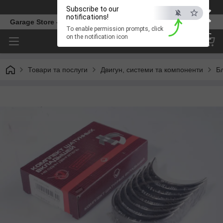
×
Телефон
Subscribe to our
notifications!
Garage Store – інтернет магазин автозапчастин.
To enable permission prompts, click
ESC
on the notification icon
Товари та послуги
Двигун, системи та компоненти
Б