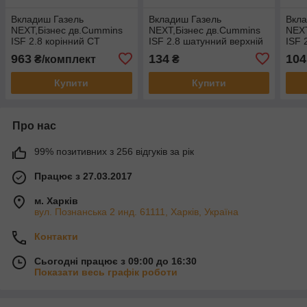
Вкладиш Газель
Вкладиш Газель
Вкла
NEXT,Бiзнес дв.Cummins
NEXT,Бiзнес дв.Cummins
NEXT
ISF 2.8 корiнний СТ
ISF 2.8 шатунний верхнiй
ISF 
компл. (верхнiй
СТ. (1шт) (ширина 23мм)
СТ. 
963
134
104
₴/комплект
₴
4шт+нижнiй 5шт+осьового
(вир-во Cummins
(вир
змiщ. 1шт) (вир-во
Investmen)
Inve
Купити
Купити
Cummins
Про нас
99% позитивних з 256 відгуків за рік
Працює з 27.03.2017
м. Харків
вул. Познанська 2 инд. 61111, Харків, Україна
Контакти
Сьогодні працює з 09:00 до 16:30
Показати весь графік роботи