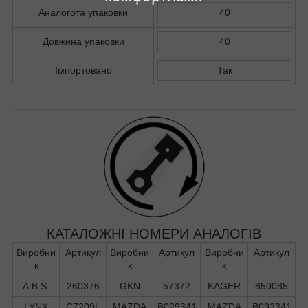
Аналогота упаковки
40
Довжина упаковки
40
Імпортовано
Так
КАТАЛОЖНІ НОМЕРИ АНАЛОГІВ
Виробни
Артикул
Виробни
Артикул
Виробни
Артикул
к
к
к
A.B.S.
260376
GKN
57372
KAGER
850085
LYNX
C7209L
MAZDA
B029341
MAZDA
B092341