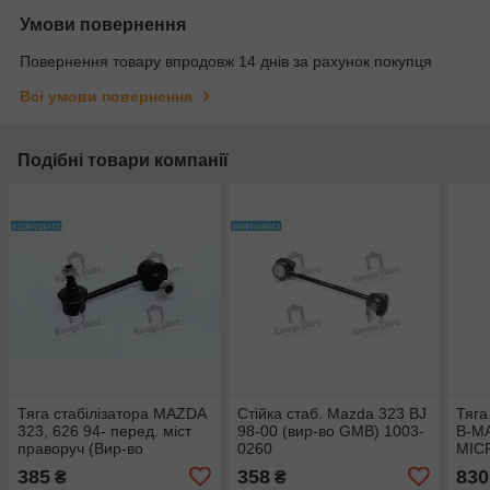
Умови повернення
Повернення товару впродовж 14 днів за рахунок покупця
Всі умови повернення
Подібні товари компанії
Тяга стабілізатора MAZDA
Стійка стаб. Mazda 323 BJ
Тяга
323, 626 94- перед. міст
98-00 (вир-во GMB) 1003-
B-MA
праворуч (Вир-во
0260
MIC
FEBEST) 0523-210
пере
385
358
830
₴
₴
MEYL