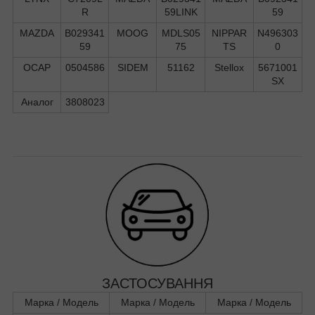
R
59LINK
59
MAZDA
B029341
MOOG
MDLS05
NIPPAR
N496303
59
75
TS
0
OCAP
0504586
SIDEM
51162
Stellox
5671001
SX
Аналог
3808023
ЗАСТОСУВАННЯ
Марка / Модель
Марка / Модель
Марка / Модель