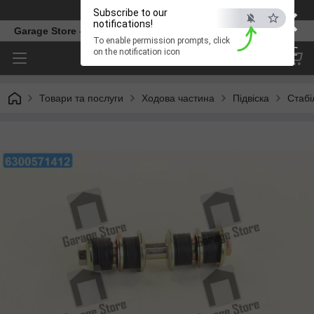
×
Телефон
Subscribe to our
notifications!
Garage Store – інтернет магазин автозапчастин.
To enable permission prompts, click
ESC
on the notification icon
Товари та послуги
Ходова частина
Підвіска
Стабі