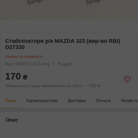
Стабілізатори р/к MAZDA 323 (вир-во RBI)
D27330
Немає в наявності
Код: 6300571412-omg
Роздріб
170
₴
Мінімальна сума замовлення на сайті — 700 ₴
Опис
Характеристики
Доставка
Оплата
Умови п
Опис
bvd_ggl