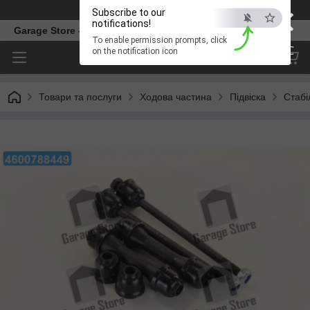
×
Телефон
Subscribe to our
notifications!
Garage Store – інтернет магазин автозапчастин.
To enable permission prompts, click
ESC
on the notification icon
Товари та послуги
Ходова частина
Підвіска
Стабі