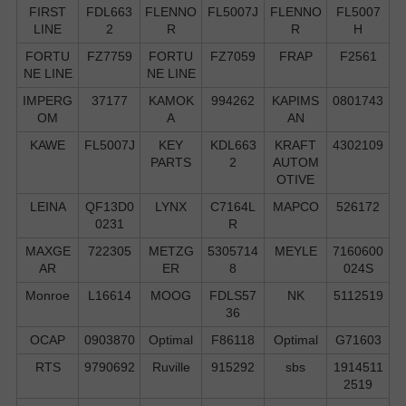
FIRST
FDL663
FLENNO
FL5007J
FLENNO
FL5007
LINE
2
R
R
H
FORTU
FZ7759
FORTU
FZ7059
FRAP
F2561
NE LINE
NE LINE
IMPERG
37177
KAMOK
994262
KAPIMS
0801743
OM
A
AN
KAWE
FL5007J
KEY
KDL663
KRAFT
4302109
PARTS
2
AUTOM
OTIVE
LEINA
QF13D0
LYNX
C7164L
MAPCO
526172
0231
R
MAXGE
722305
METZG
5305714
MEYLE
7160600
AR
ER
8
024S
Monroe
L16614
MOOG
FDLS57
NK
5112519
36
OCAP
0903870
Optimal
F86118
Optimal
G71603
RTS
9790692
Ruville
915292
sbs
1914511
2519