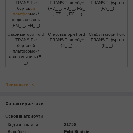
TRANSIT c
TRANSIT автобус
TRANSIT фургон
бортов
ой
(FD_ _, FB_ _, FS_
(FA_ _)
платфор
мой/
_, FZ_ _, FC_ _)
ходовая часть
(FM_ _, FN_ _)
Стабілізатори Ford
Стабілізатори Ford
Стабілізатори Ford
TRANSIT c
TRANSIT автобус
TRANSIT фургон
бортовой
(E_ _)
(E_ _)
платформой/
ходовая часть (E_
_)
Приховати
Характеристики
Основні атрибути
Код запчастини
21750
Виробник
Febi Bilstein