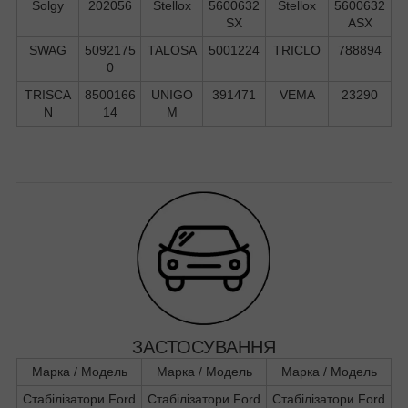
Solgy
202056
Stellox
5600632
Stellox
5600632
SX
ASX
SWAG
5092175
TALOSA
5001224
TRICLO
788894
0
TRISCA
8500166
UNIGO
391471
VEMA
23290
N
14
M
ЗАСТОСУВАННЯ
Марка / Модель
Марка / Модель
Марка / Модель
Стабілізатори Ford
Стабілізатори Ford
Стабілізатори Ford