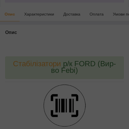
Опис
Характеристики
Доставка
Оплата
Умови п
Опис
bvd_ggl
Стабілізатори
р/к FORD (Вир-
во Febi)