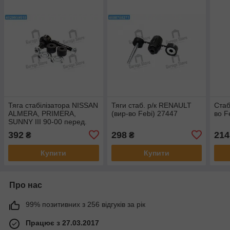
Тяга стабілізатора NISSAN
Тяги стаб. р/к RENAULT
Стаб
ALMERA, PRIMERA,
(вир-во Febi) 27447
во F
SUNNY III 90-00 перед.
міст (Вир-во FEBI) 15415
392
298
214
₴
₴
Купити
Купити
Про нас
99% позитивних з 256 відгуків за рік
Працює з 27.03.2017