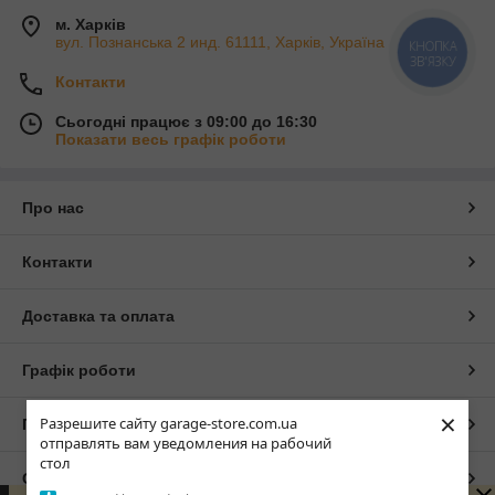
м. Харків
вул. Познанська 2 инд. 61111, Харків, Україна
КНОПКА
ЗВ'ЯЗКУ
Контакти
Сьогодні працює з 09:00 до 16:30
Показати весь графік роботи
Про нас
Контакти
Доставка та оплата
Графік роботи
×
Разрешите сайту garage-store.com.ua
Повна версія сайту
отправлять вам уведомления на рабочий
стол
Сайт створено на маркетплейсі
Prom.ua