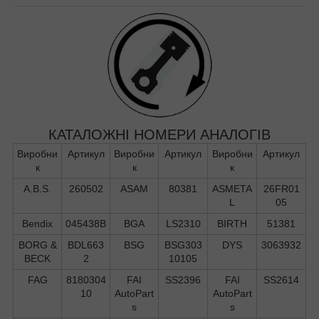
КАТАЛОЖНІ НОМЕРИ АНАЛОГІВ
Виробни
Артикул
Виробни
Артикул
Виробни
Артикул
к
к
к
A.B.S.
260502
ASAM
80381
ASMETA
26FR01
L
05
Bendix
045438B
BGA
LS2310
BIRTH
51381
BORG &
BDL663
BSG
BSG303
DYS
3063932
BECK
2
10105
FAG
8180304
FAI
SS2396
FAI
SS2614
10
AutoPart
AutoPart
s
s