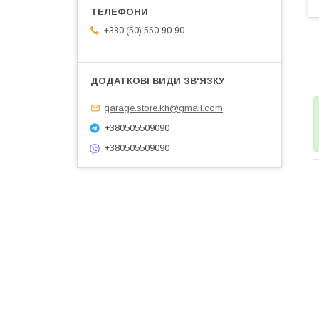
+380 (50) 550-90-90
garage.store.kh@gmail.com
+380505509090
+380505509090