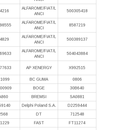
ALFAROME/FIAT/L
4216
500305418
ANCI
ALFAROME/FIAT/L
98555
8587219
ANCI
ALFAROME/FIAT/L
4829
500389137
ANCI
ALFAROME/FIAT/L
69633
504043884
ANCI
77633
AP XENERGY
X992515
1099
BC GUMA
0806
00909
BOGE
30B640
A860
BREMSI
SA0881
59140
Delphi Poland S.А.
D2259444
2568
DT
712548
1229
FAST
FT11274