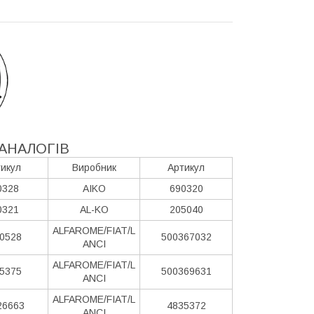
АНАЛОГІВ
икул
Виробник
Артикул
0328
AIKO
690320
0321
AL-KO
205040
ALFAROME/FIAT/L
0528
500367032
ANCI
ALFAROME/FIAT/L
5375
500369631
ANCI
ALFAROME/FIAT/L
26663
4835372
ANCI