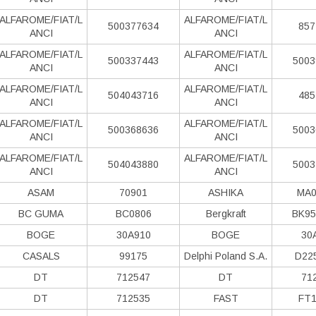
ALFAROME/FIAT/L
ALFAROME/FIAT/L
500377634
857
ANCI
ANCI
ALFAROME/FIAT/L
ALFAROME/FIAT/L
500337443
5003
ANCI
ANCI
ALFAROME/FIAT/L
ALFAROME/FIAT/L
504043716
485
ANCI
ANCI
ALFAROME/FIAT/L
ALFAROME/FIAT/L
500368636
5003
ANCI
ANCI
ALFAROME/FIAT/L
ALFAROME/FIAT/L
504043880
5003
ANCI
ANCI
ASAM
70901
ASHIKA
MA0
BC GUMA
BC0806
Bergkraft
BK95
BOGE
30A910
BOGE
30
CASALS
99175
Delphi Poland S.А.
D22
DT
712547
DT
71
DT
712535
FAST
FT1