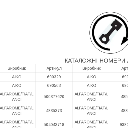
КАТАЛОЖНІ НОМЕРИ 
Виробник
Артикул
Виробник
Арт
AIKO
690329
AIKO
69
AIKO
690563
AIKO
69
ALFAROME/FIAT/L
ALFAROME/FIAT/L
500377620
485
ANCI
ANCI
ALFAROME/FIAT/L
ALFAROME/FIAT/L
4835373
483
ANCI
ANCI
ALFAROME/FIAT/L
ALFAROME/FIAT/L
504043718
938
ANCI
ANCI