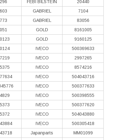
296
FEBI BILSTEIN
20440
603
GABRIEL
7104
773
GABRIEL
83056
051
GOLD
8161005
0123
GOLD
9160125
0124
IVECO
500369633
7219
IVECO
2997265
5375
IVECO
8574216
77634
IVECO
504043716
345776
IVECO
500377633
4829
IVECO
500398555
5373
IVECO
500377620
5372
IVECO
504043880
43884
IVECO
500305418
43718
Japanparts
MM01099