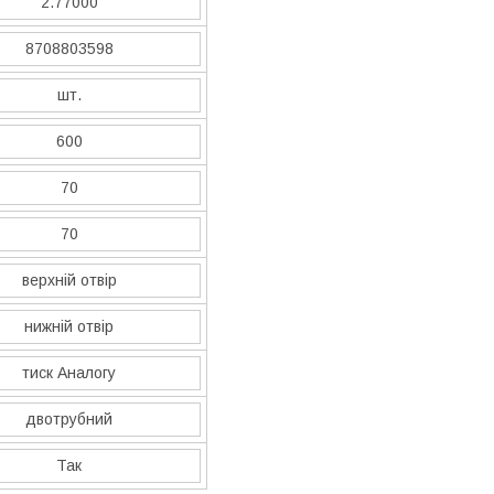
2.77000
8708803598
шт.
600
70
70
верхній отвір
нижній отвір
тиск Аналогу
двотрубний
Так