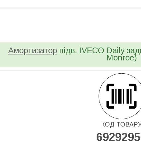
bvd_ggl
Амортизатор
підв. IVECO Daily з
Monroe)
КОД ТОВАР
6929295