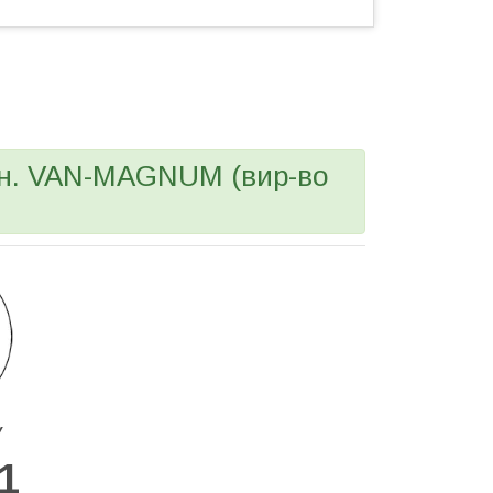
адн. VAN-MAGNUM (вир-во
У
1