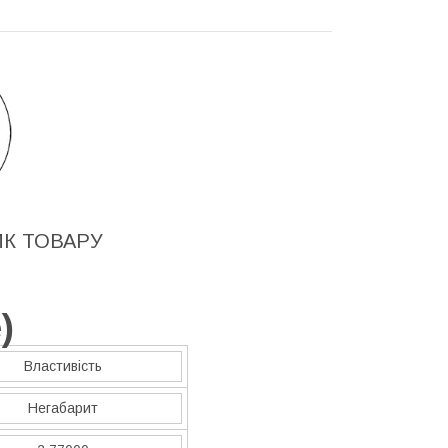
ИК ТОВАРУ
e
)
Властивість
Негабарит