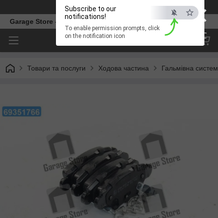
×
Телефон
Subscribe to our
notifications!
Garage Store – інтернет магазин автозапчастин.
To enable permission prompts, click
ESC
on the notification icon
Товари та послуги
Ходова частина
Гальмівна систе