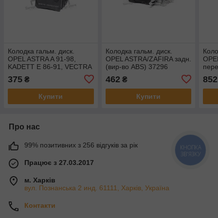
Колодка гальм. диск.
Колодка гальм. диск.
Коло
OPEL ASTRA A 91-98,
OPEL ASTRA/ZAFIRA задн.
OPE
KADETT E 86-91, VECTRA
(вир-во ABS) 37296
пере
A 88-95 задн. (вир-во LPR)
370
375
462
852
₴
₴
05P333
Купити
Купити
Про нас
99% позитивних з 256 відгуків за рік
КНОПКА
ЗВ'ЯЗКУ
Працює з 27.03.2017
м. Харків
вул. Познанська 2 инд. 61111, Харків, Україна
Контакти