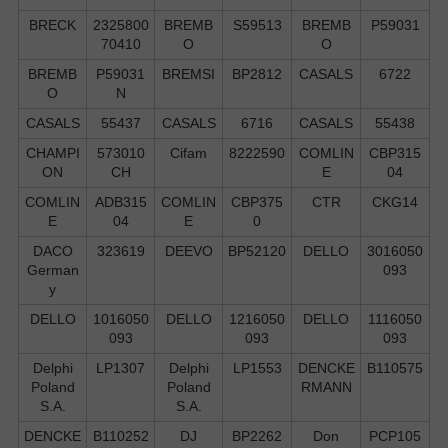
BRECK
2325800
BREMB
S59513
BREMB
P59031
70410
O
O
BREMB
P59031
BREMSI
BP2812
CASALS
6722
O
N
CASALS
55437
CASALS
6716
CASALS
55438
CHAMPI
573010
Cifam
8222590
COMLIN
CBP315
ON
CH
E
04
COMLIN
ADB315
COMLIN
CBP375
CTR
CKG14
E
04
E
0
DACO
323619
DEEVO
BP52120
DELLO
3016050
German
093
y
DELLO
1016050
DELLO
1216050
DELLO
1116050
093
093
093
Delphi
LP1307
Delphi
LP1553
DENCKE
B110575
Poland
Poland
RMANN
S.А.
S.А.
DENCKE
B110252
DJ
BP2262
Don
PCP105