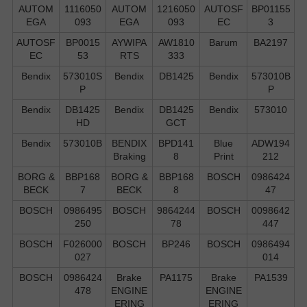
AUTOM
1116050
AUTOM
1216050
AUTOSF
BP01155
EGA
093
EGA
093
EC
3
AUTOSF
BP0015
AYWIPA
AW1810
Barum
BA2197
EC
53
RTS
333
Bendix
573010S
Bendix
DB1425
Bendix
573010B
P
P
Bendix
DB1425
Bendix
DB1425
Bendix
573010
HD
GCT
Bendix
573010B
BENDIX
BPD141
Blue
ADW194
Braking
8
Print
212
BORG &
BBP168
BORG &
BBP168
BOSCH
0986424
BECK
7
BECK
8
47
BOSCH
0986495
BOSCH
9864244
BOSCH
0098642
250
78
447
BOSCH
F026000
BOSCH
BP246
BOSCH
0986494
027
014
BOSCH
0986424
Brake
PA1175
Brake
PA1539
478
ENGINE
ENGINE
ERING
ERING