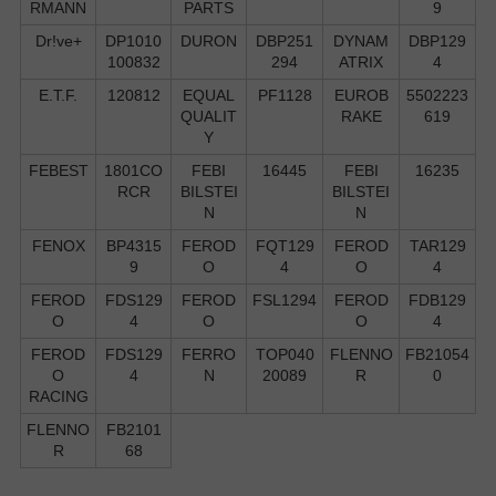
RMANN
PARTS
9
Dr!ve+
DP1010
DURON
DBP251
DYNAM
DBP129
100832
294
ATRIX
4
E.T.F.
120812
EQUAL
PF1128
EUROB
5502223
QUALIT
RAKE
619
Y
FEBEST
1801CO
FEBI
16445
FEBI
16235
RCR
BILSTEI
BILSTEI
N
N
FENOX
BP4315
FEROD
FQT129
FEROD
TAR129
9
O
4
O
4
FEROD
FDS129
FEROD
FSL1294
FEROD
FDB129
O
4
O
O
4
FEROD
FDS129
FERRO
TOP040
FLENNO
FB21054
O
4
N
20089
R
0
RACING
FLENNO
FB2101
R
68