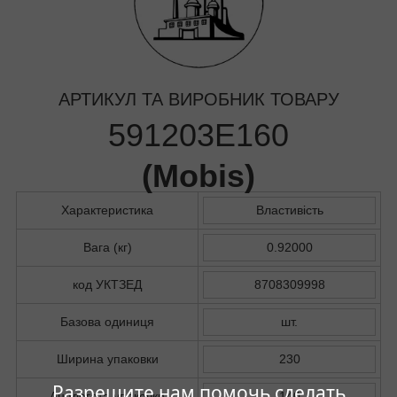
АРТИКУЛ ТА ВИРОБНИК ТОВАРУ
591203E160
(
Mobis
)
Характеристика
Властивість
Вага (кг)
0.92000
код УКТЗЕД
8708309998
Базова одиниця
шт.
Ширина упаковки
230
Разрешите нам помочь сделать
Аналогота упаковки
140