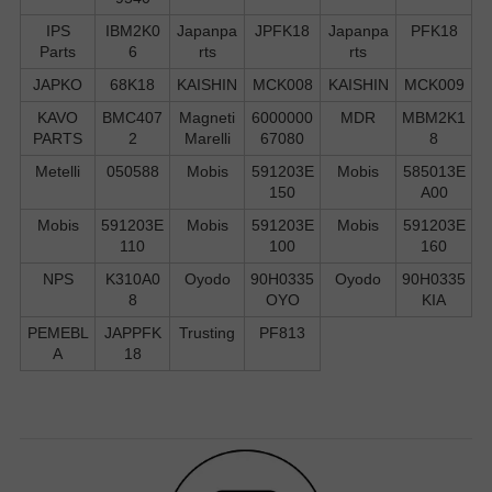
IPS
IBM2K0
Japanpa
JPFK18
Japanpa
PFK18
Parts
6
rts
rts
JAPKO
68K18
KAISHIN
MCK008
KAISHIN
MCK009
KAVO
BMC407
Magneti
6000000
MDR
MBM2K1
PARTS
2
Marelli
67080
8
Metelli
050588
Mobis
591203E
Mobis
585013E
150
A00
Mobis
591203E
Mobis
591203E
Mobis
591203E
110
100
160
NPS
K310A0
Oyodo
90H0335
Oyodo
90H0335
8
OYO
KIA
PEMEBL
JAPPFK
Trusting
PF813
A
18