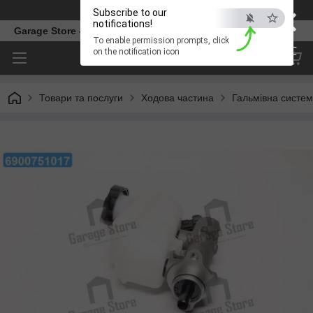
×
Телефон
Subscribe to our
notifications!
Garage Store – інтернет магазин автозапчастин.
To enable permission prompts, click
ESC
on the notification icon
Товари та послуги
Ходова частина
Гальмівна систе