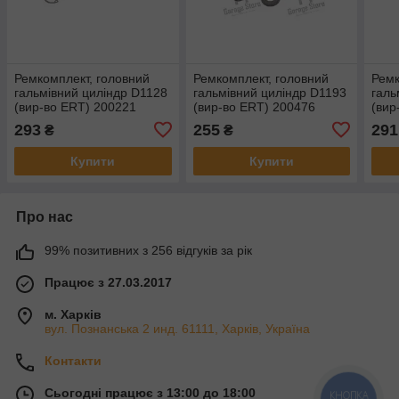
Ремкомплект, головний
Ремкомплект, головний
Ремк
гальмівний циліндр D1128
гальмівний циліндр D1193
галь
(вир-во ERT) 200221
(вир-во ERT) 200476
(вир
293
255
291
₴
₴
Купити
Купити
Про нас
99% позитивних з 256 відгуків за рік
Працює з 27.03.2017
м. Харків
вул. Познанська 2 инд. 61111, Харків, Україна
Контакти
Сьогодні працює з 13:00 до 18:00
КНОПКА