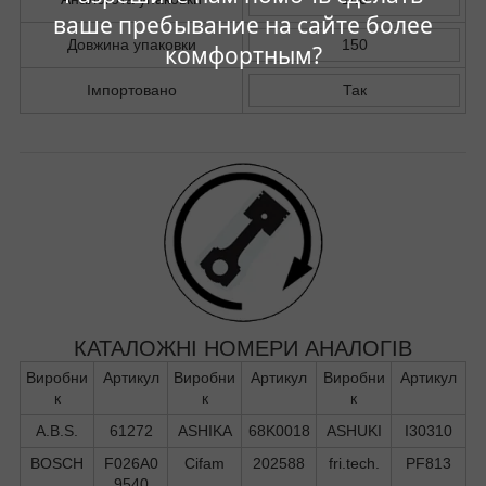
ваше пребывание на сайте более
Довжина упаковки
150
комфортным?
Імпортовано
Так
КАТАЛОЖНІ НОМЕРИ АНАЛОГІВ
Виробни
Артикул
Виробни
Артикул
Виробни
Артикул
к
к
к
A.B.S.
61272
ASHIKA
68K0018
ASHUKI
I30310
BOSCH
F026A0
Cifam
202588
fri.tech.
PF813
9540