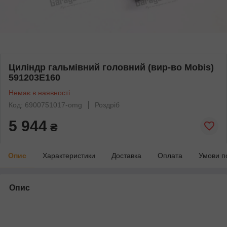
Циліндр гальмівний головний (вир-во Mobis)
591203E160
Немає в наявності
Код: 6900751017-omg
Роздріб
5 944
₴
Опис
Характеристики
Доставка
Оплата
Умови п
Опис
bvd_ggl