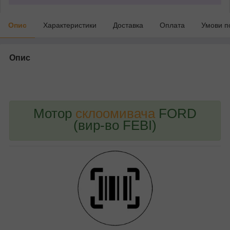
Опис
Характеристики
Доставка
Оплата
Умови п
Опис
bvd_ggl
Мотор
склоомивача
FORD
(вир-во FEBI)