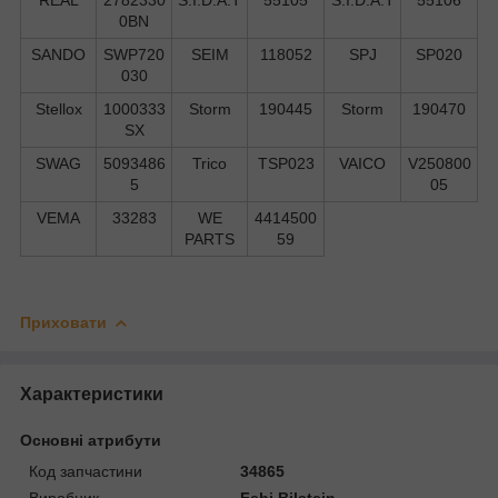
0BN
SANDO
SWP720
SEIM
118052
SPJ
SP020
030
Stellox
1000333
Storm
190445
Storm
190470
SX
SWAG
5093486
Trico
TSP023
VAICO
V250800
5
05
VEMA
33283
WE
4414500
PARTS
59
Приховати
Характеристики
Основні атрибути
Код запчастини
34865
Виробник
Febi Bilstein