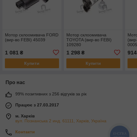
Мотор склоомивача FORD
Мотор склоомивача
Мот
(вир-во FEBI) 45039
TOYOTA (вир-во FEBI)
(вир
109280
000
1 081
1 298
914
₴
₴
Купити
Купити
Про нас
99% позитивних з 256 відгуків за рік
Працює з 27.03.2017
м. Харків
вул. Познанська 2 инд. 61111, Харків, Україна
Контакти
КНОПКА