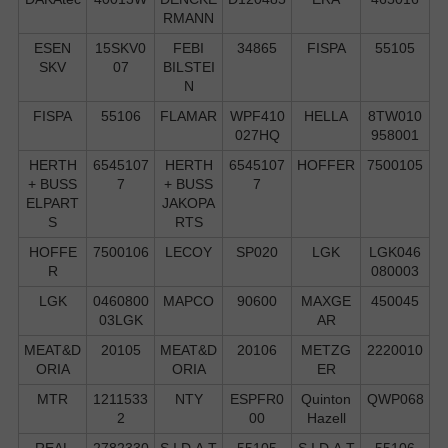
RMANN
ESEN
15SKV0
FEBI
34865
FISPA
55105
SKV
07
BILSTEI
N
FISPA
55106
FLAMAR
WPF410
HELLA
8TW010
027HQ
958001
HERTH
6545107
HERTH
6545107
HOFFER
7500105
+ BUSS
7
+ BUSS
7
ELPART
JAKOPA
S
RTS
HOFFE
7500106
LECOY
SP020
LGK
LGK046
R
080003
LGK
0460800
MAPCO
90600
MAXGE
450045
03LGK
AR
MEAT&D
20105
MEAT&D
20106
METZG
2220010
ORIA
ORIA
ER
MTR
1211533
NTY
ESPFR0
Quinton
QWP068
2
00
Hazell
REAL
2782330
S.I.D.A.T
55105
S.I.D.A.T
55106