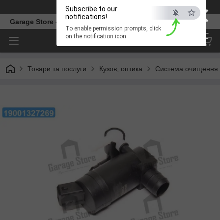
×
Телефон
Subscribe to our
notifications!
Garage Store – інтернет магазин автозапчастин.
To enable permission prompts, click
ESC
on the notification icon
Товари та послуги
Кузов, оптика
Система очищення 