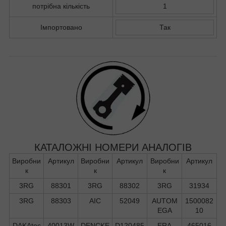
потрібна кількість
1
Імпортовано
Так
КАТАЛОЖНІ НОМЕРИ АНАЛОГІВ
Виробни
Артикул
Виробни
Артикул
Виробни
Артикул
к
к
к
3RG
88301
3RG
88302
3RG
31934
3RG
88303
AIC
52049
AUTOM
1500082
EGA
10
DAKAtec
40013W
DENCKE
D120485
ERA
465016