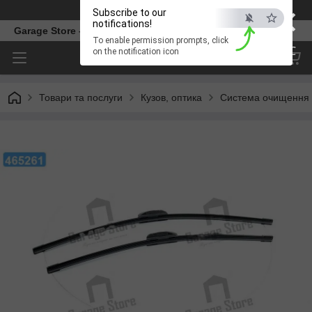
×
Телефон
Subscribe to our
notifications!
Garage Store – інтернет магазин автозапчастин.
To enable permission prompts, click
ESC
on the notification icon
Товари та послуги
Кузов, оптика
Система очищення 