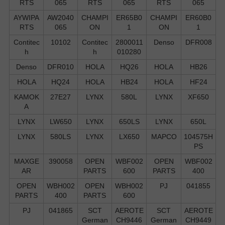
RTS
065
RTS
065
RTS
065
AYWIPA
AW2040
CHAMPI
ER65B0
CHAMPI
ER60B0
RTS
065
ON
1
ON
1
Contitec
10102
Contitec
2800011
Denso
DFR008
h
h
010280
Denso
DFR010
HOLA
HQ26
HOLA
HB26
HOLA
HQ24
HOLA
HB24
HOLA
HF24
KAMOK
27E27
LYNX
580L
LYNX
XF650
A
LYNX
LW650
LYNX
650LS
LYNX
650L
LYNX
580LS
LYNX
LX650
MAPCO
104575H
PS
MAXGE
390058
OPEN
WBF002
OPEN
WBF002
AR
PARTS
600
PARTS
400
OPEN
WBH002
OPEN
WBH002
PJ
041855
PARTS
400
PARTS
600
PJ
041865
SCT
AEROTE
SCT
AEROTE
German
CH9446
German
CH9449