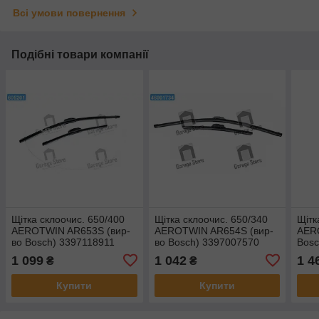
Всі умови повернення
Подібні товари компанії
Щітка склоочис. 650/400
Щітка склоочис. 650/340
Щітк
AEROTWIN AR653S (вир-
AEROTWIN AR654S (вир-
AER
во Bosch) 3397118911
во Bosch) 3397007570
Bosc
1 099
1 042
1 4
₴
₴
Купити
Купити