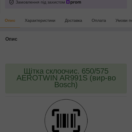
Замовлення під захистом
Опис
Характеристики
Доставка
Оплата
Умови п
Опис
bvd_ggl
Щітка склоочис. 650/575
AEROTWIN AR991S (вир-во
Bosch)