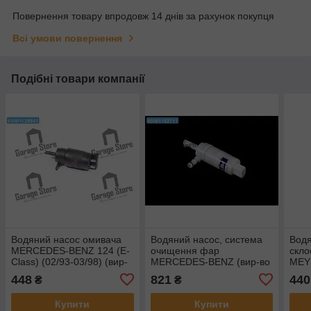
Повернення товару впродовж 14 днів за рахунок покупця
Всі умови повернення
Подібні товари компанії
Водяний насос омивача
Водяний насос, система
Водя
MERCEDES-BENZ 124 (E-
очищення фар
скло
Class) (02/93-03/98) (вир-
MERCEDES-BENZ (вир-во
MEYL
во MEYLE) 013 069 0001
MEYLE) 014 870 0000
448
821
440
₴
₴
Купити
Купити