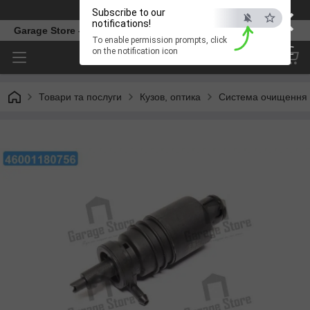
×
Телефон
Subscribe to our
notifications!
Garage Store – інтернет магазин автозапчастин.
To enable permission prompts, click
ESC
on the notification icon
Товари та послуги
Кузов, оптика
Система очищення 