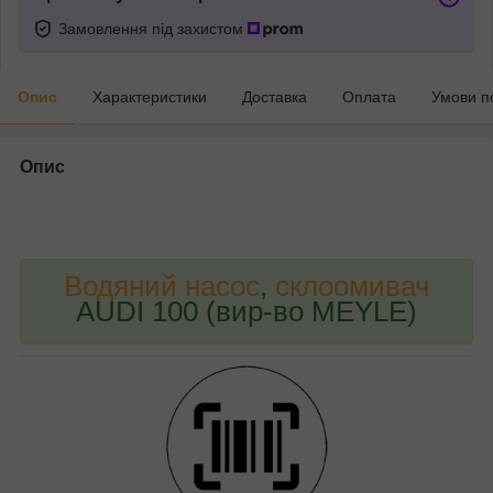
Замовлення під захистом
Опис
Характеристики
Доставка
Оплата
Умови п
Опис
bvd_ggl
Водяний насос
,
склоомивач
AUDI 100 (вир-во MEYLE)