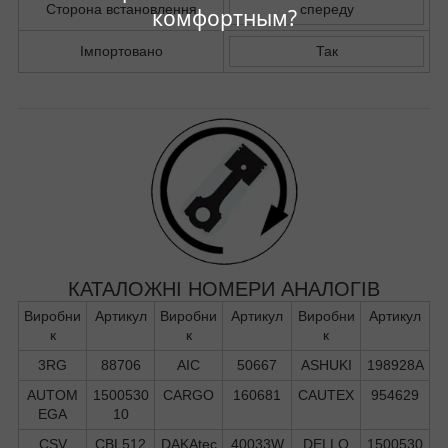
Сторона встановлення
спереду
комфортным?
Імпортовано
Так
КАТАЛОЖНІ НОМЕРИ АНАЛОГІВ
Виробни
Артикул
Виробни
Артикул
Виробни
Артикул
к
к
к
3RG
88706
AIC
50667
ASHUKI
198928A
AUTOM
1500530
CARGO
160681
CAUTEX
954629
EGA
10
CSV
CBL512
DAKAtec
40033W
DELLO
1500530