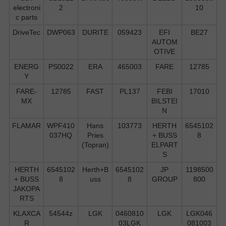
electroni
2
10
c parts
DriveTec
DWP063
DURITE
059423
EFI
BE27
AUTOM
OTIVE
ENERG
PS0022
ERA
465003
FARE
12785
Y
FARE-
12785
FAST
PL137
FEBI
17010
MX
BILSTEI
N
FLAMAR
WPF410
Hans
103773
HERTH
6545102
037HQ
Pries
+ BUSS
8
(Topran)
ELPART
S
HERTH
6545102
Herth+B
6545102
JP
1198500
+ BUSS
8
uss
8
GROUP
800
JAKOPA
RTS
KLAXCA
54544z
LGK
0460810
LGK
LGK046
R
03LGK
081003