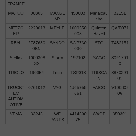
FRANCE
MAPCO
90805
MAXGE
450003
Metalcau
32151
AR
cho
METZG
2220013
MEYLE
1009550
Quinton
QWP071
ER
008
Hazell
REAL
2787630
SANDO
SWP730
STC
T432151
0BN
030
Stellox
1000308
Storm
192102
SWAG
3091701
SX
0
TRICLO
190354
Trico
TSP018
TRISCA
8870291
N
01
TRUCKT
0761012
VAG
1J65955
VAICO
V100802
EC
651
06
AUTOM
OTIVE
VEMA
33245
WE
4414500
WXQP
350301
PARTS
75