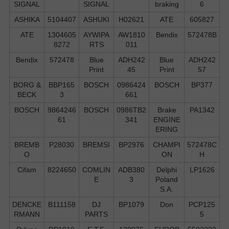
SIGNAL
SIGNAL
braking
6
ASHIKA
5104407
ASHUKI
H02621
ATE
605827
ATE
1304605
AYWIPA
AW1810
Bendix
572478B
8272
RTS
011
Bendix
572478
Blue
ADH242
Blue
ADH242
Print
45
Print
57
BORG &
BBP165
BOSCH
0986424
BOSCH
BP377
BECK
3
661
BOSCH
9864246
BOSCH
0986TB2
Brake
PA1342
61
341
ENGINE
ERING
BREMB
P28030
BREMSI
BP2976
CHAMPI
572478C
O
ON
H
Cifam
8224650
COMLIN
ADB380
Delphi
LP1626
E
3
Poland
S.А.
DENCKE
B111158
DJ
BP1079
Don
PCP125
RMANN
PARTS
5