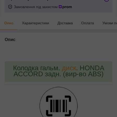
Замовлення під захистом
Опис
Характеристики
Доставка
Оплата
Умови п
Опис
bvd_ggl
Колодка гальм.
диск
. HONDA
ACCORD задн. (вир-во ABS)