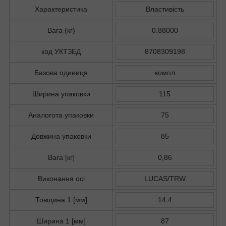
Характеристика
Властивість
Вага (кг)
0.88000
код УКТЗЕД
8708309198
Базова одиниця
компл
Ширина упаковки
115
Аналогота упаковки
75
Довжина упаковки
85
Вага [кг]
0,86
Виконання осі
LUCAS/TRW
Товщина 1 [мм]
14,4
Ширина 1 [мм]
87