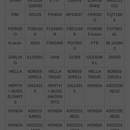
Dr!ve+
DP1010
E.T.F.
120976
EUROB
5502222
100030
RAKE
631
FBK
D5109
FENOX
BP43037
FEROD
FQT150
O
6
FEROD
FDB150
FLENNO
FB21140
FOMAR
FO7903
O
6
R
8
Friction
81
fri.tech.
4810
FRIGAIR
PD1950
FTE
BL1669A
9
2
GIRLIN
6131901
GKN
32389
GOODW
2032R
G
ILL
HELLA
8DB355
HELLA
8DB355
HELLA
8DB355
009511
PAGID
009511
PAGID
030161
HERTH
J361401
HERTH
J361401
HONDA
43022SE
+ BUSS
5
+ BUSS
5
AE10
ELPART
JAKOPA
S
RTS
HONDA
43022S
HONDA
43022S1
HONDA
43022SE
EAE01
AE01
AE00
HONDA
43022S1
HONDA
43022S1
HONDA
43022S1