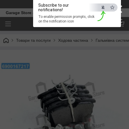
×
Телефон
Subscribe to our
notifications!
Garage Store – інтернет магазин автозапчастин.
To enable permission prompts, click
ESC
on the notification icon
Товари та послуги
Ходова частина
Гальмівна систе