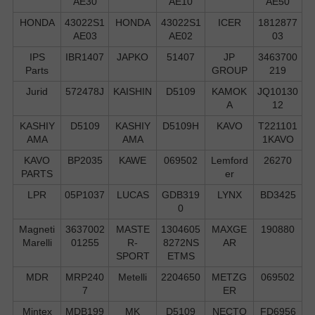
AE30
AE10
AE50
HONDA
43022S1
HONDA
43022S1
ICER
1812877
AE03
AE02
03
IPS
IBR1407
JAPKO
51407
JP
3463700
Parts
GROUP
219
Jurid
572478J
KAISHIN
D5109
KAMOK
JQ10130
A
12
KASHIY
D5109
KASHIY
D5109H
KAVO
T221101
AMA
AMA
1KAVO
KAVO
BP2035
KAWE
069502
Lemford
26270
PARTS
er
LPR
05P1037
LUCAS
GDB319
LYNX
BD3425
0
Magneti
3637002
MASTE
1304605
MAXGE
190880
Marelli
01255
R-
8272NS
AR
SPORT
ETMS
MDR
MRP240
Metelli
2204650
METZG
069502
7
ER
Mintex
MDB199
MK
D5109
NECTO
FD6956