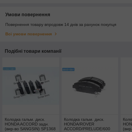
Умови повернення
Повернення товару впродовж 14 днів за рахунок покупця
Всі умови повернення
Подібні товари компанії
Колодка гальм. диск.
Колодка гальм. диск.
Коло
HONDA ACCORD задн.
HONDA/ROVER
HON
(вир-во SANGSIN) SP1368
ACCORD/PRELUDE/600
(вир