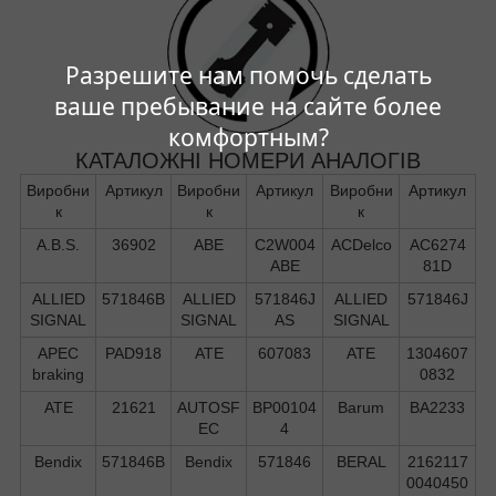
Разрешите нам помочь сделать
ваше пребывание на сайте более
комфортным?
КАТАЛОЖНІ НОМЕРИ АНАЛОГІВ
Виробни
Артикул
Виробни
Артикул
Виробни
Артикул
к
к
к
A.B.S.
36902
ABE
C2W004
ACDelco
AC6274
ABE
81D
ALLIED
571846B
ALLIED
571846J
ALLIED
571846J
SIGNAL
SIGNAL
AS
SIGNAL
APEC
PAD918
ATE
607083
ATE
1304607
braking
0832
ATE
21621
AUTOSF
BP00104
Barum
BA2233
EC
4
Bendix
571846B
Bendix
571846
BERAL
2162117
0040450