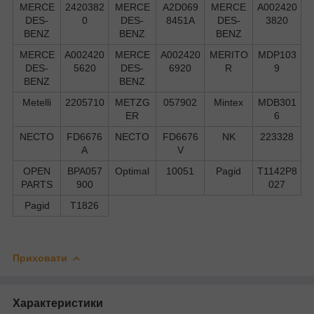
MERCE
2420382
MERCE
A2D069
MERCE
A002420
DES-
0
DES-
8451A
DES-
3820
BENZ
BENZ
BENZ
MERCE
A002420
MERCE
A002420
MERITO
MDP103
DES-
5620
DES-
6920
R
9
BENZ
BENZ
Metelli
2205710
METZG
057902
Mintex
MDB301
ER
6
NECTO
FD6676
NECTO
FD6676
NK
223328
A
V
OPEN
BPA057
Optimal
10051
Pagid
T1142P8
PARTS
900
027
Pagid
T1826
Приховати
Характеристики