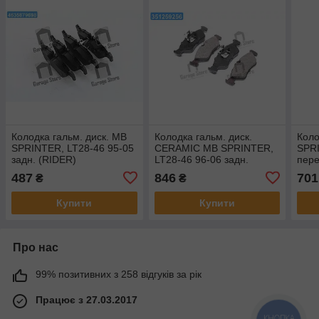
Колодка гальм. диск. MB
Колодка гальм. диск.
Коло
SPRINTER, LT28-46 95-05
CERAMIC MB SPRINTER,
SPRI
задн. (RIDER)
LT28-46 96-06 задн.
пере
RD.3323.DB1262
(RIDER) RD.330156PRF
RD.
487
846
701
₴
₴
Купити
Купити
Про нас
99% позитивних з 258 відгуків за рік
Працює з 27.03.2017