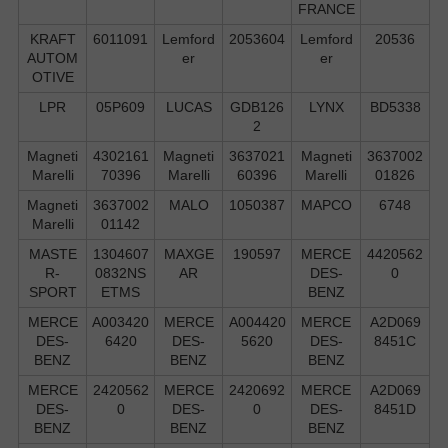
FRANCE
KRAFT
6011091
Lemford
2053604
Lemford
20536
AUTOM
er
er
OTIVE
LPR
05P609
LUCAS
GDB126
LYNX
BD5338
2
Magneti
4302161
Magneti
3637021
Magneti
3637002
Marelli
70396
Marelli
60396
Marelli
01826
Magneti
3637002
MALO
1050387
MAPCO
6748
Marelli
01142
MASTE
1304607
MAXGE
190597
MERCE
4420562
R-
0832NS
AR
DES-
0
SPORT
ETMS
BENZ
MERCE
A003420
MERCE
A004420
MERCE
A2D069
DES-
6420
DES-
5620
DES-
8451C
BENZ
BENZ
BENZ
MERCE
2420562
MERCE
2420692
MERCE
A2D069
DES-
0
DES-
0
DES-
8451D
BENZ
BENZ
BENZ