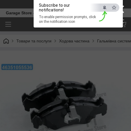
×
Телефон
Subscribe to our
notifications!
Garage Store – інтернет магазин автозапчастин.
To enable permission prompts, click
ESC
on the notification icon
Товари та послуги
Ходова частина
Гальмівна систе