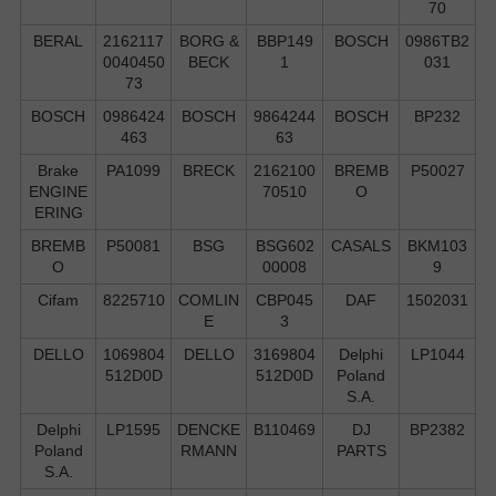
70
BERAL
2162117
BORG &
BBP149
BOSCH
0986TB2
0040450
BECK
1
031
73
BOSCH
0986424
BOSCH
9864244
BOSCH
BP232
463
63
Brake
PA1099
BRECK
2162100
BREMB
P50027
ENGINE
70510
O
ERING
BREMB
P50081
BSG
BSG602
CASALS
BKM103
O
00008
9
Cifam
8225710
COMLIN
CBP045
DAF
1502031
E
3
DELLO
1069804
DELLO
3169804
Delphi
LP1044
512D0D
512D0D
Poland
S.А.
Delphi
LP1595
DENCKE
B110469
DJ
BP2382
Poland
RMANN
PARTS
S.А.