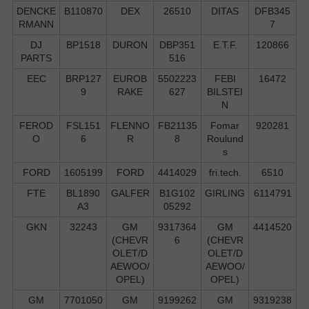
DENCKE
B110870
DEX
26510
DITAS
DFB345
RMANN
7
DJ
BP1518
DURON
DBP351
E.T.F.
120866
PARTS
516
EEC
BRP127
EUROB
5502223
FEBI
16472
9
RAKE
627
BILSTEI
N
FEROD
FSL151
FLENNO
FB21135
Fomar
920281
O
6
R
8
Roulund
s
FORD
1605199
FORD
4414029
fri.tech.
6510
FTE
BL1890
GALFER
B1G102
GIRLING
6114791
A3
05292
GKN
32243
GM
9317364
GM
4414520
(CHEVR
6
(CHEVR
OLET/D
OLET/D
AEWOO/
AEWOO/
OPEL)
OPEL)
GM
7701050
GM
9199262
GM
9319238