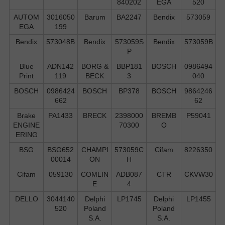
840202
EGA
520
AUTOM
3016050
Barum
BA2247
Bendix
573059
EGA
199
Bendix
573048B
Bendix
573059S
Bendix
573059B
P
Blue
ADN142
BORG &
BBP181
BOSCH
0986494
Print
119
BECK
3
040
BOSCH
0986424
BOSCH
BP378
BOSCH
9864246
662
62
Brake
PA1433
BRECK
2398000
BREMB
P59041
ENGINE
70300
O
ERING
BSG
BSG652
CHAMPI
573059C
Cifam
8226350
00014
ON
H
Cifam
059130
COMLIN
ADB087
CTR
CKVW30
E
4
DELLO
3044140
Delphi
LP1745
Delphi
LP1455
520
Poland
Poland
S.А.
S.А.