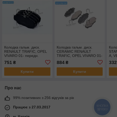
Колодка гальм. диск.
Колодка гальм. диск.
Коло
RENAULT TRAFIC, OPEL
CERAMIC RENAULT
STA
VIVARO 01- передн.
TRAFIC, OPEL VIVARO 01-
A, V
(RIDER) RD.3323.DB1478
передн. (RIDER)
(RI
751
884
332
₴
₴
RD.330095PRF
Купити
Купити
Про нас
99% позитивних з 256 відгуків за рік
Працює з 27.03.2017
КНОПКА
ЗВ'ЯЗКУ
м. Харків