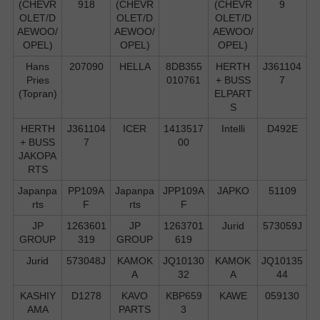
(CHEVR
918
(CHEVR
(CHEVR
9
OLET/D
OLET/D
OLET/D
AEWOO/
AEWOO/
AEWOO/
OPEL)
OPEL)
OPEL)
Hans
207090
HELLA
8DB355
HERTH
J361104
Pries
010761
+ BUSS
7
(Topran)
ELPART
S
HERTH
J361104
ICER
1413517
Intelli
D492E
+ BUSS
7
00
JAKOPA
RTS
Japanpa
PP109A
Japanpa
JPP109A
JAPKO
51109
rts
F
rts
F
JP
1263601
JP
1263701
Jurid
573059J
GROUP
319
GROUP
619
Jurid
573048J
KAMOK
JQ10130
KAMOK
JQ10135
A
32
A
44
KASHIY
D1278
KAVO
KBP659
KAWE
059130
AMA
PARTS
3