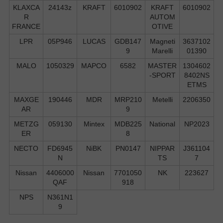
KLAXCA
24143z
KRAFT
6010902
KRAFT
6010902
R
AUTOM
FRANCE
OTIVE
LPR
05P946
LUCAS
GDB147
Magneti
3637102
9
Marelli
01390
MALO
1050329
MAPCO
6582
MASTER
1304602
-SPORT
8402NS
ETMS
MAXGE
190446
MDR
MRP210
Metelli
2206350
AR
9
METZG
059130
Mintex
MDB225
National
NP2023
ER
8
NECTO
FD6945
NiBK
PN0147
NIPPAR
J361104
N
TS
7
Nissan
4406000
Nissan
7701050
NK
223627
QAF
918
NPS
N361N1
9