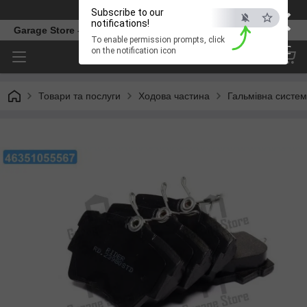
×
Телефон
Subscribe to our
notifications!
Garage Store – інтернет магазин автозапчастин.
To enable permission prompts, click
ESC
on the notification icon
Товари та послуги
Ходова частина
Гальмівна систе