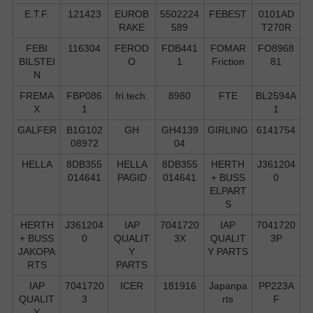
E.T.F.
121423
EUROB
5502224
FEBEST
0101AD
RAKE
589
T270R
FEBI
116304
FEROD
FDB441
FOMAR
FO8968
BILSTEI
O
1
Friction
81
N
FREMA
FBP086
fri.tech.
8980
FTE
BL2594A
X
1
1
GALFER
B1G102
GH
GH4139
GIRLING
6141754
08972
04
HELLA
8DB355
HELLA
8DB355
HERTH
J361204
014641
PAGID
014641
+ BUSS
0
ELPART
S
HERTH
J361204
IAP
7041720
IAP
7041720
+ BUSS
0
QUALIT
3X
QUALIT
3P
JAKOPA
Y
Y PARTS
RTS
PARTS
IAP
7041720
ICER
181916
Japanpa
PP223A
QUALIT
3
rts
F
Y