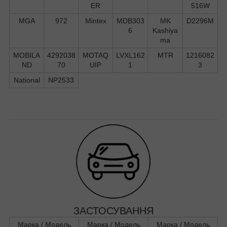
ER
516W
MGA
972
Mintex
MDB303
MK
D2296M
6
Kashiya
ma
MOBILA
4292038
MOTAQ
LVXL162
MTR
1216082
ND
70
UIP
1
3
National
NP2533
ЗАСТОСУВАННЯ
Марка / Модель
Марка / Модель
Марка / Модель