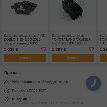
Колодка гальм. диск. FIAT
Колодка гальм. диск.
Коло
DOBLO 1.3D-2.0D 2010 -
TOYOTA LAND CRUISER
TOYO
передн. (вир-во ABS)
100 4.2D J100 1998 -
4D, 
37714
передн. (вир-во Bosch) 0
пере
1 038
1 897
1 2
₴
₴
986 494 449
1468
Купити
Купити
Про нас
99% позитивних з 258 відгуків за рік
Працює з 27.03.2017
м. Харків
вул. Познанська 2 инд. 61111, Харків, Україна