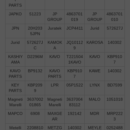
PARTS
JAPKO
51223
JP
4863701
JP
4863701
GROUP
019
GROUP
010
JPN
20H203
Juratek
JCP4411
Jurid
572627J
5JPN
Jurid
572627J
KAMOK
JQ10112
KAROSA
140302
C
A
9
KASHIY
D2296M
KAVO
T221504
KAVO
KBP910
AMA
1KAVO
7
KAVO
BP9132
KAVO
KBP910
KAWE
140302
PARTS
PARTS
7
KEY
KBP209
LPR
05P1522
LYNX
BD7599
PARTS
9
Magneti
3637002
Magneti
3637004
MALO
1051018
Marelli
01865
Marelli
83112
MAPCO
6908
MAXGE
192142
MDR
MRP222
AR
3
Metelli
2208810
METZG
140302
MEYLE
0252488