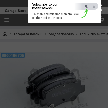
×
Телефон
Subscribe to our
notifications!
Garage Store – інтернет магазин автозапчастин.
To enable permission prompts, click
ESC
on the notification icon
Товари та послуги
Ходова частина
Гальмівна систе