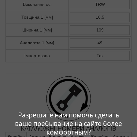
Виконання осі
TRW
Товщина 1 [мм]
16,5
Ширина 1 [мм]
109
Аналогота 1 [мм]
49
Імпортовано
Так
Разрешите нам помочь сделать
ваше пребывание на сайте более
КАТАЛОЖНІ НОМЕРИ АНАЛОГІВ
комфортным?
Виробни
Артикул
Виробни
Артикул
Виробни
Артикул