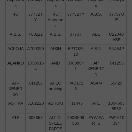
к
к
к
4U
37752T
4U
37752TY
A.B.S.
37737O
Y
Autopart
E
s
A.B.S.
P83112
A.B.S.
37737
ABE
C22040
ABE
ACKOJA
A700090
AISIN
BPTO20
AISIN
SN454P
10
ALANKO
1030016
AND
3969804
AP
X41256
4
1
XENERG
Y
AP-
X41256
APEC
PAD172
ASAM
55429
XENER
braking
3
GY
ASHIKA
5102223
ASHUKI
T11445
ATE
1304603
8532
ATE
603853
AUTO-
290BK09
AYWIPA
AW1810
SPEED
569
RTS
394
PARTS