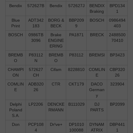
Bendix
572627B
Bendix
572627J
BENDIX
BPD134
Braking
1
Blue
ADT342
BORG &
BBP209
BOSCH
0986494
Print
183
BECK
9
403
BOSCH
0986TB
Brake
PA1871
BRECK
2488500
3096
ENGINE
70410
ERING
BREMB
P83112
BREMB
P83112
BREMSI
BP3423
O
N
O
CHAMPI
572627
Cifam
8228810
COMLIN
CBP320
ON
CH
E
26
COMLIN
ADB320
CTR
CKT179
DACO
323904
E
26
German
y
Delphi
LP2206
DENCKE
B111029
DJ
BP2099
Poland
RMANN
PARTS
S.А.
Don
PCP108
Dr!ve+
DP1010
DYNAM
DBP441
4
100088
ATRIX
1