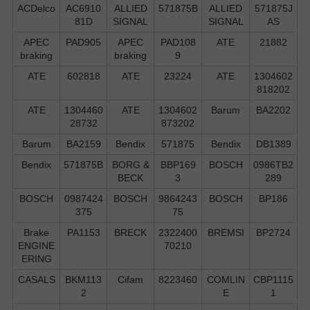
ACDelco
AC6910
ALLIED
571875B
ALLIED
571875J
81D
SIGNAL
SIGNAL
AS
APEC
PAD905
APEC
PAD108
ATE
21882
braking
braking
9
ATE
602818
ATE
23224
ATE
1304602
818202
ATE
1304460
ATE
1304602
Barum
BA2202
28732
873202
Barum
BA2159
Bendix
571875
Bendix
DB1389
Bendix
571875B
BORG &
BBP169
BOSCH
0986TB2
BECK
3
289
BOSCH
0987424
BOSCH
9864243
BOSCH
BP186
375
75
Brake
PA1153
BRECK
2322400
BREMSI
BP2724
ENGINE
70210
ERING
CASALS
BKM113
Cifam
8223460
COMLIN
CBP1115
2
E
1