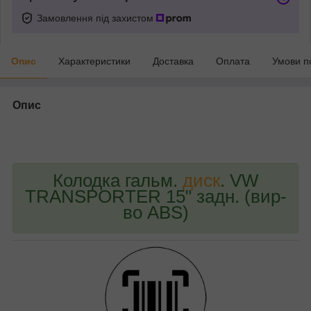
Замовлення під захистом
Опис
Характеристики
Доставка
Оплата
Умови п
Опис
bvd_ggl
Колодка гальм.
диск
. VW
TRANSPORTER 15" задн. (вир-
во ABS)