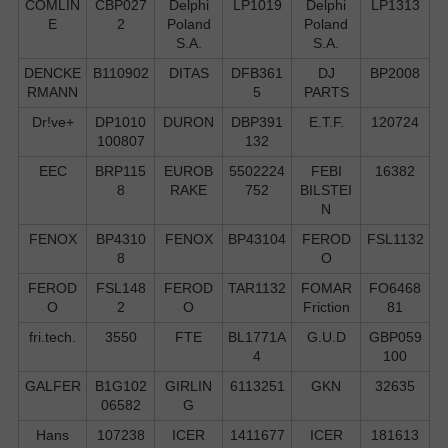
COMLIN
CBP027
Delphi
LP1019
Delphi
LP1313
E
2
Poland
Poland
S.А.
S.А.
DENCKE
B110902
DITAS
DFB361
DJ
BP2008
RMANN
5
PARTS
Dr!ve+
DP1010
DURON
DBP391
E.T.F.
120724
100807
132
EEC
BRP115
EUROB
5502224
FEBI
16382
8
RAKE
752
BILSTEI
N
FENOX
BP4310
FENOX
BP43104
FEROD
FSL1132
8
O
FEROD
FSL148
FEROD
TAR1132
FOMAR
FO6468
O
2
O
Friction
81
fri.tech.
3550
FTE
BL1771A
G.U.D
GBP059
4
100
GALFER
B1G102
GIRLIN
6113251
GKN
32635
06582
G
Hans
107238
ICER
1411677
ICER
181613