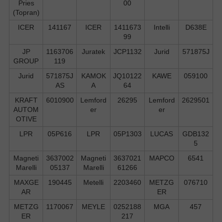
Pries
00
(Topran)
ICER
141167
ICER
1411673
Intelli
D638E
99
JP
1163706
Juratek
JCP1132
Jurid
571875J
GROUP
119
Jurid
571875J
KAMOK
JQ10122
KAWE
059100
AS
A
64
KRAFT
6010900
Lemford
26295
Lemford
2629501
AUTOM
er
er
OTIVE
LPR
05P616
LPR
05P1303
LUCAS
GDB132
5
Magneti
3637002
Magneti
3637021
MAPCO
6541
Marelli
05137
Marelli
61266
MAXGE
190445
Metelli
2203460
METZG
076710
AR
ER
METZG
1170067
MEYLE
0252188
MGA
457
ER
217