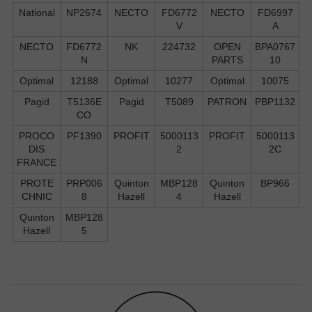
National
NP2674
NECTO
FD6772
NECTO
FD6997
V
A
NECTO
FD6772
NK
224732
OPEN
BPA0767
N
PARTS
10
Optimal
12188
Optimal
10277
Optimal
10075
Pagid
T5136E
Pagid
T5089
PATRON
PBP1132
CO
PROCO
PF1390
PROFIT
5000113
PROFIT
5000113
DIS
2
2C
FRANCE
PROTE
PRP006
Quinton
MBP128
Quinton
BP966
CHNIC
8
Hazell
4
Hazell
Quinton
MBP128
Hazell
5