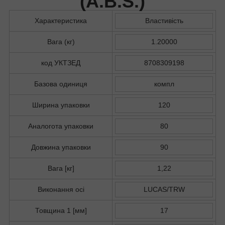
(
A.B.S.
)
Характеристика
Властивість
Вага (кг)
1.20000
код УКТЗЕД
8708309198
Базова одиниця
компл
Ширина упаковки
120
Аналогота упаковки
80
Довжина упаковки
90
Вага [кг]
1,22
Виконання осі
LUCAS/TRW
Товщина 1 [мм]
17