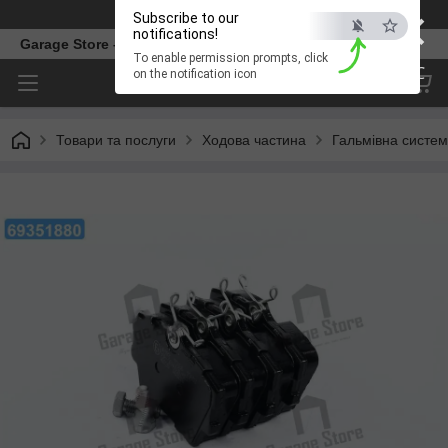
×
Телефон
Subscribe to our
notifications!
Garage Store – інтернет магазин автозапчастин.
To enable permission prompts, click
ESC
on the notification icon
Товари та послуги
Ходова частина
Гальмівна систе