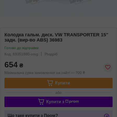
Колодка гальм. диск. VW TRANSPORTER 15"
задн. (вир-во ABS) 36983
Готово до відправки
Код: 69351880-omg
Роздріб
654
₴
Мінімальна сума замовлення на сайті — 700 ₴
Купити
або
Купити з
Що таке купити з Пром?