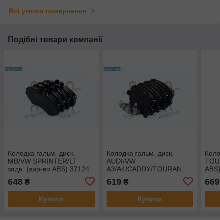
Всі умови повернення
Подібні товари компанії
Колодка гальм. диск.
Колодка гальм. диск.
Коло
MB/VW SPRINTER/LT
AUDI/VW
TOUA
задн. (вир-во ABS) 37124
A3/A4/CADDY/TOURAN
ABS)
задн. (вир-во ABS) 37411
648
619
669
₴
₴
Купити
Купити