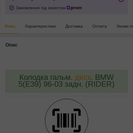
Замовлення під захистом
Опис
Характеристики
Доставка
Оплата
Умови п
Опис
bvd_ggl
Колодка гальм.
диск
. BMW
5(E39) 96-03 задн. (RIDER)