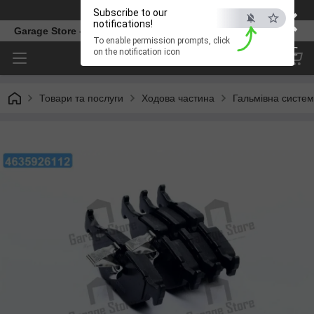
×
Телефон
Subscribe to our
notifications!
Garage Store – інтернет магазин автозапчастин.
To enable permission prompts, click
ESC
on the notification icon
Товари та послуги
Ходова частина
Гальмівна систе