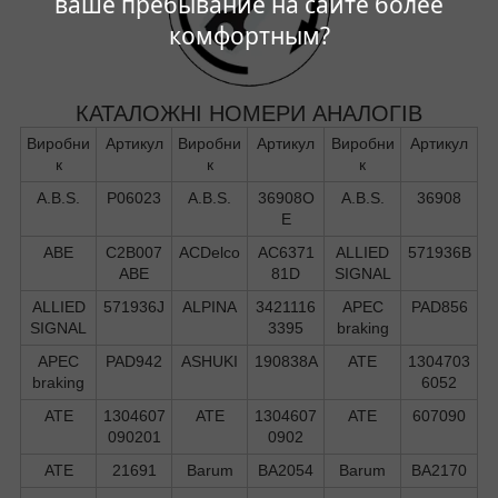
ваше пребывание на сайте более
комфортным?
КАТАЛОЖНІ НОМЕРИ АНАЛОГІВ
Виробни
Артикул
Виробни
Артикул
Виробни
Артикул
к
к
к
A.B.S.
P06023
A.B.S.
36908O
A.B.S.
36908
E
ABE
C2B007
ACDelco
AC6371
ALLIED
571936B
ABE
81D
SIGNAL
ALLIED
571936J
ALPINA
3421116
APEC
PAD856
SIGNAL
3395
braking
APEC
PAD942
ASHUKI
190838A
ATE
1304703
braking
6052
ATE
1304607
ATE
1304607
ATE
607090
090201
0902
ATE
21691
Barum
BA2054
Barum
BA2170