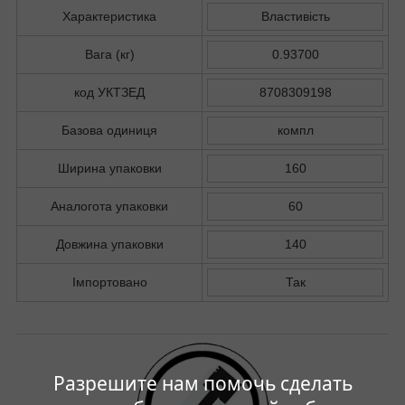
Характеристика
Властивість
Вага (кг)
0.93700
код УКТЗЕД
8708309198
Базова одиниця
компл
Ширина упаковки
160
Аналогота упаковки
60
Довжина упаковки
140
Імпортовано
Так
Разрешите нам помочь сделать