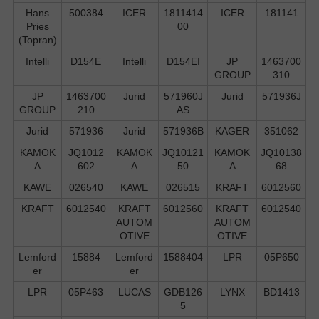
Hans
500384
ICER
1811414
ICER
181141
Pries
00
(Topran)
Intelli
D154E
Intelli
D154EI
JP
1463700
GROUP
310
JP
1463700
Jurid
571960J
Jurid
571936J
GROUP
210
AS
Jurid
571936
Jurid
571936B
KAGER
351062
KAMOK
JQ1012
KAMOK
JQ10121
KAMOK
JQ10138
A
602
A
50
A
68
KAWE
026540
KAWE
026515
KRAFT
6012560
KRAFT
6012540
KRAFT
6012560
KRAFT
6012540
AUTOM
AUTOM
OTIVE
OTIVE
Lemford
15884
Lemford
1588404
LPR
05P650
er
er
LPR
05P463
LUCAS
GDB126
LYNX
BD1413
5