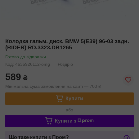
Колодка гальм. диск. BMW 5(E39) 96-03 задн.
(RIDER) RD.3323.DB1265
Готово до відправки
Код: 4635926112-omg
Роздріб
589
₴
Мінімальна сума замовлення на сайті — 700 ₴
Купити
або
Купити з
Що таке купити з Пром?