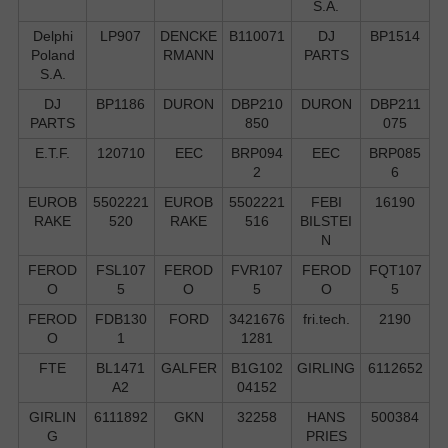
S.А.
Delphi
LP907
DENCKE
B110071
DJ
BP1514
Poland
RMANN
PARTS
S.А.
DJ
BP1186
DURON
DBP210
DURON
DBP211
PARTS
850
075
E.T.F.
120710
EEC
BRP094
EEC
BRP085
2
6
EUROB
5502221
EUROB
5502221
FEBI
16190
RAKE
520
RAKE
516
BILSTEI
N
FEROD
FSL107
FEROD
FVR107
FEROD
FQT107
O
5
O
5
O
5
FEROD
FDB130
FORD
3421676
fri.tech.
2190
O
1
1281
FTE
BL1471
GALFER
B1G102
GIRLING
6112652
A2
04152
GIRLIN
6111892
GKN
32258
HANS
500384
G
PRIES