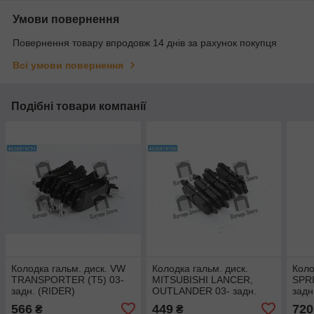
Умови повернення
Повернення товару впродовж 14 днів за рахунок покупця
Всі умови повернення
Подібні товари компанії
Колодка гальм. диск. VW
Колодка гальм. диск.
Коло
TRANSPORTER (T5) 03-
MITSUBISHI LANCER,
SPRI
задн. (RIDER)
OUTLANDER 03- задн.
задн
RD.3323.DB1557
(RIDER) RD.3323.DB3341
RD.
566
449
720
₴
₴