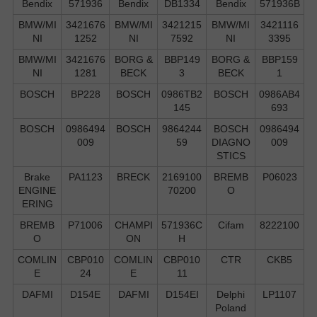
Bendix
571936
Bendix
DB1334
Bendix
571936B
BMW/MI
3421676
BMW/MI
3421215
BMW/MI
3421116
NI
1252
NI
7592
NI
3395
BMW/MI
3421676
BORG &
BBP149
BORG &
BBP159
NI
1281
BECK
3
BECK
1
BOSCH
BP228
BOSCH
0986TB2
BOSCH
0986AB4
145
693
BOSCH
0986494
BOSCH
9864244
BOSCH
0986494
009
59
DIAGNO
009
STICS
Brake
PA1123
BRECK
2169100
BREMB
P06023
ENGINE
70200
O
ERING
BREMB
P71006
CHAMPI
571936C
Cifam
8222100
O
ON
H
COMLIN
CBP010
COMLIN
CBP010
CTR
CKB5
E
24
E
11
DAFMI
D154E
DAFMI
D154EI
Delphi
LP1107
Poland