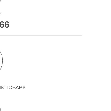
У
66
ИК ТОВАРУ
)