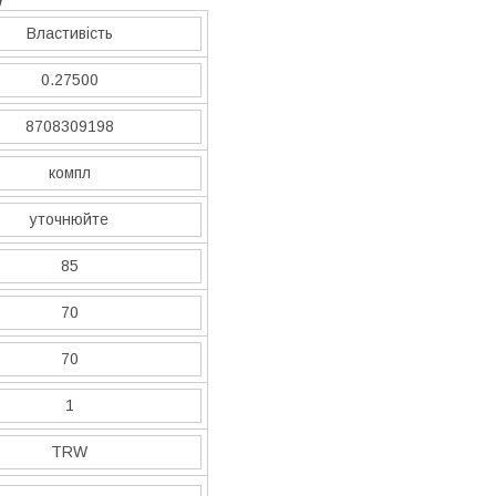
Властивість
0.27500
8708309198
компл
уточнюйте
85
70
70
1
TRW