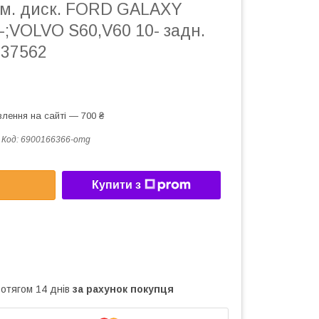
ьм. диск. FORD GALAXY
-;VOLVO S60,V60 10- задн.
 37562
лення на сайті — 700 ₴
Код:
6900166366-omg
Купити з
ротягом 14 днів
за рахунок покупця