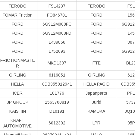
FERODO
FSL4237
FERODO
FSL
FOMAR Friction
FO846781
FORD
156
FORD
6G912M008FC
FORD
6G912
FORD
6G912M008FD
FORD
145
FORD
1439866
FORD
307
FORD
1752093
FORD
6G912
FRICTIONMASTE
MKD1307
FTE
BL2
R
GIRLING
6116851
GIRLING
612
HELLA
8DB355012941
HELLA PAGID
8DB35
ICER
181776
Japanparts
PPL
JP GROUP
1563700819
Jurid
573
KAISHIN
D10191
KAMOKA
JQ10
KRAFT
6012302
LPR
05P
AUTOMOTIVE
MagnetiMarelli
363702161491
MALO
105