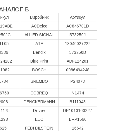
АНАЛОГІВ
икул
Виробник
Артикул
19ABE
ACDelco
AC846781D
250JC
ALLIED SIGNAL
573250J
LL05
ATE
13046027222
2336
Bendix
573250B
24202
Blue Print
ADF124201
1982
BOSCH
0986494248
1784
BREMBO
P24078
6760
COBREQ
N1474
2008
DENCKERMANN
B111043
1175
Dr!ve+
DP1010100227
1298
EEC
BRP1566
625
FEBI BILSTEIN
16642