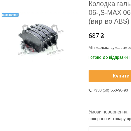
Колодка гал
06-,S-MAX 06
(вир-во ABS)
687 ₴
Мінімальна сума замов
Готово до відправки
Купити
+380 (50) 550-90-90
повернення товару п