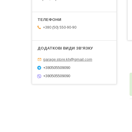
+380 (50) 550-90-90
garage.store.kh@gmail.com
+380505509090
+380505509090