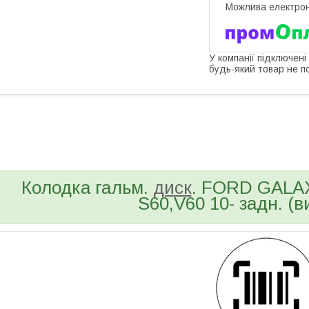
У компанії підключені
будь-який товар не п
bvd_ggl
Колодка гальм.
диск
. FORD GALAX
S60,V60 10- задн. (в