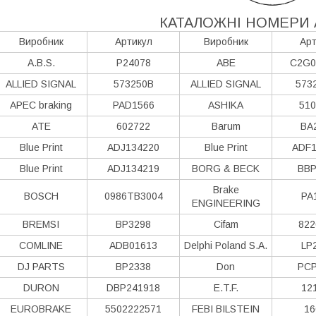
КАТАЛОЖНІ НОМЕРИ 
Виробник
Артикул
Виробник
Арт
A.B.S.
P24078
ABE
C2G0
ALLIED SIGNAL
573250B
ALLIED SIGNAL
573
APEC braking
PAD1566
ASHIKA
510
ATE
602722
Barum
BA
Blue Print
ADJ134220
Blue Print
ADF1
Blue Print
ADJ134219
BORG & BECK
BBP
Brake
BOSCH
0986TB3004
PA
ENGINEERING
BREMSI
BP3298
Cifam
822
COMLINE
ADB01613
Delphi Poland S.А.
LP
DJ PARTS
BP2338
Don
PCP
DURON
DBP241918
E.T.F.
12
EUROBRAKE
5502222571
FEBI BILSTEIN
16