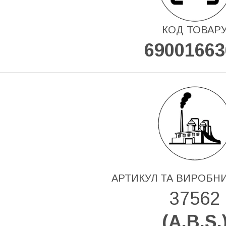
КОД ТОВАР
69001663
АРТИКУЛ ТА ВИРОБН
37562
(
A.B.S.