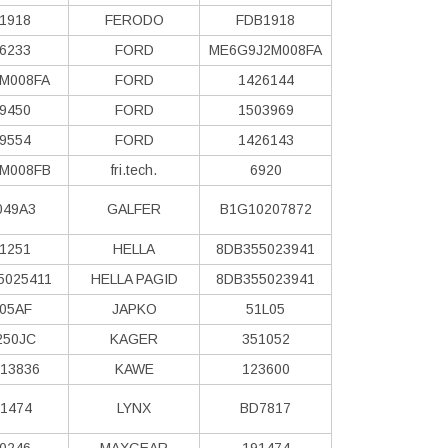
1918
FERODO
FDB1918
6233
FORD
ME6G9J2M008FA
M008FA
FORD
1426144
9450
FORD
1503969
9554
FORD
1426143
M008FB
fri.tech.
6920
049A3
GALFER
B1G10207872
1251
HELLA
8DB355023941
5025411
HELLA PAGID
8DB355023941
05AF
JAPKO
51L05
250JC
KAGER
351052
13836
KAWE
123600
1474
LYNX
BD7817
0246
MAXGEAR
191474