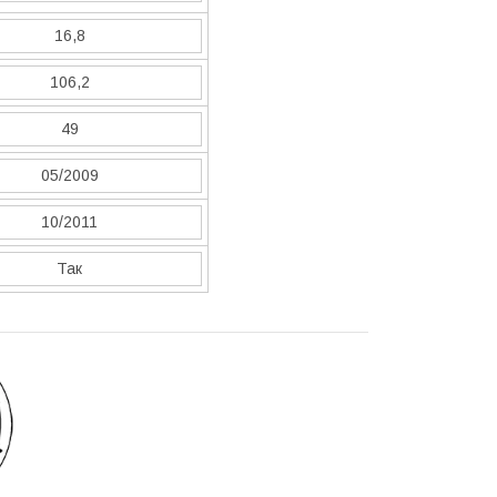
16,8
106,2
49
05/2009
10/2011
Так