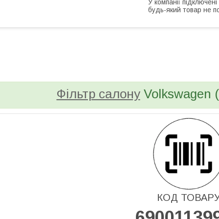
У компанії підключені
будь-який товар не п
bvd_ggl
Фільтр салону
Volkswagen (в
КОД ТОВАР
69001139