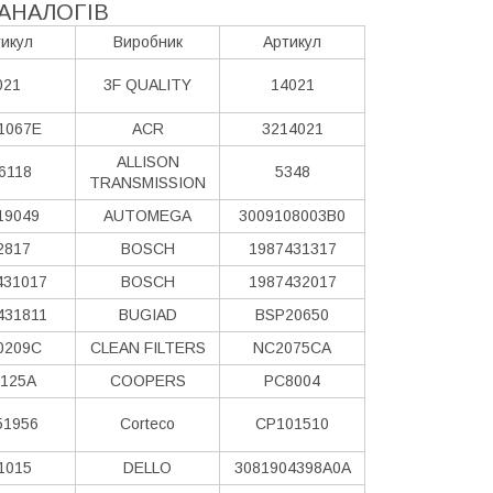
АНАЛОГІВ
икул
Виробник
Артикул
021
3F QUALITY
14021
1067E
ACR
3214021
ALLISON
6118
5348
TRANSMISSION
19049
AUTOMEGA
3009108003B0
2817
BOSCH
1987431317
431017
BOSCH
1987432017
431811
BUGIAD
BSP20650
0209C
CLEAN FILTERS
NC2075CA
125A
COOPERS
PC8004
51956
Corteco
CP101510
1015
DELLO
3081904398A0A