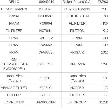
DELLO
180049110
Delphi Poland S.А.
TSP03
DENCKERMANN
M110379
DENCKERMANN
M11
Denso
DCF050K
FEBI BILSTEIN
09
FIAAM
PC8004
FIL FILTER
HCK
FIL FILTER
HC7041
FILTRON
K1
FRAM
CAF1712
FRAM
CF
FRAM
CA5662
FRAM
CF
FRAM
CFA8882
FRIGAIR
131
GM
(CHEVROLET/DA
12489486
GM Korea
124
EWOO/OPEL)
Hans Pries
Hans Pries
104419
10
(Topran)
(Topran)
HENGST FILTER
E905LC
HOFFER
17
HOFFER
17183F
HOFFER
17
JC PREMIUM
B4W005CPR
JP GROUP
1128