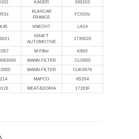
0102
KAGER
090103
KLAXCAR
053z
FC020z
FRANCE
K45
KNECHT
LA24
KRAFT
0021
1730020
AUTOMOTIVE
C057
M-Filter
K903
3063050
MANN-FILTER
CU3955
3955
MANN-FILTER
CUK3979
214
MAPCO
65204
0120
MEAT&DORIA
17183F