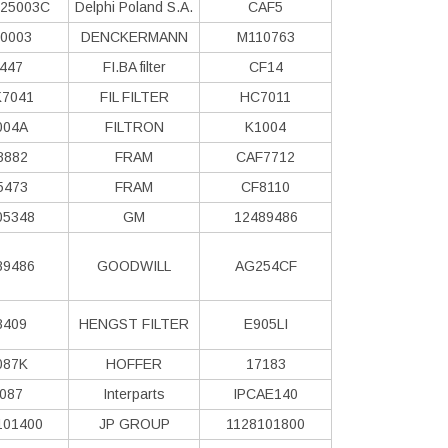
25003C
Delphi Poland S.А.
CAF5
0003
DENCKERMANN
M110763
447
FI.BA filter
CF14
7041
FIL FILTER
HC7011
004A
FILTRON
K1004
8882
FRAM
CAF7712
5473
FRAM
CF8110
05348
GM
12489486
89486
GOODWILL
AG254CF
8409
HENGST FILTER
E905LI
087K
HOFFER
17183
087
Interparts
IPCAE140
101400
JP GROUP
1128101800