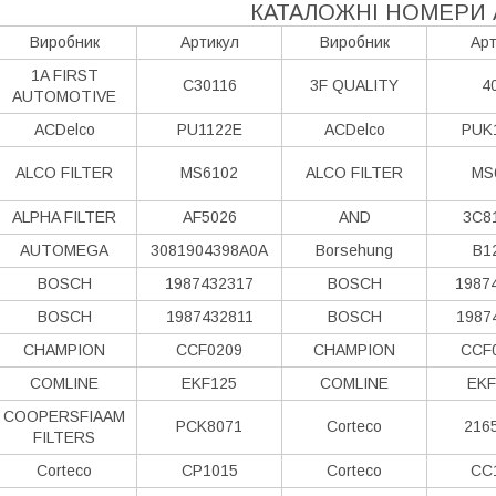
КАТАЛОЖНІ НОМЕРИ 
Виробник
Артикул
Виробник
Арт
1A FIRST
C30116
3F QUALITY
4
AUTOMOTIVE
ACDelco
PU1122E
ACDelco
PUK
ALCO FILTER
MS6102
ALCO FILTER
MS
ALPHA FILTER
AF5026
AND
3C8
AUTOMEGA
3081904398A0A
Borsehung
B1
BOSCH
1987432317
BOSCH
1987
BOSCH
1987432811
BOSCH
1987
CHAMPION
CCF0209
CHAMPION
CCF
COMLINE
EKF125
COMLINE
EKF
COOPERSFIAAM
PCK8071
Corteco
216
FILTERS
Corteco
CP1015
Corteco
CC