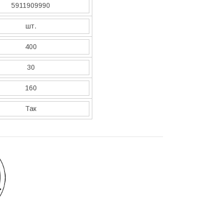
5911909990
шт.
400
30
160
Так