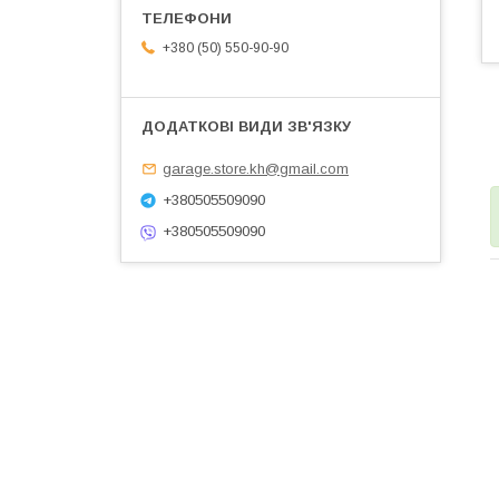
+380 (50) 550-90-90
garage.store.kh@gmail.com
+380505509090
+380505509090