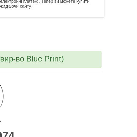
 електронні платежі. Тепер ви можете купити
окидаючи сайту.
ир-во Blue Print)
У
974