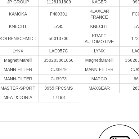
JP GROUP
1128101809
KAGER
09
KLAXCAR
KAMOKA
F400301
FC
FRANCE
KNECHT
LA45
KNECHT
LA
KRAFT
KOLBENSCHMIDT
50013700
173
AUTOMOTIVE
LYNX
LAC057C
LYNX
LA
MagnetiMarelli
350203061050
MagnetiMarelli
35020
MANN-FILTER
CU3979
MANN-FILTER
CUK
MANN-FILTER
CU3973
MAPCO
66
MASTER-SPORT
3955IFPCSMS
MAXGEAR
26
MEAT&DORIA
17183