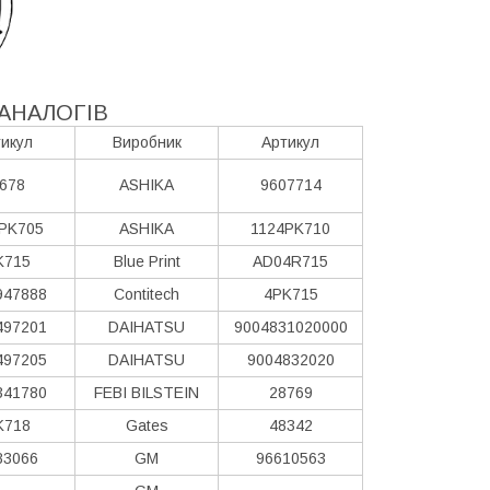
АНАЛОГІВ
икул
Виробник
Артикул
678
ASHIKA
9607714
PK705
ASHIKA
1124PK710
K715
Blue Print
AD04R715
947888
Contitech
4PK715
497201
DAIHATSU
9004831020000
497205
DAIHATSU
9004832020
341780
FEBI BILSTEIN
28769
K718
Gates
48342
83066
GM
96610563