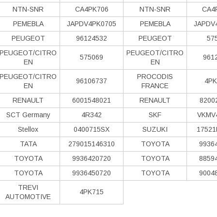
NTN-SNR
CA4PK706
NTN-SNR
CA4
PEMEBLA
JAPDV4PK0705
PEMEBLA
JAPDV
PEUGEOT
96124532
PEUGEOT
57
PEUGEOT/CITRO
PEUGEOT/CITRO
575069
961
EN
EN
PEUGEOT/CITRO
PROCODIS
96106737
4PK
EN
FRANCE
RENAULT
6001548021
RENAULT
8200
SCT Germany
4R342
SKF
VKMV
Stellox
0400715SX
SUZUKI
17521
TATA
279015146310
TOYOTA
9936
TOYOTA
9936420720
TOYOTA
8859
TOYOTA
9936450720
TOYOTA
9004
TREVI
4PK715
AUTOMOTIVE