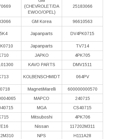
GM
70669
(CHEVROLET/DA
25183066
EWOO/OPEL)
83066
GM Korea
96610563
5K4
Japanparts
DV4PK0715
K0710
Japanparts
TV714
K710
JAPKO
4PK705
101300
KAVO PARTS
DMV1511
K713
KOLBENSCHMIDT
064PV
0718
MagnetiMarelli
600000000570
0004065
MAPCO
240715
040715
MGA
CS40715
K715
Mitsuboshi
4PK706
7E16
Nissan
117202M311
02M310
NPS
H111A28