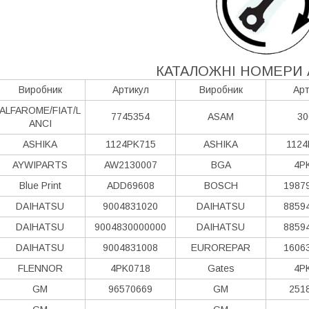
КАТАЛОЖНІ НОМЕРИ 
Виробник
Артикул
Виробник
Арт
ALFAROME/FIAT/L
7745354
ASAM
30
ANCI
ASHIKA
1124PK715
ASHIKA
1124
AYWIPARTS
AW2130007
BGA
4P
Blue Print
ADD69608
BOSCH
1987
DAIHATSU
9004831020
DAIHATSU
8859
DAIHATSU
9004830000000
DAIHATSU
8859
DAIHATSU
9004831008
EUROREPAR
1606
FLENNOR
4PK0718
Gates
4P
GM
96570669
GM
251