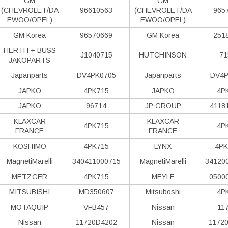
GM
GM
(CHEVROLET/DA
96610563
(CHEVROLET/DA
965
EWOO/OPEL)
EWOO/OPEL)
GM Korea
96570669
GM Korea
251
HERTH + BUSS
J1040715
HUTCHINSON
71
JAKOPARTS
Japanparts
DV4PK0705
Japanparts
DV4P
JAPKO
4PK715
JAPKO
4P
JAPKO
96714
JP GROUP
4118
KLAXCAR
KLAXCAR
4PK715
4P
FRANCE
FRANCE
KOSHIMO
4PK715
LYNX
4PK
MagnetiMarelli
340411000715
MagnetiMarelli
34120
METZGER
4PK715
MEYLE
0500
MITSUBISHI
MD350607
Mitsuboshi
4P
MOTAQUIP
VFB457
Nissan
11
Nissan
11720D4202
Nissan
1172