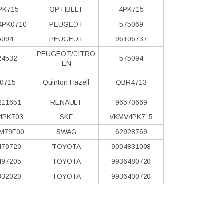
PK715
OPTIBELT
4PK715
4PK0710
PEUGEOT
575069
5094
PEUGEOT
96106737
PEUGEOT/CITRO
24532
575094
EN
0715
Quinton Hazell
QBR4713
211651
RENAULT
96570669
4PK703
SKF
VKMV4PK715
M79F00
SWAG
62928769
470720
TOYOTA
9004831008
497205
TOYOTA
9936480720
832020
TOYOTA
9936400720