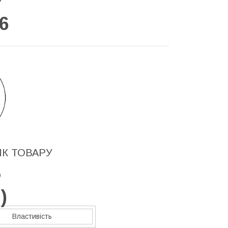
У
6
ИК ТОВАРУ
5
O
)
Властивість