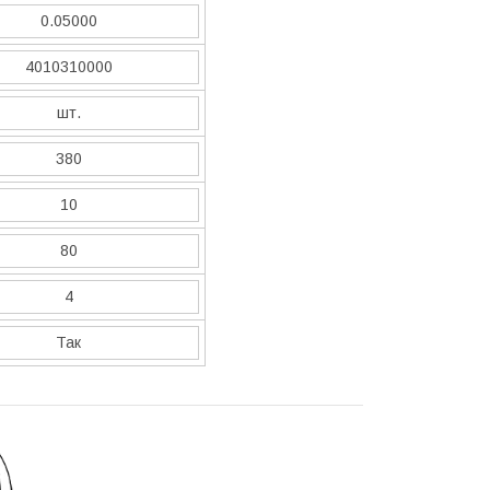
0.05000
4010310000
шт.
380
10
80
4
Так