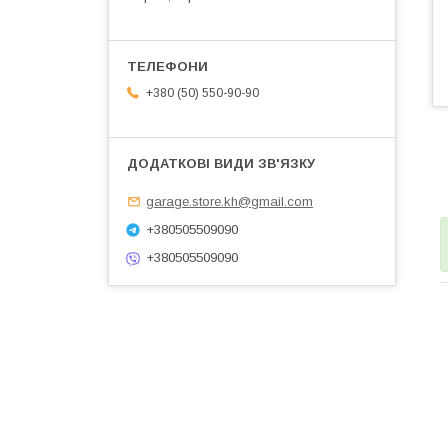
+380 (50) 550-90-90
garage.store.kh@gmail.com
+380505509090
+380505509090