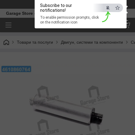
×
Телефон
Subscribe to our
notifications!
Garage Store – інтернет магазин автозапчастин.
To enable permission prompts, click
ESC
on the notification icon
Товари та послуги
Двигун, системи та компоненти
С