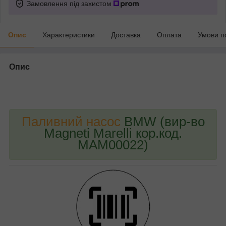
Замовлення під захистом
Опис
Характеристики
Доставка
Оплата
Умови п
Опис
bvd_ggl
Паливний насос
BMW (вир-во
Magneti Marelli кор.код.
MAM00022)