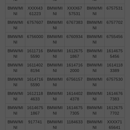
BMW/MI
XXXX43
BMW/MI
XXXX67
BMW/MI
6757531
NI
61223
NI
57531
NI
BMW/MI
6757607
BMW/MI
6767383
BMW/MI
6757702
NI
NI
NI
BMW/MI
6756000
BMW/MI
6760934
BMW/MI
6755456
NI
NI
NI
BMW/MI
1611716
BMW/MI
1612675
BMW/MI
1614675
NI
5590
NI
1867
NI
5456
BMW/MI
1611402
BMW/MI
1614716
BMW/MI
1614118
NI
8194
NI
2000
NI
3389
BMW/MI
1614716
BMW/MI
6756157
BMW/MI
6757530
NI
5590
NI
NI
BMW/MI
1612118
BMW/MI
1614402
BMW/MI
1614676
NI
4633
NI
4378
NI
7383
BMW/MI
1614675
BMW/MI
1614675
BMW/MI
1612675
NI
1867
NI
7305
NI
7702
BMW/MI
917741
BMW/MI
1184633
BMW/MI
XXXX71
NI
NI
NI
65641