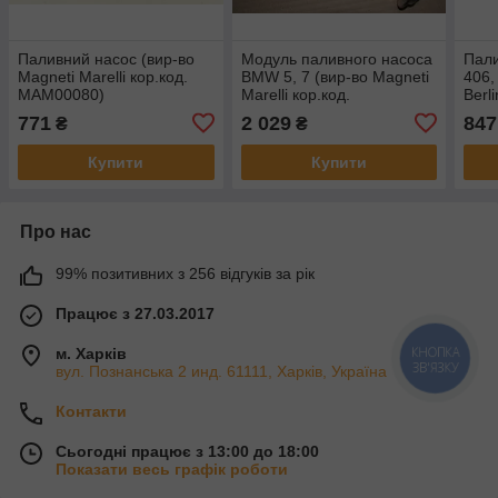
Паливний насос (вир-во
Модуль паливного насоса
Пали
Magneti Marelli кор.код.
BMW 5, 7 (вир-во Magneti
406,
MAM00080)
Marelli кор.код.
Berl
313011300080
MAM00063M)
Marel
771
2 029
847
₴
₴
313011313063
MAM
313
Купити
Купити
Про нас
99% позитивних з 256 відгуків за рік
Працює з 27.03.2017
КНОПКА
м. Харків
ЗВ'ЯЗКУ
вул. Познанська 2 инд. 61111, Харків, Україна
Контакти
Сьогодні працює з 13:00 до 18:00
Показати весь графік роботи