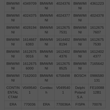
BMW/MI
4349709
BMW/MI
4024376
BMW/MI
4361223
NI
NI
NI
BMW/MI
4024375
BMW/MI
4024377
BMW/MI
4024378
NI
NI
NI
BMW/MI
4028194
BMW/MI
1612675
BMW/MI
1612675
NI
NI
7531
NI
7607
BMW/MI
1614667
BMW/MI
1614402
BMW/MI
1612675
NI
6383
NI
8194
NI
7530
BMW/MI
1612675
BMW/MI
1612402
BMW/MI
1612402
NI
0016
NI
4376
NI
4377
BMW/MI
1612675
BMW/MI
1612675
BMW/MI
7165642
NI
6000
NI
8525
NI
BMW/MI
7162003
BMW/MI
6758498
BOSCH
0986580
NI
NI
131
CONTIN
V049540
Contitec
V049540
Delphi
FE10088
ENTAL
1
h
1
Poland
12B1
CTAM
S.А.
ERA
770036
ERA
770036A
FISPA
70076