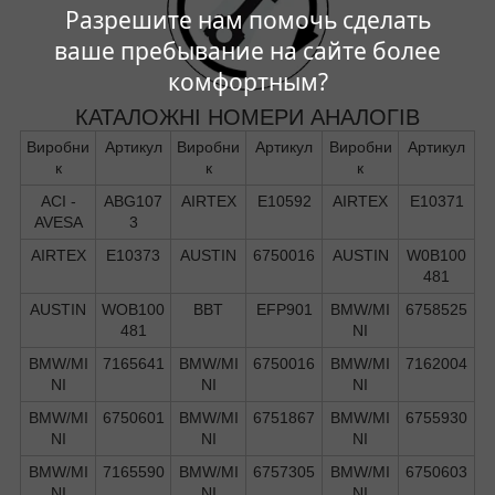
Разрешите нам помочь сделать
ваше пребывание на сайте более
комфортным?
КАТАЛОЖНІ НОМЕРИ АНАЛОГІВ
Виробни
Артикул
Виробни
Артикул
Виробни
Артикул
к
к
к
ACI -
ABG107
AIRTEX
E10592
AIRTEX
E10371
AVESA
3
AIRTEX
E10373
AUSTIN
6750016
AUSTIN
W0B100
481
AUSTIN
WOB100
BBT
EFP901
BMW/MI
6758525
481
NI
BMW/MI
7165641
BMW/MI
6750016
BMW/MI
7162004
NI
NI
NI
BMW/MI
6750601
BMW/MI
6751867
BMW/MI
6755930
NI
NI
NI
BMW/MI
7165590
BMW/MI
6757305
BMW/MI
6750603
NI
NI
NI