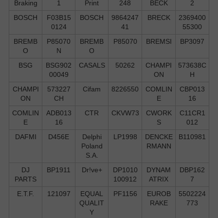
Braking
1
Print
248
BECK
2
BOSCH
F03B15
BOSCH
9864247
BRECK
2369400
0124
41
55300
BREMB
P85070
BREMB
P85070
BREMSI
BP3097
O
N
O
BSG
BSG902
CASALS
50262
CHAMPI
573638C
00049
ON
H
CHAMPI
573227
Cifam
8226550
COMLIN
CBP013
ON
CH
E
16
COMLIN
ADB013
CTR
CKVW73
CWORK
C11CR1
E
16
S
012
DAFMI
D456E
Delphi
LP1998
DENCKE
B110981
Poland
RMANN
S.А.
DJ
BP1911
Dr!ve+
DP1010
DYNAM
DBP162
PARTS
100912
ATRIX
7
E.T.F.
121097
EQUAL
PF1156
EUROB
5502224
QUALIT
RAKE
773
Y