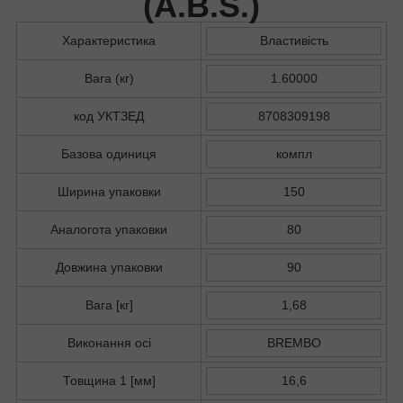
(
A.B.S.
)
Характеристика
Властивість
Вага (кг)
1.60000
код УКТЗЕД
8708309198
Базова одиниця
компл
Ширина упаковки
150
Аналогота упаковки
80
Довжина упаковки
90
Вага [кг]
1,68
Виконання осі
BREMBO
Товщина 1 [мм]
16,6