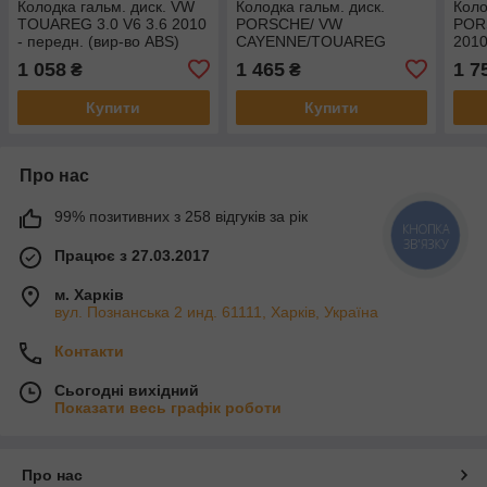
Колодка гальм. диск. VW
Колодка гальм. диск.
Коло
TOUAREG 3.0 V6 3.6 2010
PORSCHE/ VW
POR
- передн. (вир-во ABS)
CAYENNE/TOUAREG
201
37614
передн. (вир-во ABS)
пере
1 058
1 465
1 7
₴
₴
37391
1345
Купити
Купити
Про нас
99% позитивних з 258 відгуків за рік
КНОПКА
ЗВ'ЯЗКУ
Працює з 27.03.2017
м. Харків
вул. Познанська 2 инд. 61111, Харків, Україна
Контакти
Сьогодні вихідний
Показати весь графік роботи
Про нас