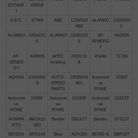
ESTANF
00918
I
A.B.S.
37365
ABE
C2W024
ALANKO
1030334
ABE
5
ALANKO
1034191
ALANKO
1030103
AP
X40895
6
6
XENERG
Y
AP-
X40895
APEC
PAD131
ASAM
71786
XENER
braking
8
GY
ASHIKA
5100091
AUTO-
290BK09
Automoti
1095F
9
SPEED
401
ve
PARTS
RYME
Automoti
1098F
Automoti
10183F
Automoti
10207F
ve
ve
ve
RYME
RYME
RYME
AYWIPA
AW1810
Bendix
DB1677
Bendix
573227
RTS
053
BENDIX
BPD140
Blue
ADV184
BORG &
BBP197