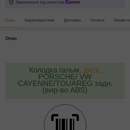
Замовлення під захистом
Опис
Характеристики
Доставка
Оплата
Умови п
Опис
bvd_ggl
Колодка гальм.
диск
.
PORSCHE/ VW
CAYENNE/TOUAREG задн.
(вир-во ABS)