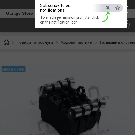
×
Телефон
Subscribe to our
notifications!
Garage Store – інтернет магазин автозапчастин.
To enable permission prompts, click
ESC
on the notification icon
Товари та послуги
Ходова частина
Гальмівна систе