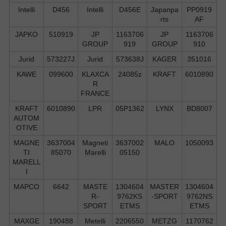
Intelli
D456
Intelli
D456E
Japanpa
PP0919
rts
AF
JAPKO
510919
JP
1163706
JP
1163706
GROUP
919
GROUP
910
Jurid
573227J
Jurid
573638J
KAGER
351016
KAWE
099600
KLAXCA
24085z
KRAFT
6010890
R
FRANCE
KRAFT
6010890
LPR
05P1362
LYNX
BD8007
AUTOM
OTIVE
MAGNE
3637004
Magneti
3637002
MALO
1050093
TI
85070
Marelli
05150
MARELL
I
MAPCO
6642
MASTE
1304604
MASTER
1304604
R-
9762KS
-SPORT
9762NS
SPORT
ETMS
ETMS
MAXGE
190488
Metelli
2206550
METZG
1170762