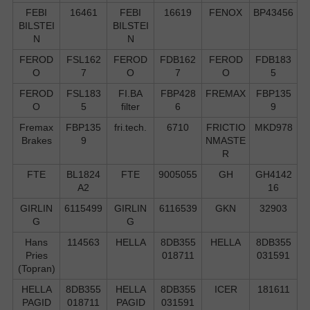
FEBI
16461
FEBI
16619
FENOX
BP43456
BILSTEI
BILSTEI
N
N
FEROD
FSL162
FEROD
FDB162
FEROD
FDB183
O
7
O
7
O
5
FEROD
FSL183
FI.BA
FBP428
FREMAX
FBP135
O
5
filter
6
9
Fremax
FBP135
fri.tech.
6710
FRICTIO
MKD978
Brakes
9
NMASTE
R
FTE
BL1824
FTE
9005055
GH
GH4142
A2
16
GIRLIN
6115499
GIRLIN
6116539
GKN
32903
G
G
Hans
114563
HELLA
8DB355
HELLA
8DB355
Pries
018711
031591
(Topran)
HELLA
8DB355
HELLA
8DB355
ICER
181611
PAGID
018711
PAGID
031591