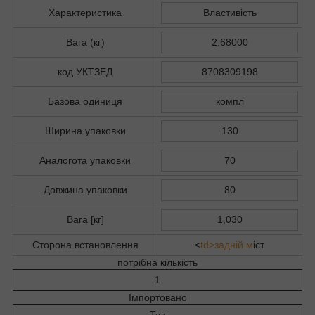
Характеристика
Властивість
Вага (кг)
2.68000
код УКТЗЕД
8708309198
Базова одиниця
компл
Ширина упаковки
130
Аналогота упаковки
70
Довжина упаковки
80
Вага [кг]
1,030
Сторона встановлення
<
td>задній м
іст
потрібна кількість
1
Імпортовано
Так