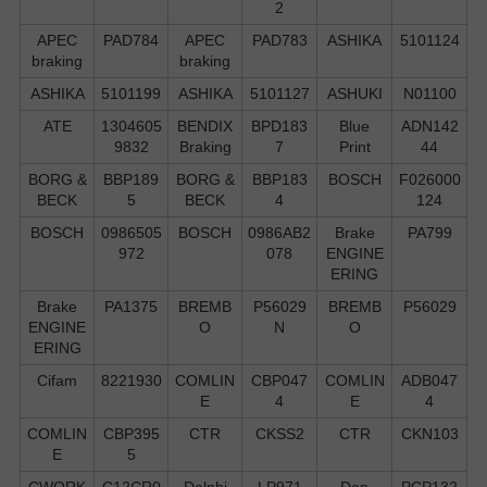
2
APEC
PAD784
APEC
PAD783
ASHIKA
5101124
braking
braking
ASHIKA
5101199
ASHIKA
5101127
ASHUKI
N01100
ATE
1304605
BENDIX
BPD183
Blue
ADN142
9832
Braking
7
Print
44
BORG &
BBP189
BORG &
BBP183
BOSCH
F026000
BECK
5
BECK
4
124
BOSCH
0986505
BOSCH
0986AB2
Brake
PA799
972
078
ENGINE
ERING
Brake
PA1375
BREMB
P56029
BREMB
P56029
ENGINE
O
N
O
ERING
Cifam
8221930
COMLIN
CBP047
COMLIN
ADB047
E
4
E
4
COMLIN
CBP395
CTR
CKSS2
CTR
CKN103
E
5
CWORK
C12CR0
Delphi
LP971
Don
PCP132