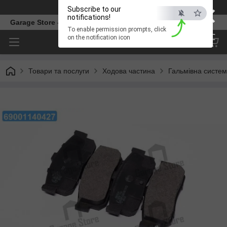
×
Телефон
Subscribe to our
notifications!
Garage Store – інтернет магазин автозапчастин.
To enable permission prompts, click
ESC
on the notification icon
Товари та послуги
Ходова частина
Гальмівна систе