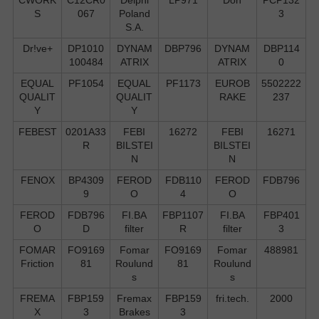
S
067
Poland
3
S.А.
Dr!ve+
DP1010
DYNAM
DBP796
DYNAM
DBP114
100484
ATRIX
ATRIX
0
EQUAL
PF1054
EQUAL
PF1173
EUROB
5502222
QUALIT
QUALIT
RAKE
237
Y
Y
FEBEST
0201A33
FEBI
16272
FEBI
16271
R
BILSTEI
BILSTEI
N
N
FENOX
BP4309
FEROD
FDB110
FEROD
FDB796
9
O
4
O
FEROD
FDB796
FI.BA
FBP1107
FI.BA
FBP401
O
D
filter
R
filter
3
FOMAR
FO9169
Fomar
FO9169
Fomar
488981
Friction
81
Roulund
81
Roulund
s
s
FREMA
FBP159
Fremax
FBP159
fri.tech.
2000
X
3
Brakes
3