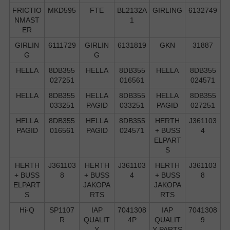
FRICTIO
MKD595
FTE
BL2132A
GIRLING
6132749
NMAST
1
ER
GIRLIN
6111729
GIRLIN
6131819
GKN
31887
G
G
HELLA
8DB355
HELLA
8DB355
HELLA
8DB355
027251
016561
024571
HELLA
8DB355
HELLA
8DB355
HELLA
8DB355
033251
PAGID
033251
PAGID
027251
HELLA
8DB355
HELLA
8DB355
HERTH
J361103
PAGID
016561
PAGID
024571
+ BUSS
4
ELPART
S
HERTH
J361103
HERTH
J361103
HERTH
J361103
+ BUSS
8
+ BUSS
4
+ BUSS
8
ELPART
JAKOPA
JAKOPA
S
RTS
RTS
Hi-Q
SP1107
IAP
7041308
IAP
7041308
R
QUALIT
4P
QUALIT
9
Y
Y PARTS