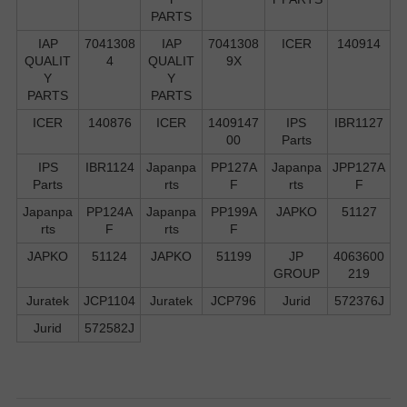
PARTS
IAP
7041308
IAP
7041308
ICER
140914
QUALIT
4
QUALIT
9X
Y
Y
PARTS
PARTS
ICER
140876
ICER
1409147
IPS
IBR1127
00
Parts
IPS
IBR1124
Japanpa
PP127A
Japanpa
JPP127A
Parts
rts
F
rts
F
Japanpa
PP124A
Japanpa
PP199A
JAPKO
51127
rts
F
rts
F
JAPKO
51124
JAPKO
51199
JP
4063600
GROUP
219
Juratek
JCP1104
Juratek
JCP796
Jurid
572376J
Jurid
572582J