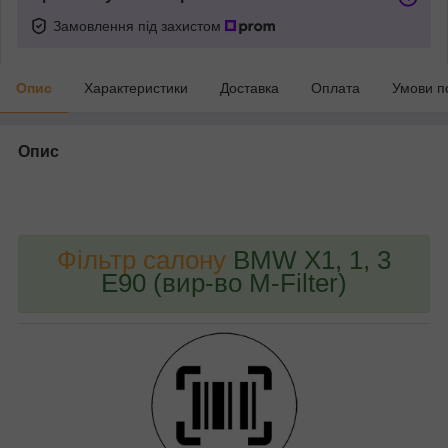
Замовлення під захистом
Опис
Характеристики
Доставка
Оплата
Умови п
Опис
bvd_ggl
Фільтр салону
BMW X1, 1, 3
E90 (вир-во M-Filter)