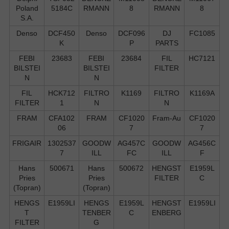
Poland
5184C
RMANN
8
RMANN
8
S.А.
Denso
DCF450
Denso
DCF096
DJ
FC1085
K
P
PARTS
FEBI
23683
FEBI
23684
FIL
HC7121
BILSTEI
BILSTEI
FILTER
N
N
FIL
HCK712
FILTRO
K1169
FILTRO
K1169A
FILTER
1
N
N
FRAM
CFA102
FRAM
CF1020
Fram-Au
CF1020
06
7
7
FRIGAIR
1302537
GOODW
AG457C
GOODW
AG456C
7
ILL
FC
ILL
F
Hans
500671
Hans
500672
HENGST
E1959L
Pries
Pries
FILTER
C
(Topran)
(Topran)
HENGS
E1959LI
HENGS
E1959L
HENGST
E1959LI
T
TENBER
C
ENBERG
FILTER
G