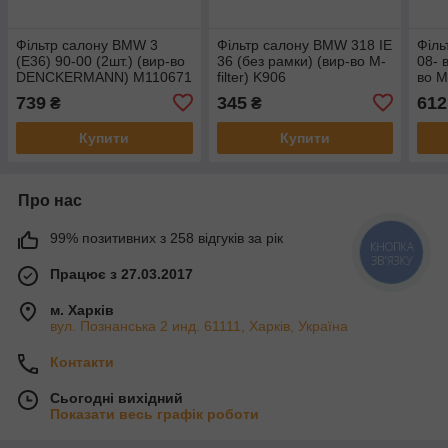
Фільтр салону BMW 3
Фільтр салону BMW 318 IE
Філь
(E36) 90-00 (2шт.) (вир-во
36 (без рамки) (вир-во M-
08- 
DENCKERMANN) M110671
filter) K906
во M
739
345
612
₴
₴
Купити
Купити
Про нас
99% позитивних з 258 відгуків за рік
КНОПКА
ЗВ'ЯЗКУ
Працює з 27.03.2017
м. Харків
вул. Познанська 2 инд. 61111, Харків, Україна
Контакти
Сьогодні вихідний
Показати весь графік роботи