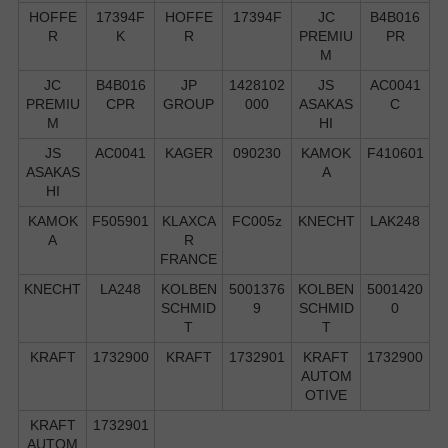
HOFFE
17394F
HOFFE
17394F
JC
B4B016
R
K
R
PREMIU
PR
M
JC
B4B016
JP
1428102
JS
AC0041
PREMIU
CPR
GROUP
000
ASAKAS
C
M
HI
JS
AC0041
KAGER
090230
KAMOK
F410601
ASAKAS
A
HI
KAMOK
F505901
KLAXCA
FC005z
KNECHT
LAK248
A
R
FRANCE
KNECHT
LA248
KOLBEN
5001376
KOLBEN
5001420
SCHMID
9
SCHMID
0
T
T
KRAFT
1732900
KRAFT
1732901
KRAFT
1732900
AUTOM
OTIVE
KRAFT
1732901
AUTOM