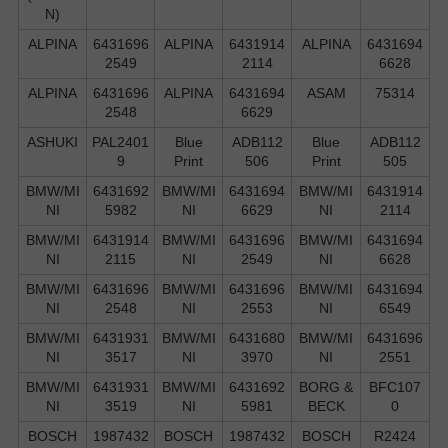
N)
ALPINA
6431696
ALPINA
6431914
ALPINA
6431694
2549
2114
6628
ALPINA
6431696
ALPINA
6431694
ASAM
75314
2548
6629
ASHUKI
PAL2401
Blue
ADB112
Blue
ADB112
9
Print
506
Print
505
BMW/MI
6431692
BMW/MI
6431694
BMW/MI
6431914
NI
5982
NI
6629
NI
2114
BMW/MI
6431914
BMW/MI
6431696
BMW/MI
6431694
NI
2115
NI
2549
NI
6628
BMW/MI
6431696
BMW/MI
6431696
BMW/MI
6431694
NI
2548
NI
2553
NI
6549
BMW/MI
6431931
BMW/MI
6431680
BMW/MI
6431696
NI
3517
NI
3970
NI
2551
BMW/MI
6431931
BMW/MI
6431692
BORG &
BFC107
NI
3519
NI
5981
BECK
0
BOSCH
1987432
BOSCH
1987432
BOSCH
R2424