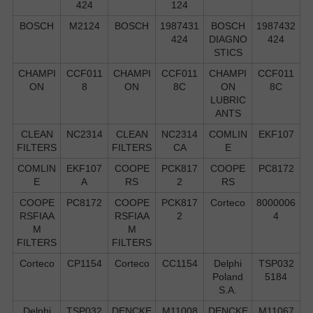
424
124
BOSCH
M2124
BOSCH
1987431
BOSCH
1987432
424
DIAGNO
424
STICS
CHAMPI
CCF011
CHAMPI
CCF011
CHAMPI
CCF011
ON
8
ON
8C
ON
8C
LUBRIC
ANTS
CLEAN
NC2314
CLEAN
NC2314
COMLIN
EKF107
FILTERS
FILTERS
CA
E
COMLIN
EKF107
COOPE
PCK817
COOPE
PC8172
E
A
RS
2
RS
COOPE
PC8172
COOPE
PCK817
Corteco
8000006
RSFIAA
RSFIAA
2
4
M
M
FILTERS
FILTERS
Corteco
CP1154
Corteco
CC1154
Delphi
TSP032
Poland
5184
S.А.
Delphi
TSP032
DENCKE
M11008
DENCKE
M11067