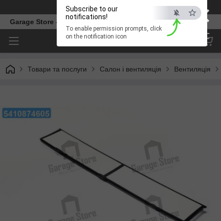
×
Телефон
Subscribe to our
notifications!
Garage Store – інтернет магазин автозапчастин.
To enable permission prompts, click
ESC
on the notification icon
Товари та послуги
Салон і вентиляція
Вентиляція