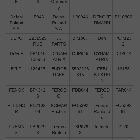
E
6
German
y
Delphi
LP946
Delphi
LP0946
DENCKE
B110862
Poland
Poland
RMANN
S.А.
S.А.
DEPO
2231925
DJ
BP1867
Don
PCP123
RUE
PARTS
2
Dr!ve+
DP1010
DYNAM
DBP645
DYNAM
DBP644
100983
ATRIX
ATRIX
E.T.F.
120495
EUROB
5502223
FEBI
16153
RAKE
315
BILSTEI
N
FENOX
BP4342
FEROD
FDB644
FEROD
TAR644
3
O
O
FLENNO
FB2102
FOMAR
FO6392
Fomar
FO6392
R
04
Friction
81
Roulund
81
s
FREMA
FBP079
Fremax
FBP079
fri.tech.
2120
X
8
Brakes
8