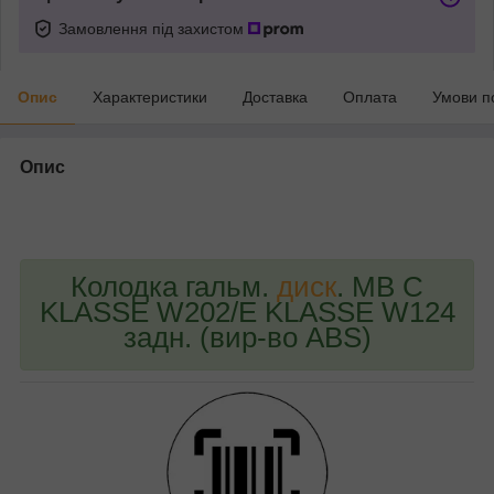
Замовлення під захистом
Опис
Характеристики
Доставка
Оплата
Умови п
Опис
bvd_ggl
Колодка гальм.
диск
. MB C
KLASSE W202/E KLASSE W124
задн. (вир-во ABS)