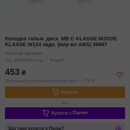
Колодка гальм. диск. MB C KLASSE W202/E
KLASSE W124 задн. (вир-во ABS) 36687
Готово до відправки
Код: 69351664-omg
Роздріб
453
₴
Мінімальна сума замовлення на сайті — 700 ₴
Купити
або
Купити з
Що таке купити з Пром?