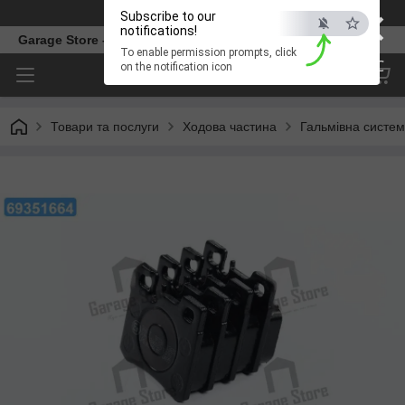
×
Телефон
Subscribe to our
notifications!
Garage Store – інтернет магазин автозапчастин.
To enable permission prompts, click
ESC
on the notification icon
Товари та послуги
Ходова частина
Гальмівна систе