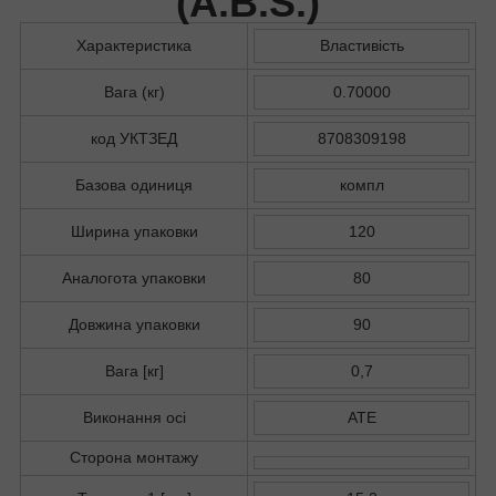
(
A.B.S.
)
Характеристика
Властивість
Вага (кг)
0.70000
код УКТЗЕД
8708309198
Базова одиниця
компл
Ширина упаковки
120
Аналогота упаковки
80
Довжина упаковки
90
Вага [кг]
0,7
Виконання осі
ATE
Сторона монтажу