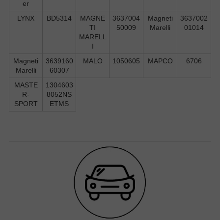
er
LYNX
BD5314
MAGNE
3637004
Magneti
3637002
TI
50009
Marelli
01014
MARELL
I
Magneti
3639160
MALO
1050605
MAPCO
6706
Marelli
60307
MASTE
1304603
R-
8052NS
SPORT
ETMS