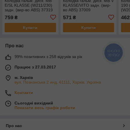
Колодка гальм. диск. MB
Колодка гальм. диск. MB V
Коло
E/SL KLASSE (W211/230)
KLASSE/VITO задн. (вир-
190 
задн. (вир-во ABS) 37319
во ABS) 37009
(W20
05P
759
571
462
₴
₴
Купити
Купити
Про нас
КНОПКА
ЗВ'ЯЗКУ
99% позитивних з 258 відгуків за рік
Працює з 27.03.2017
м. Харків
вул. Познанська 2 инд. 61111, Харків, Україна
Контакти
Сьогодні вихідний
Показати весь графік роботи
Про нас