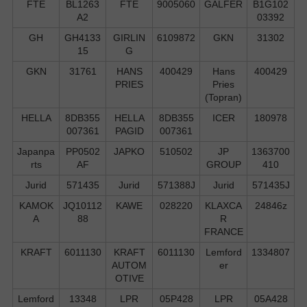
FTE
BL1263
FTE
9005060
GALFER
B1G102
A2
03392
GH
GH4133
GIRLIN
6109872
GKN
31302
15
G
GKN
31761
HANS
400429
Hans
400429
PRIES
Pries
(Topran)
HELLA
8DB355
HELLA
8DB355
ICER
180978
007361
PAGID
007361
Japanpa
PP0502
JAPKO
510502
JP
1363700
rts
AF
GROUP
410
Jurid
571435
Jurid
571388J
Jurid
571435J
KAMOK
JQ10112
KAWE
028220
KLAXCA
24846z
A
88
R
FRANCE
KRAFT
6011130
KRAFT
6011130
Lemford
1334807
AUTOM
er
OTIVE
Lemford
13348
LPR
05P428
LPR
05A428