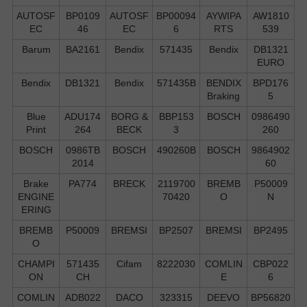
AUTOSF
BP0109
AUTOSF
BP00094
AYWIPA
AW1810
EC
46
EC
6
RTS
539
Barum
BA2161
Bendix
571435
Bendix
DB1321
EURO
Bendix
DB1321
Bendix
571435B
BENDIX
BPD176
Braking
5
Blue
ADU174
BORG &
BBP153
BOSCH
0986490
Print
264
BECK
3
260
BOSCH
0986TB
BOSCH
490260B
BOSCH
9864902
2014
60
Brake
PA774
BRECK
2119700
BREMB
P50009
ENGINE
70420
O
N
ERING
BREMB
P50009
BREMSI
BP2507
BREMSI
BP2495
O
CHAMPI
571435
Cifam
8222030
COMLIN
CBP022
ON
CH
E
6
COMLIN
ADB022
DACO
323315
DEEVO
BP56820