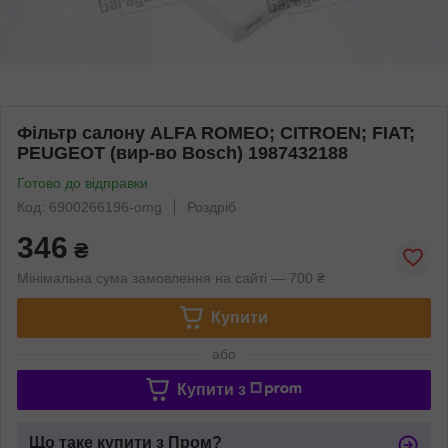
Фільтр салону ALFA ROMEO; CITROEN; FIAT;
PEUGEOT (вир-во Bosch) 1987432188
Готово до відправки
Код: 6900266196-omg
Роздріб
346
₴
Мінімальна сума замовлення на сайті — 700 ₴
Купити
або
Купити з
Що таке купити з Пром?