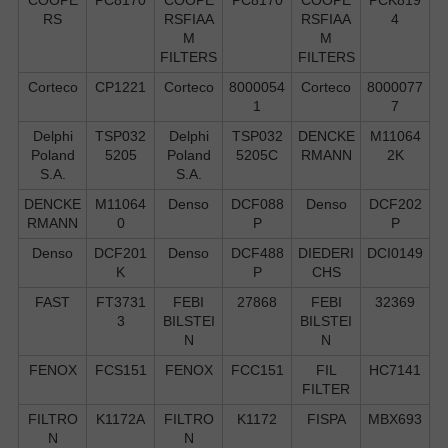
RS
RSFIAA
RSFIAA
4
M
M
FILTERS
FILTERS
Corteco
CP1221
Corteco
8000054
Corteco
8000077
1
7
Delphi
TSP032
Delphi
TSP032
DENCKE
M11064
Poland
5205
Poland
5205C
RMANN
2K
S.А.
S.А.
DENCKE
M11064
Denso
DCF088
Denso
DCF202
RMANN
0
P
P
Denso
DCF201
Denso
DCF488
DIEDERI
DCI0149
K
P
CHS
FAST
FT3731
FEBI
27868
FEBI
32369
3
BILSTEI
BILSTEI
N
N
FENOX
FCS151
FENOX
FCC151
FIL
HC7141
FILTER
FILTRO
K1172A
FILTRO
K1172
FISPA
MBX693
N
N