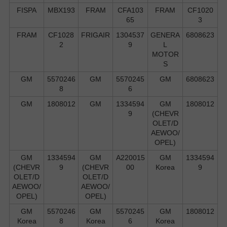
FISPA
MBX193
FRAM
CFA103
FRAM
CF1020
65
3
FRAM
CF1028
FRIGAIR
1304537
GENERA
6808623
2
9
L
MOTOR
S
GM
5570246
GM
5570245
GM
6808623
8
6
GM
1808012
GM
1334594
GM
1808012
9
(CHEVR
OLET/D
AEWOO/
OPEL)
GM
1334594
GM
A220015
GM
1334594
(CHEVR
9
(CHEVR
00
Korea
9
OLET/D
OLET/D
AEWOO/
AEWOO/
OPEL)
OPEL)
GM
5570246
GM
5570245
GM
1808012
Korea
8
Korea
6
Korea