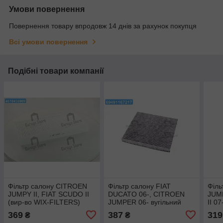
Умови повернення
Повернення товару впродовж 14 днів за рахунок покупця
Всі умови повернення
Подібні товари компанії
Фільтр салону CITROEN
Фільтр салону FIAT
Філь
JUMPY II, FIAT SCUDO II
DUCATO 06-, CITROEN
JUMP
(вир-во WIX-FILTERS)
JUMPER 06- вугільний
II 07
WP9310
(вир-во DENCKERMANN)
DEN
369
387
319
₴
₴
M110549K