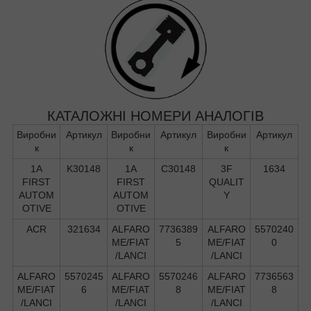
КАТАЛОЖНІ НОМЕРИ АНАЛОГІВ
Виробни
Артикул
Виробни
Артикул
Виробни
Артикул
к
к
к
1A
K30148
1A
C30148
3F
1634
FIRST
FIRST
QUALIT
AUTOM
AUTOM
Y
OTIVE
OTIVE
ACR
321634
ALFARO
7736389
ALFARO
5570240
ME/FIAT
5
ME/FIAT
0
/LANCI
/LANCI
ALFARO
5570245
ALFARO
5570246
ALFARO
7736563
ME/FIAT
6
ME/FIAT
8
ME/FIAT
8
/LANCI
/LANCI
/LANCI