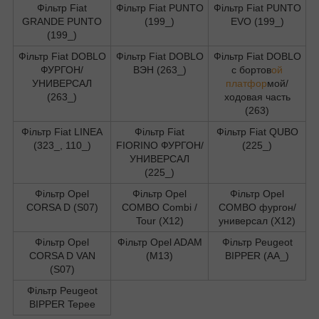
Фільтр Fiat
Фільтр Fiat PUNTO
Фільтр Fiat PUNTO
GRANDE PUNTO
(199_)
EVO (199_)
(199_)
Фільтр Fiat DOBLO
Фільтр Fiat DOBLO
Фільтр Fiat DOBLO
ФУРГОН/
ВЭН (263_)
c бортов
ой
УНИВЕРСАЛ
платфор
мой/
(263_)
ходовая часть
(263)
Фільтр Fiat LINEA
Фільтр Fiat
Фільтр Fiat QUBO
(323_, 110_)
FIORINO ФУРГОН/
(225_)
УНИВЕРСАЛ
(225_)
Фільтр Opel
Фільтр Opel
Фільтр Opel
CORSA D (S07)
COMBO Combi /
COMBO фургон/
Tour (X12)
универсал (X12)
Фільтр Opel
Фільтр Opel ADAM
Фільтр Peugeot
CORSA D VAN
(M13)
BIPPER (AA_)
(S07)
Фільтр Peugeot
BIPPER Tepee