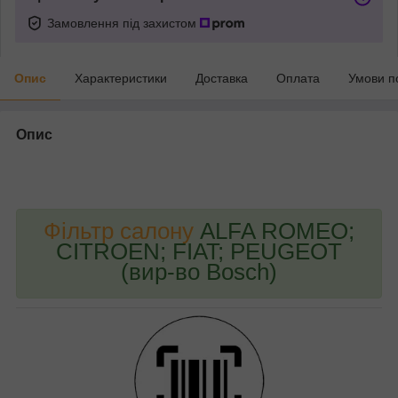
Замовлення під захистом
Опис
Характеристики
Доставка
Оплата
Умови п
Опис
bvd_ggl
Фільтр салону
ALFA ROMEO;
CITROEN; FIAT; PEUGEOT
(вир-во Bosch)