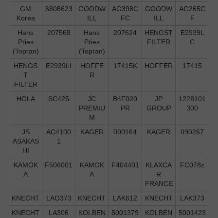
GM
6808623
GOODW
AG398C
GOODW
AG265C
Korea
ILL
FC
ILL
F
Hans
207568
Hans
207624
HENGST
E2939L
Pries
Pries
FILTER
C
(Topran)
(Topran)
HENGS
E2939LI
HOFFE
17415K
HOFFER
17415
T
R
FILTER
HOLA
SC425
JC
B4F020
JP
1228101
PREMIU
PR
GROUP
300
M
JS
AC4100
KAGER
090164
KAGER
090267
ASAKAS
1
HI
KAMOK
F506001
KAMOK
F404401
KLAXCA
FC078z
A
A
R
FRANCE
KNECHT
LAO373
KNECHT
LAK612
KNECHT
LAK373
KNECHT
LA306
KOLBEN
5001379
KOLBEN
5001423