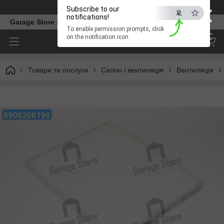
×
Телефон
Subscribe to our
notifications!
Garage Store – інтернет магазин автозапчастин.
To enable permission prompts, click
ESC
on the notification icon
Товари та послуги
Салон і вентиляція
Вентиляція