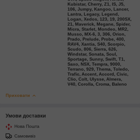
Kubistar, Cherry, Z1, IS, J5,
106, Jumpy, Kangoo, Lancer,
Lantra, Legacy, Legend,
Logan, Xedos, 123, 19, 200SX,
21, Maverick, Megane, Spider,
Micra, Starlet, Mondeo, MR2,
Musso, MX-6, 3, 306, Orion,
Prado, Prelude, Probe, 400,
RAV4, Xantia, S40, Scorpio,
Scudo, 806, Sierra, 626,
Windstar, Sonata, Soul,
Sportage, Sunny, Swift, T1,
Saxo, NSX, Tempra, 9000,
Terrano, 929, Thema, Toledo,
Trafic, Accent, Accord, Civic,
Clio, Colt, Ulysse, Almera,
V40, Corolla, Croma, Baleno
Приховати
Умови доставки
Нова Пошта
Самовивіз