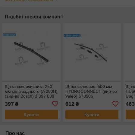
Подібні товари компанії
Щітка склоочисника 250
Щітка склоочис. 500 мм
Щітк
мм скла заднього (A 250H)
HYDROCONNECT (вир-во
HU5
(вир-во Bosch) 3 397 008
Valeo) 578506
Upgr
056
Vale
397
612
463
₴
₴
Купити
Купити
Про нас