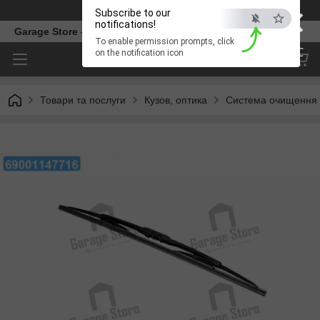
×
Телефон
Subscribe to our
notifications!
Garage Store – інтернет магазин автозапчастин.
To enable permission prompts, click
ESC
on the notification icon
Товари та послуги
Кузов, оптика
Система очищення 