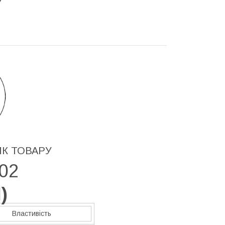
У
ИК ТОВАРУ
02
H
)
Властивість