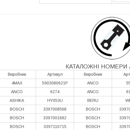
КАТАЛОЖНІ НОМЕРИ 
Виробник
Артикул
Виробник
Арт
4MAX
5903080621P
ANCO
5
ANCO
6274
ANCO
6
ASHIKA
HY053U
BERU
W
BOSCH
3397008568
BOSCH
3397
BOSCH
3397001682
BOSCH
3397
BOSCH
3397110715
BOSCH
3397