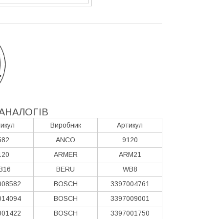
АНАЛОГІВ
икул
Виробник
Артикул
582
ANCO
9120
120
ARMER
ARM21
B16
BERU
WB8
008582
BOSCH
3397004761
014094
BOSCH
3397009001
001422
BOSCH
3397001750