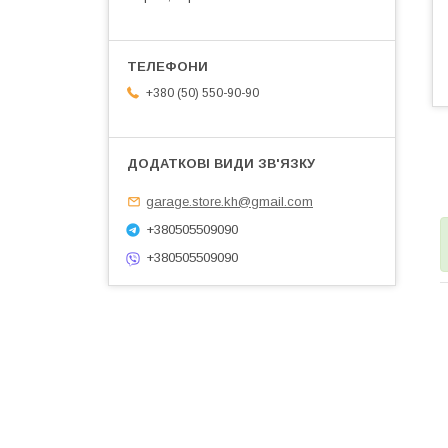
+380 (50) 550-90-90
garage.store.kh@gmail.com
+380505509090
+380505509090