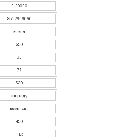
0.20000
8512909090
компл
650
30
77
530
спереду
комплект
450
Так