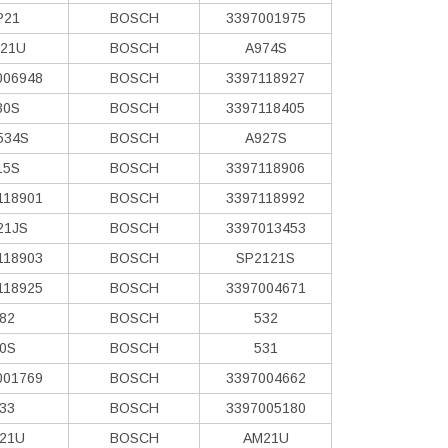
P21
BOSCH
3397001975
21U
BOSCH
A974S
006948
BOSCH
3397118927
30S
BOSCH
3397118405
534S
BOSCH
A927S
15S
BOSCH
3397118906
118901
BOSCH
3397118992
21JS
BOSCH
3397013453
118903
BOSCH
SP2121S
118925
BOSCH
3397004671
82
BOSCH
532
0S
BOSCH
531
001769
BOSCH
3397004662
33
BOSCH
3397005180
21U
BOSCH
AM21U