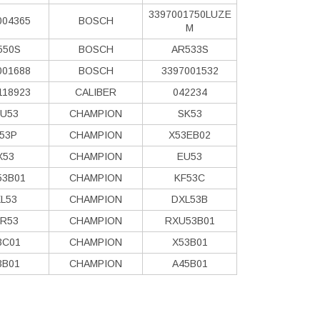
3397001750LUZE
004365
BOSCH
M
550S
BOSCH
AR533S
001688
BOSCH
3397001532
118923
CALIBER
042234
U53
CHAMPION
SK53
53P
CHAMPION
X53EB02
X53
CHAMPION
EU53
53B01
CHAMPION
KF53C
L53
CHAMPION
DXL53B
R53
CHAMPION
RXU53B01
3C01
CHAMPION
X53B01
3B01
CHAMPION
A45B01