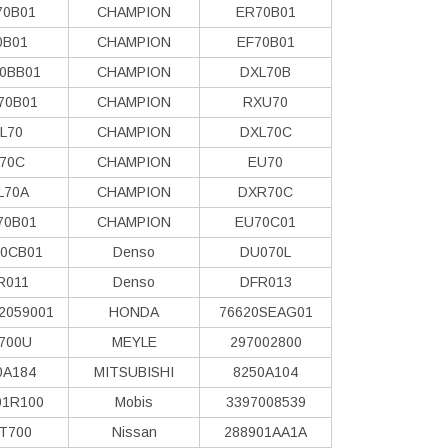
70B01
CHAMPION
ER70B01
0B01
CHAMPION
EF70B01
0BB01
CHAMPION
DXL70B
70B01
CHAMPION
RXU70
L70
CHAMPION
DXL70C
70C
CHAMPION
EU70
L70A
CHAMPION
DXR70C
70B01
CHAMPION
EU70C01
0CB01
Denso
DU070L
R011
Denso
DFR013
2059001
HONDA
76620SEAG01
700U
MEYLE
297002800
0A184
MITSUBISHI
8250A104
01R100
Mobis
3397008539
T700
Nissan
288901AA1A