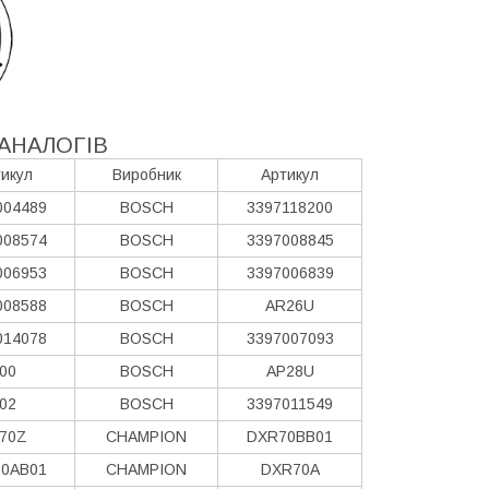
АНАЛОГІВ
икул
Виробник
Артикул
004489
BOSCH
3397118200
008574
BOSCH
3397008845
006953
BOSCH
3397006839
008588
BOSCH
AR26U
014078
BOSCH
3397007093
00
BOSCH
AP28U
02
BOSCH
3397011549
70Z
CHAMPION
DXR70BB01
0AB01
CHAMPION
DXR70A