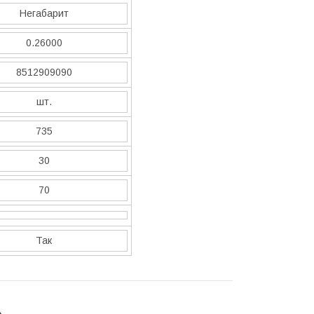
Негабарит
0.26000
8512909090
шт.
735
30
70
Так