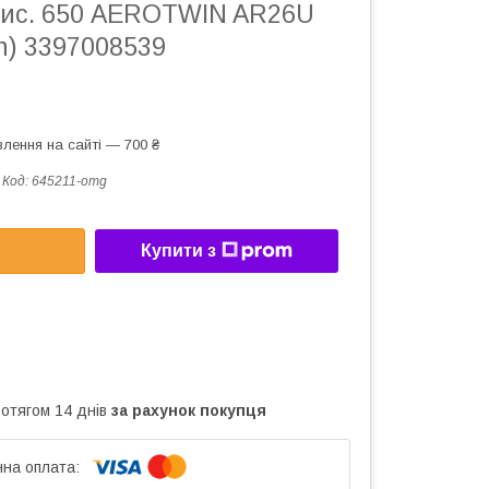
чис. 650 AEROTWIN AR26U
h) 3397008539
лення на сайті — 700 ₴
Код:
645211-omg
Купити з
ротягом 14 днів
за рахунок покупця