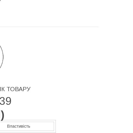
У
ИК ТОВАРУ
39
H
)
Властивість