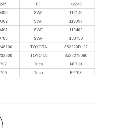
245
PJ
42240
9455
SWF
116140
9382
SWF
119397
9401
SWF
119402
9785
SWF
133700
248100
TOYOTA
852220D122
202300
TOYOTA
8522248080
707
Trico
NF709
700
Trico
EF703