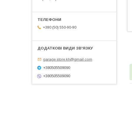
+380 (50) 550-90-90
garage.store.kh@gmail.com
+380505509090
+380505509090