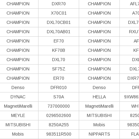
CHAMPION
DXR70
CHAMPION
AFL
CHAMPION
X70C01
CHAMPION
A7
CHAMPION
DXL70CB01
CHAMPION
DXL7
CHAMPION
DXL70AB01
CHAMPION
RXU
CHAMPION
EF70
CHAMPION
AF
CHAMPION
KF70B
CHAMPION
KF
CHAMPION
DXL70
CHAMPION
DX
CHAMPION
SF75Z
CHAMPION
DXL
CHAMPION
ER70
CHAMPION
DXR7
Denso
DFR010
Denso
DF
DYNAC
S70A
HELLA
9XW86
MagnetiMarelli
737000000
MagnetiMarelli
WH
MEYLE
0296502600
MITSUBISHI
825
MITSUBISHI
8250A255
Mobis
9835
Mobis
983511R500
NIPPARTS
FLA