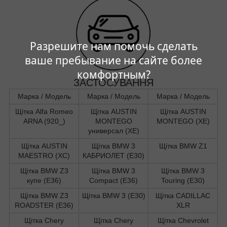
Разрешите нам помочь сделать
ваше пребывание на сайте более
комфортным?
ЗАСТОСУВАННЯ
Марка / Модель
Марка / Модель
Марка / Модель
Щітка Alfa Romeo
Щітка AUSTIN
Щітка AUSTIN
ARNA (920_)
MONTEGO
MONTEGO (XE)
универсал (XE)
Щітка AUSTIN
Щітка BMW 3
Щітка BMW Z1
MAESTRO (XC)
КАБРИОЛЕТ (E30)
Щітка BMW Z3
Щітка BMW 3
Щітка BMW 3
купе (E36)
Compact (E36)
Touring (E30)
Щітка BMW Z3
Щітка BMW 3 (E30)
Щітка CADILLAC
ROADSTER (E36)
XLR
Щітка Chery
Щітка Chery
Щітка Chevrolet