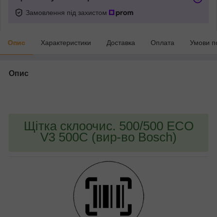
Замовлення під захистом
Опис
Характеристики
Доставка
Оплата
Умови п
Опис
bvd_ggl
Щітка склоочис. 500/500 ECO
V3 500C (вир-во Bosch)