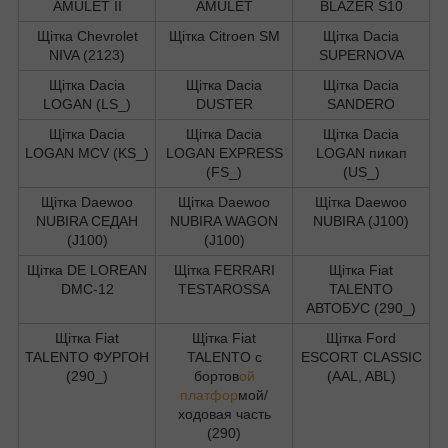
AMULET II
AMULET
BLAZER S10
Щітка Chevrolet
Щітка Citroen SM
Щітка Dacia
NIVA (2123)
SUPERNOVA
Щітка Dacia
Щітка Dacia
Щітка Dacia
LOGAN (LS_)
DUSTER
SANDERO
Щітка Dacia
Щітка Dacia
Щітка Dacia
LOGAN MCV (KS_)
LOGAN EXPRESS
LOGAN пикап
(FS_)
(US_)
Щітка Daewoo
Щітка Daewoo
Щітка Daewoo
NUBIRA СЕДАН
NUBIRA WAGON
NUBIRA (J100)
(J100)
(J100)
Щітка DE LOREAN
Щітка FERRARI
Щітка Fiat
DMC-12
TESTAROSSA
TALENTO
АВТОБУС (290_)
Щітка Fiat
Щітка Fiat
Щітка Ford
TALENTO ФУРГОН
TALENTO c
ESCORT CLASSIC
(290_)
бортов
ой
(AAL, ABL)
платфор
мой/
ходовая часть
(290)