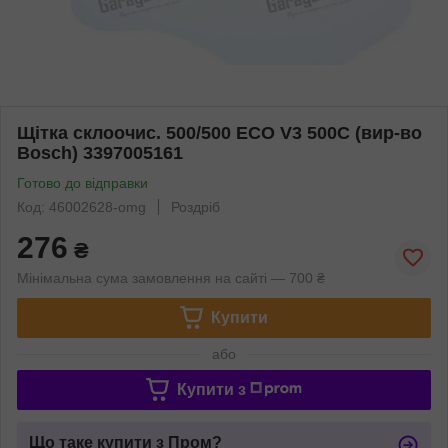
Щітка склоочис. 500/500 ECO V3 500C (вир-во
Bosch) 3397005161
Готово до відправки
Код: 46002628-omg
Роздріб
276
₴
Мінімальна сума замовлення на сайті — 700 ₴
Купити
або
Купити з
Що таке купити з Пром?