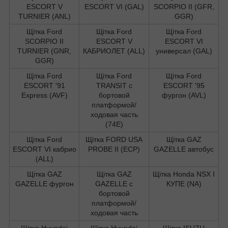
ESCORT V
ESCORT VI (GAL)
SCORPIO II (GFR,
TURNIER (ANL)
GGR)
Щітка Ford
Щітка Ford
Щітка Ford
SCORPIO II
ESCORT V
ESCORT VI
TURNIER (GNR,
КАБРИОЛЕТ (ALL)
универсал (GAL)
GGR)
Щітка Ford
Щітка Ford
Щітка Ford
ESCORT '91
TRANSIT c
ESCORT '95
Express (AVF)
бортовой
фургон (AVL)
платформой/
ходовая часть
(74E)
Щітка Ford
Щітка FORD USA
Щітка GAZ
ESCORT VI кабрио
PROBE II (ECP)
GAZELLE автобус
(ALL)
Щітка GAZ
Щітка GAZ
Щітка Honda NSX I
GAZELLE фургон
GAZELLE c
КУПЕ (NA)
бортовой
платформой/
ходовая часть
Щітка Hyundai
Щітка Hyundai
Щітка ISUZU