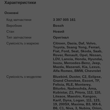
Характеристики
Основні
Код запчастини
3 397 005 161
Виробник
Bosch
Стан
Новий
Тип запчастини
Оригінал
Сумісність з маркою
Citroen, Dacia, Daf, Volvo,
Toyota, Ssang Yong, Ferrari,
Fiat, Ford, Seat, Skoda, Saab,
Rover, Renault, Opel, Nissan,
LDV, Lancia, Honda, Hyundai,
Isuzu, Mercedes-Benz, Jeep,
Mazda, Maserati, Kia, Lexus,
Alfa Romeo, BMW, Chevrolet
Сумісність з моделлю
Bluebird, Duster, C2, Eclipse,
Grand Cherokee, Escort, TF,
Felicia, RLE, Monterey,
Biturbo, Nadeschda, Arna,
Kubistar, Z1, Priora, 112, 110,
Liteace, Maestro, Kangoo,
Karif, Dyna, Logan, 111, 123,
19, 200SX, Maxima, B3, MX-6,
B6, C1, Niva, 3, Nubira, Orion,