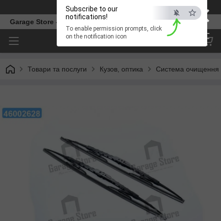
×
Телефон
Subscribe to our
notifications!
Garage Store – інтернет магазин автозапчастин.
To enable permission prompts, click
ESC
on the notification icon
Товари та послуги
Кузов, оптика
Система очищення 