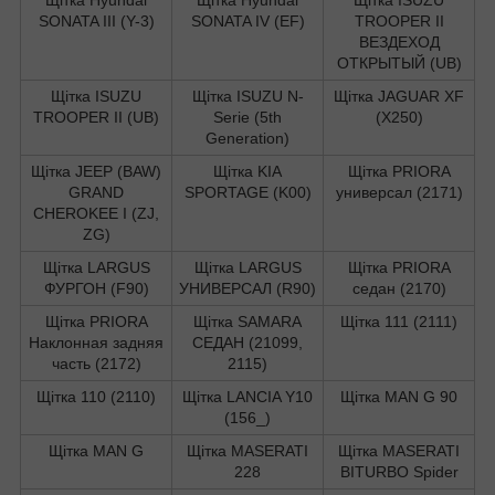
SONATA III (Y-3)
SONATA IV (EF)
TROOPER II
ВЕЗДЕХОД
ОТКРЫТЫЙ (UB)
Щітка ISUZU
Щітка ISUZU N-
Щітка JAGUAR XF
TROOPER II (UB)
Serie (5th
(X250)
Generation)
Щітка JEEP (BAW)
Щітка KIA
Щітка PRIORA
GRAND
SPORTAGE (K00)
универсал (2171)
CHEROKEE I (ZJ,
ZG)
Щітка LARGUS
Щітка LARGUS
Щітка PRIORA
ФУРГОН (F90)
УНИВЕРСАЛ (R90)
седан (2170)
Щітка PRIORA
Щітка SAMARA
Щітка 111 (2111)
Наклонная задняя
СЕДАН (21099,
часть (2172)
2115)
Щітка 110 (2110)
Щітка LANCIA Y10
Щітка MAN G 90
(156_)
Щітка MAN G
Щітка MASERATI
Щітка MASERATI
228
BITURBO Spider