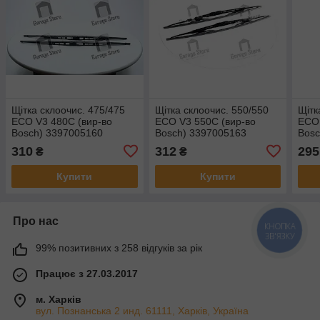
Щітка склоочис. 475/475
Щітка склоочис. 550/550
Щітк
ECO V3 480C (вир-во
ECO V3 550C (вир-во
ECO 
Bosch) 3397005160
Bosch) 3397005163
Bosc
310
312
295
₴
₴
Купити
Купити
Про нас
КНОПКА
ЗВ'ЯЗКУ
99% позитивних з 258 відгуків за рік
Працює з 27.03.2017
м. Харків
вул. Познанська 2 инд. 61111, Харків, Україна