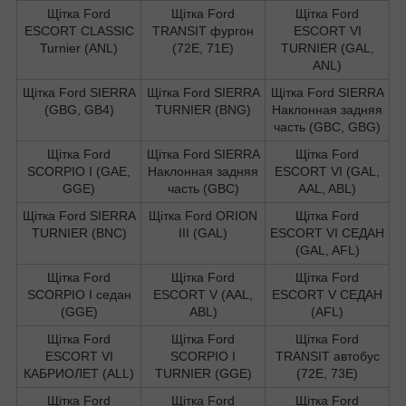
Щітка Ford
Щітка Ford
Щітка Ford
ESCORT CLASSIC
TRANSIT фургон
ESCORT VI
Turnier (ANL)
(72E, 71E)
TURNIER (GAL,
ANL)
Щітка Ford SIERRA
Щітка Ford SIERRA
Щітка Ford SIERRA
(GBG, GB4)
TURNIER (BNG)
Наклонная задняя
часть (GBC, GBG)
Щітка Ford
Щітка Ford SIERRA
Щітка Ford
SCORPIO I (GAE,
Наклонная задняя
ESCORT VI (GAL,
GGE)
часть (GBC)
AAL, ABL)
Щітка Ford SIERRA
Щітка Ford ORION
Щітка Ford
TURNIER (BNC)
III (GAL)
ESCORT VI СЕДАН
(GAL, AFL)
Щітка Ford
Щітка Ford
Щітка Ford
SCORPIO I седан
ESCORT V (AAL,
ESCORT V СЕДАН
(GGE)
ABL)
(AFL)
Щітка Ford
Щітка Ford
Щітка Ford
ESCORT VI
SCORPIO I
TRANSIT автобус
КАБРИОЛЕТ (ALL)
TURNIER (GGE)
(72E, 73E)
Щітка Ford
Щітка Ford
Щітка Ford