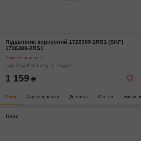
Підшипник корпусний 1726309 2RS1 (SKF)
1726309-2RS1
Немає в наявності
Код: 871295463-omg
Роздріб
1 159
₴
Опис
Характеристики
Доставка
Оплата
Умови п
Опис
bvd_ggl