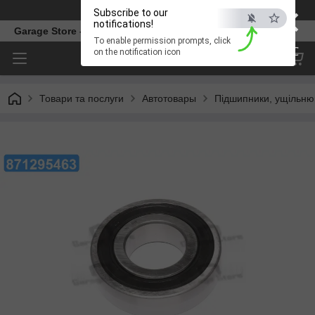
×
Телефон
Subscribe to our
notifications!
Garage Store – інтернет магазин автозапчастин.
To enable permission prompts, click
ESC
on the notification icon
Товари та послуги
Автотовары
Підшипники, ущільню