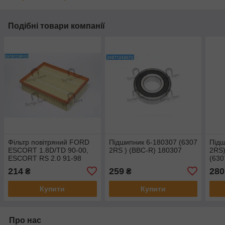
Подібні товари компанії
Фільтр повітряний FORD
Підшипник 6-180307 (6307
Підш
ESCORT 1.8D/TD 90-00,
2RS ) (BBC-R) 180307
2RS)
ESCORT RS 2.0 91-98
(630
(вир-во ALPHA FILTER)
214
259
280
₴
₴
AF1684
Купити
Купити
Про нас