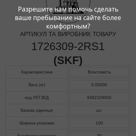
Разрешите нам помочь сделать
ваше пребывание на сайте более
комфортным?
АРТИКУЛ ТА ВИРОБНИК ТОВАРУ
1726309-2RS1
(
SKF
)
Характеристика
Властивість
Вага (кг)
0.05600
код УКТЗЕД
8482109000
Базова одиниця
шт.
Ширина упаковки
100
Аналогота упаковки
30