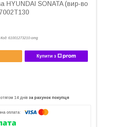
ва HYUNDAI SONATA (вир-во
7002T130
Код:
61001273210-omg
Купити з
ротягом 14 днів
за рахунок покупця