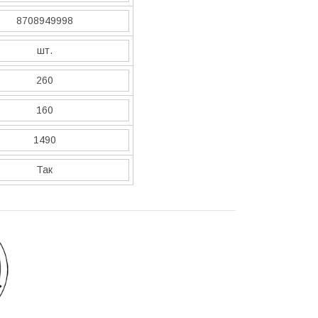
8708949998
шт.
260
160
1490
Так