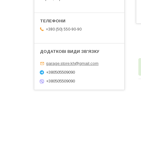
+380 (50) 550-90-90
garage.store.kh@gmail.com
+380505509090
+380505509090