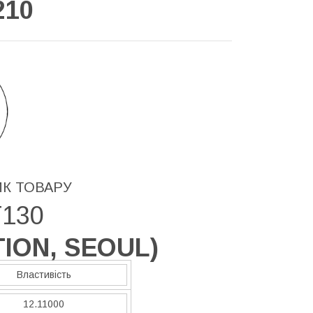
210
ИК ТОВАРУ
T130
ION, SEOUL
)
Властивість
12.11000