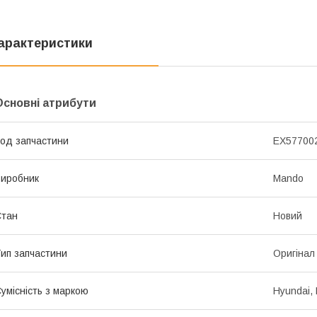
арактеристики
Основні атрибути
од запчастини
EX57700
иробник
Mando
Стан
Новий
ип запчастини
Оригінал
умісність з маркою
Hyundai, 