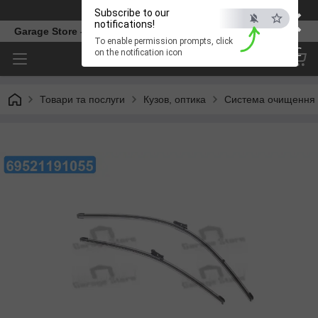
×
Телефон
Subscribe to our
notifications!
Garage Store – інтернет магазин автозапчастин.
To enable permission prompts, click
ESC
on the notification icon
Товари та послуги
Кузов, оптика
Система очищення 