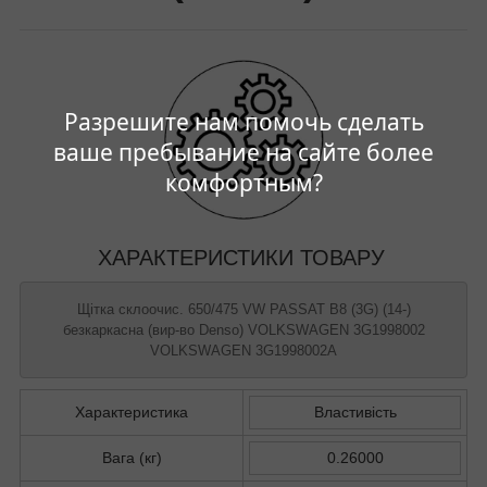
Разрешите нам помочь сделать
ваше пребывание на сайте более
комфортным?
ХАРАКТЕРИСТИКИ ТОВАРУ
Щітка склоочис. 650/475 VW PASSAT B8 (3G) (14-)
безкаркасна (вир-во Denso) VOLKSWAGEN 3G1998002
VOLKSWAGEN 3G1998002A
Характеристика
Властивість
Вага (кг)
0.26000