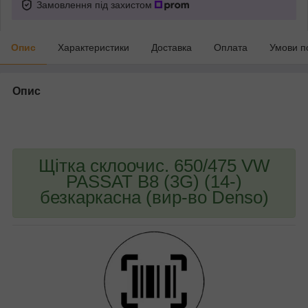
Замовлення під захистом
Опис
Характеристики
Доставка
Оплата
Умови п
Опис
bvd_ggl
Щітка склоочис. 650/475 VW
PASSAT B8 (3G) (14-)
безкаркасна (вир-во Denso)