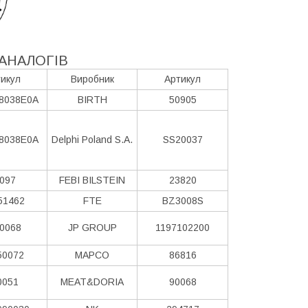
АНАЛОГІВ
икул
Виробник
Артикул
8038E0A
BIRTH
50905
8038E0A
Delphi Poland S.А.
SS20037
097
FEBI BILSTEIN
23820
51462
FTE
BZ3008S
0068
JP GROUP
1197102200
50072
MAPCO
86816
0051
MEAT&DORIA
90068