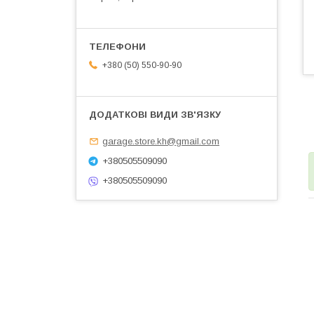
+380 (50) 550-90-90
garage.store.kh@gmail.com
+380505509090
+380505509090