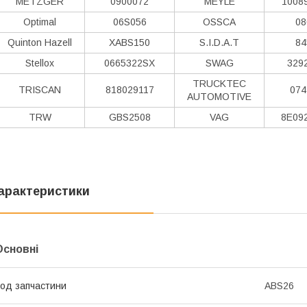
METZGER
0900072
MEYLE
1008
Optimal
06S056
OSSCA
08
Quinton Hazell
XABS150
S.I.D.A.T
84
Stellox
0665322SX
SWAG
329
TRUCKTEC
TRISCAN
818029117
074
AUTOMOTIVE
TRW
GBS2508
VAG
8E09
арактеристики
Основні
од запчастини
ABS26