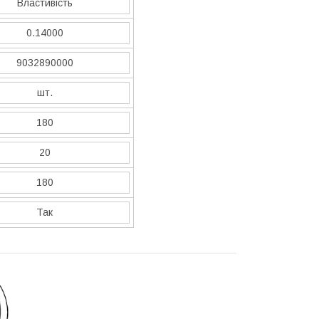
Властивість
0.14000
9032890000
шт.
180
20
180
Так