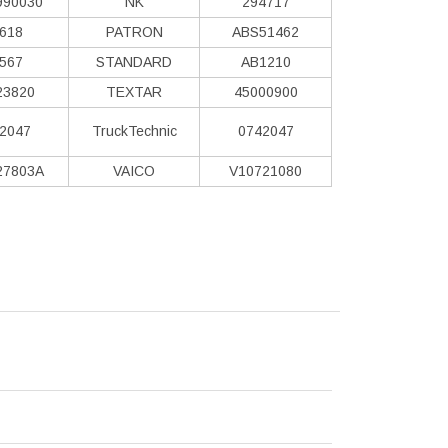
990030
NK
294717
618
PATRON
ABS51462
567
STANDARD
AB1210
23820
TEXTAR
45000900
2047
TruckTechnic
0742047
27803A
VAICO
V10721080