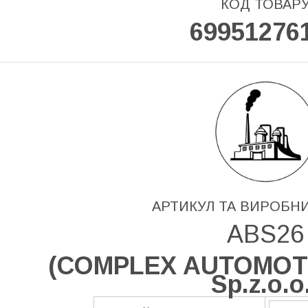
КОД ТОВАР
69951276
АРТИКУЛ ТА ВИРОБН
ABS26
(
COMPLEX AUTOMOT
Sp.z.o.o