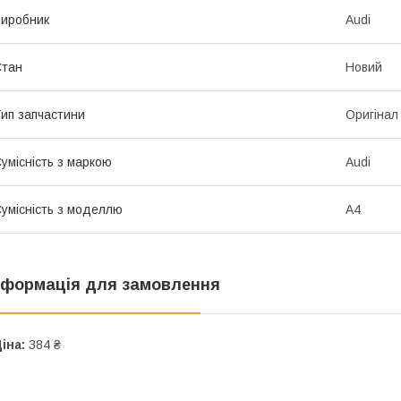
иробник
Audi
Стан
Новий
ип запчастини
Оригінал
умісність з маркою
Audi
умісність з моделлю
A4
нформація для замовлення
іна:
384 ₴