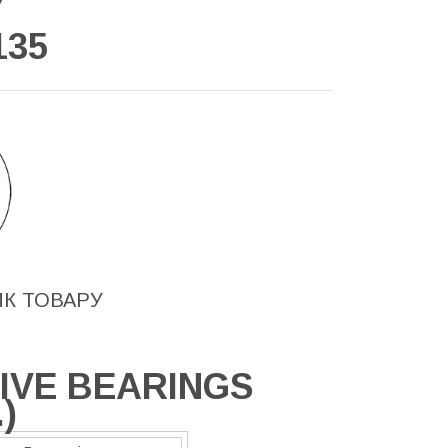
У
135
ИК ТОВАРУ
IVE BEARINGS
.
)