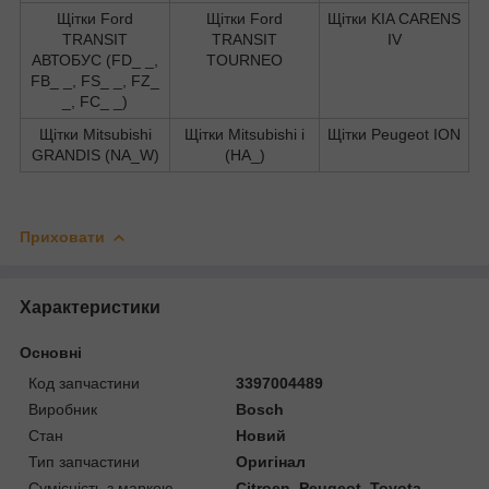
Щітки Ford
Щітки Ford
Щітки KIA CARENS
TRANSIT
TRANSIT
IV
АВТОБУС (FD_ _,
TOURNEO
FB_ _, FS_ _, FZ_
_, FC_ _)
Щітки Mitsubishi
Щітки Mitsubishi i
Щітки Peugeot ION
GRANDIS (NA_W)
(HA_)
Приховати
Характеристики
Основні
Код запчастини
3397004489
Виробник
Bosch
Стан
Новий
Тип запчастини
Оригінал
Сумісність з маркою
Citroen, Peugeot, Toyota,