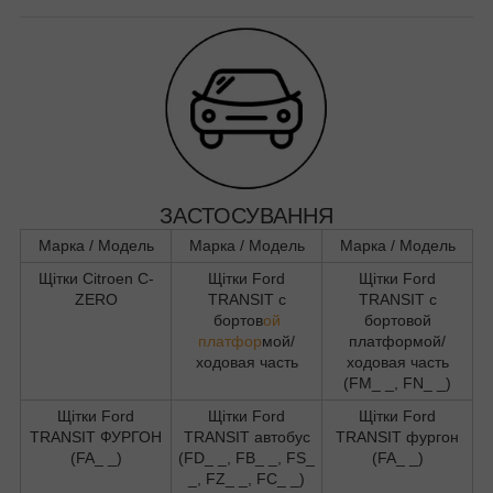
ЗАСТОСУВАННЯ
Марка / Модель
Марка / Модель
Марка / Модель
Щітки Citroen C-
Щітки Ford
Щітки Ford
ZERO
TRANSIT c
TRANSIT c
бортов
ой
бортовой
платфор
мой/
платформой/
ходовая часть
ходовая часть
(FM_ _, FN_ _)
Щітки Ford
Щітки Ford
Щітки Ford
TRANSIT ФУРГОН
TRANSIT автобус
TRANSIT фургон
(FA_ _)
(FD_ _, FB_ _, FS_
(FA_ _)
_, FZ_ _, FC_ _)