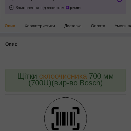
Замовлення під захистом
Опис
Характеристики
Доставка
Оплата
Умови п
Опис
bvd_ggl
Щітки
склоочисника
700 мм
(700U)(вир-во Bosch)