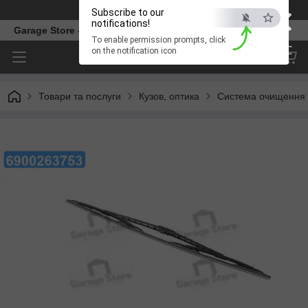
×
Телефон
Subscribe to our
notifications!
Garage Store – інтернет магазин автозапчастин.
To enable permission prompts, click
ESC
on the notification icon
Товари та послуги
Кузов, оптика
Система очищення 