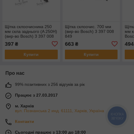
Щітка склоочисника 250
Щітка склоочис. 700 мм
Щітк
мм скла заднього (A 250H)
(вир-во Bosch) 3 397 008
мм к
(вир-во Bosch) 3 397 008
849
Bosc
056
397
663
494
₴
₴
Купити
Купити
Про нас
99% позитивних з 256 відгуків за рік
Працює з 27.03.2017
м. Харків
вул. Познанська 2 инд. 61111, Харків, Україна
КНОПКА
ЗВ'ЯЗКУ
Контакти
Сьогодні працює з 13:00 до 18:00