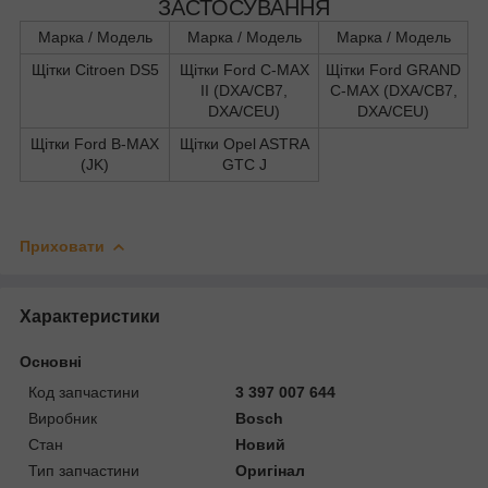
ЗАСТОСУВАННЯ
Марка / Модель
Марка / Модель
Марка / Модель
Щітки Citroen DS5
Щітки Ford C-MAX
Щітки Ford GRAND
II (DXA/CB7,
C-MAX (DXA/CB7,
DXA/CEU)
DXA/CEU)
Щітки Ford B-MAX
Щітки Opel ASTRA
(JK)
GTC J
Приховати
Характеристики
Основні
Код запчастини
3 397 007 644
Виробник
Bosch
Стан
Новий
Тип запчастини
Оригінал