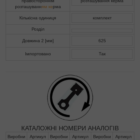
правостороннім
розташування керма
розташуванн
ям ке
рма
Кількісна одиниця
комплект
Розділ
Довжина 2 [мм]
625
Імпортовано
Так
КАТАЛОЖНІ НОМЕРИ АНАЛОГІВ
Виробни
Артикул
Виробни
Артикул
Виробни
Артикул