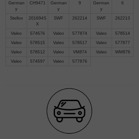
German
CH9471
German
9
German
6
y
y
y
Stellox
201694S
SWF
262214
SWF
262213
X
Valeo
574676
Valeo
577874
Valeo
578514
Valeo
578515
Valeo
578517
Valeo
577877
Valeo
578512
Valeo
VM874
Valeo
WM876
Valeo
574597
Valeo
577876