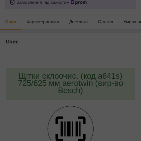
Замовлення під захистом
Опис
Характеристики
Доставка
Оплата
Умови п
Опис
bvd_ggl
Щітки склоочис. (код a641s)
725/625 мм aerotwin (вир-во
Bosch)