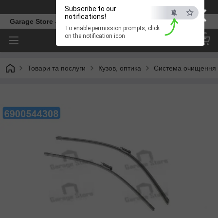
×
Телефон
Subscribe to our
notifications!
Garage Store – інтернет магазин автозапчастин.
To enable permission prompts, click
ESC
on the notification icon
Товари та послуги
Кузов, оптика
Система очищення 