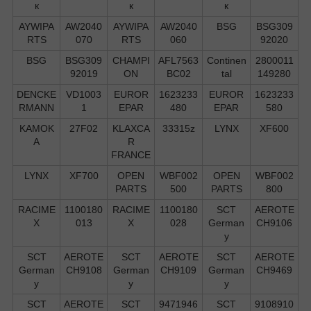
к
к
к
AYWIPA
AW2040
AYWIPA
AW2040
BSG
BSG309
RTS
070
RTS
060
92020
BSG
BSG309
CHAMPI
AFL7563
Continen
2800011
92019
ON
BC02
tal
149280
DENCKE
VD1003
EUROR
1623233
EUROR
1623233
RMANN
1
EPAR
480
EPAR
580
KAMOK
27F02
KLAXCA
33315z
LYNX
XF600
A
R
FRANCE
LYNX
XF700
OPEN
WBF002
OPEN
WBF002
PARTS
500
PARTS
800
RACIME
1100180
RACIME
1100180
SCT
AEROTE
X
013
X
028
German
CH9106
y
SCT
AEROTE
SCT
AEROTE
SCT
AEROTE
German
CH9108
German
CH9109
German
CH9469
y
y
y
SCT
AEROTE
SCT
9471946
SCT
9108910