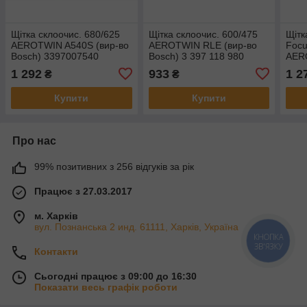
Щітка склоочис. 680/625
Щітка склоочис. 600/475
Щітк
AEROTWIN A540S (вир-во
AEROTWIN RLE (вир-во
Focu
Bosch) 3397007540
Bosch) 3 397 118 980
AER
Bosc
1 292
933
1 2
₴
₴
Купити
Купити
Про нас
99% позитивних з 256 відгуків за рік
Працює з 27.03.2017
м. Харків
вул. Познанська 2 инд. 61111, Харків, Україна
КНОПКА
ЗВ'ЯЗКУ
Контакти
Сьогодні працює з 09:00 до 16:30
Показати весь графік роботи