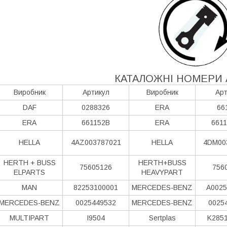
КАТАЛОЖНІ НОМЕРИ 
Виробник
Артикул
Виробник
Арт
DAF
0288326
ERA
66
ERA
661152B
ERA
661
HELLA
4AZ003787021
HELLA
4DM00
HERTH + BUSS
HERTH+BUSS
75605126
756
ELPARTS
HEAVYPART
MAN
82253100001
MERCEDES-BENZ
A0025
MERCEDES-BENZ
0025449532
MERCEDES-BENZ
0025
MULTIPART
I9504
Sertplas
K285