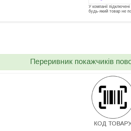
У компанії підключені
будь-який товар не п
bvd_ggl
Переривник покажчиків пово
КОД ТОВАР