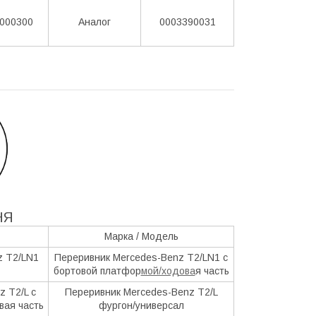
000300
Аналог
0003390031
НЯ
Марка / Модель
z T2/LN1
Переривник Mercedes-Benz T2/LN1 c
бортовой платфор
мой/ходова
я часть
 T2/L c
Переривник Mercedes-Benz T2/L
вая часть
фургон/универсал