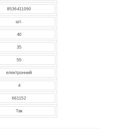
8536411090
шт.
40
35
55
електронний
4
661152
Так