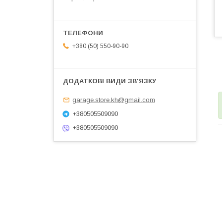
+380 (50) 550-90-90
garage.store.kh@gmail.com
+380505509090
+380505509090