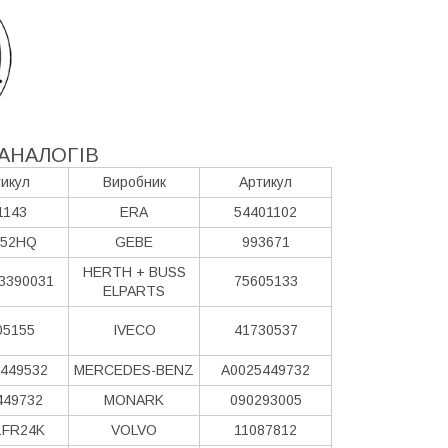
АНАЛОГІВ
икул
Виробник
Артикул
1143
ERA
54401102
152HQ
GEBE
993671
HERTH + BUSS
3390031
75605133
ELPARTS
05155
IVECO
41730537
449532
MERCEDES-BENZ
A0025449732
449732
MONARK
090293005
1FR24K
VOLVO
11087812