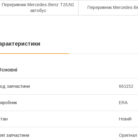
Переривник Mercedes-Benz T2/LN1
Переривник Mercedes-B
автобус
арактеристики
Основні
од запчастини
661152
иробник
ERA
Стан
Новий
ип запчастини
Оригінал