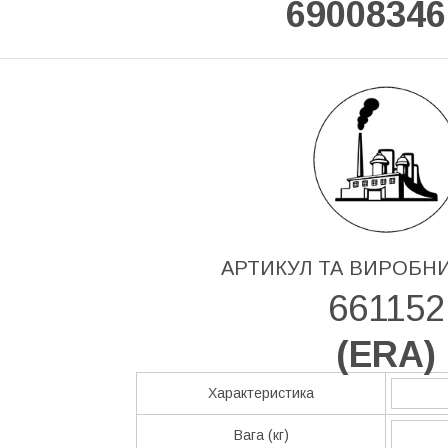
69008346
АРТИКУЛ ТА ВИРОБН
661152
(
ERA
)
Характеристика
Вага (кг)