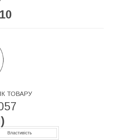
У
10
ИК ТОВАРУ
057
H
)
Властивість