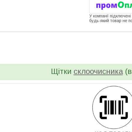
У компанії підключені
будь-який товар не п
bvd_ggl
Щітки
склоочисника
(в