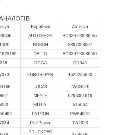
АНАЛОГІВ
икул
Виробник
Артикул
R6400
AUTOMEGA
BO339700080057
16RF
BOSCH
3397008057
1523180
DELLO
BO339700080057
316
DOGA
OR040
7070
EUROREPAR
1623235680
R16F
LUCAS
LWCR070
0607
MEYLE
0294001616
5063
MI.R.A.
515064
50400
PATRON
PWB400R
7034
ProfiPower
1W2023
TRUCKTEC
9519
0758030