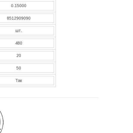
0.15000
8512909090
шт.
480
20
50
Так