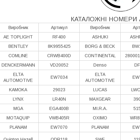
КАТАЛОЖНІ НОМЕРИ 
Виробник
Артикул
Виробник
Арт
AE TOPLIGHT
RF400
ASHUKI
ASH
BENTLEY
8K9955425
BORG & BECK
BW
COMLINE
CRWB400D
CONTINENTAL
280001
DENCKERMANN
VD20052
Denso
DF
ELTA
ELTA
EW7034
EW
AUTOMOTIVE
AUTOMOTIVE
KAMOKA
29023
LUCAS
LWC
LYNX
LR40N
MAXGEAR
39
MGA
EGA400B
MI.R.A.
51
MOTAQUIP
VWB405R
OXIMO
WR8
PLANAM
EW7070
PLANAM
EW
Quinton Hazell
QDR118
SWF
11