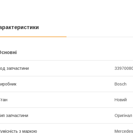
арактеристики
Основні
од запчастини
3397008
иробник
Bosch
Стан
Новий
ип запчастини
Оригінал
умісність з маркою
Mercedes-