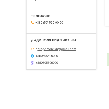
+380 (50) 550-90-90
garage.store.kh@gmail.com
+380505509090
+380505509090