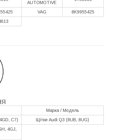
AUTOMOTIVE
55425
VAG
8K9955425
4613
НЯ
Марка / Модель
 4GD, C7)
Щітки Audi Q3 (8UB, 8UG)
GH, 4GJ,