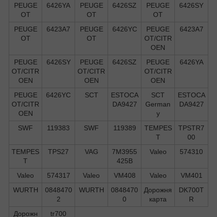
PEUGE
6426YA
PEUGE
6426SZ
PEUGE
6426SY
OT
OT
OT
PEUGE
6423A7
PEUGE
6426YC
PEUGE
6423A7
OT
OT
OT/CITR
OEN
PEUGE
6426SY
PEUGE
6426SZ
PEUGE
6426YA
OT/CITR
OT/CITR
OT/CITR
OEN
OEN
OEN
PEUGE
6426YC
SCT
ESTOCA
SCT
ESTOCA
OT/CITR
DA9427
German
DA9427
OEN
y
SWF
119383
SWF
119389
TEMPES
TPSTR7
T
00
TEMPES
TPS27
VAG
7M3955
Valeo
574310
T
425B
Valeo
574317
Valeo
VM408
Valeo
VM401
WURTH
0848470
WURTH
0848470
Дорожня
DK700T
2
0
карта
R
Дорожн
tr700