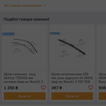
Всі умови повернення
Подібні товари компанії
Щітки склоочис. (код
Щітка склоочисника 250
Щітк
a641s) 725/625 мм
мм скла заднього (A 250H)
AER
aerotwin (вир-во Bosch) 3
(вир-во Bosch) 3 397 008
Bosc
397 007 644
056
1 250
397
936
₴
₴
Купити
Купити