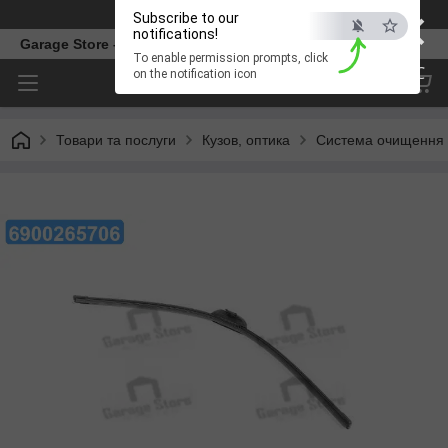
×
Телефон
Subscribe to our
notifications!
Garage Store – інтернет магазин автозапчастин.
To enable permission prompts, click
ESC
on the notification icon
Товари та послуги
Кузов, оптика
Система очищення 