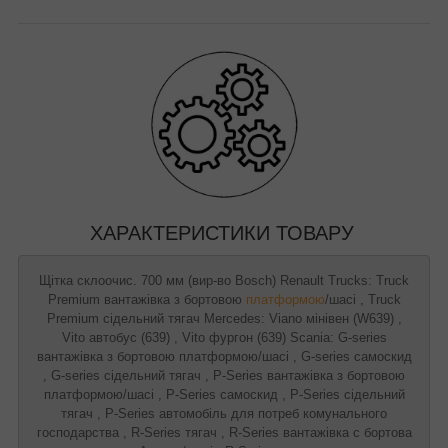
ХАРАКТЕРИСТИКИ ТОВАРУ
Щітка склоочис. 700 мм (вир-во Bosch) Renault Trucks: Truck
Premium вантажівка з бортовою
платформою
/шасі , Truck
Premium сідельний тягач Mercedes: Viano мінівен (W639) ,
Vito автобус (639) , Vito фургон (639) Scania: G-series
вантажівка з бортовою платформою/шасі , G-series самоскид
, G-series сідельний тягач , P-Series вантажівка з бортовою
платформою/шасі , P-Series самоскид , P-Series сідельний
тягач , P-Series автомобіль для потреб комунального
господарства , R-Series тягач , R-Series вантажівка c бортова