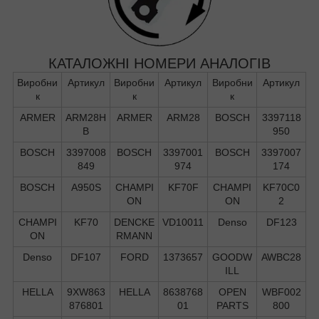
КАТАЛОЖНІ НОМЕРИ АНАЛОГІВ
Виробни
Артикул
Виробни
Артикул
Виробни
Артикул
к
к
к
ARMER
ARM28H
ARMER
ARM28
BOSCH
3397118
B
950
BOSCH
3397008
BOSCH
3397001
BOSCH
3397007
849
974
174
BOSCH
A950S
CHAMPI
KF70F
CHAMPI
KF70C0
ON
ON
2
CHAMPI
KF70
DENCKE
VD10011
Denso
DF123
ON
RMANN
Denso
DF107
FORD
1373657
GOODW
AWBC28
ILL
HELLA
9XW863
HELLA
8638768
OPEN
WBF002
876801
01
PARTS
800