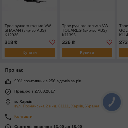
Трос ручного гальма VW
Трос ручного гальма VW
Трос
SHARAN (вир-во ABS)
TOUAREG (вир-во ABS)
GOLF
K12936
K11396
K11
318
336
273
₴
₴
Купити
Купити
Про нас
99% позитивних з 256 відгуків за рік
Працює з 27.03.2017
м. Харків
КНОПКА
ЗВ'ЯЗКУ
вул. Познанська 2 инд. 61111, Харків, Україна
Контакти
Сьогодні працює з 13:00 до 18:00