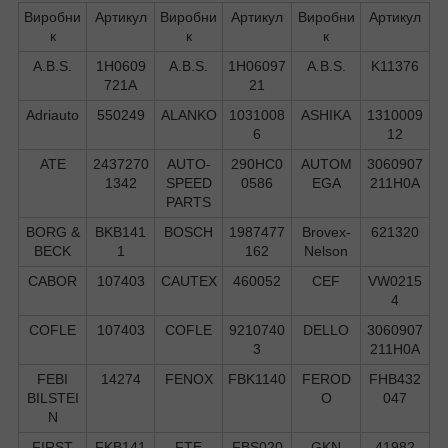
Виробни
Артикул
Виробни
Артикул
Виробни
Артикул
к
к
к
A.B.S.
1H0609
A.B.S.
1H06097
A.B.S.
K11376
721A
21
Adriauto
550249
ALANKO
1031008
ASHIKA
1310009
6
12
ATE
2437270
AUTO-
290HC0
AUTOM
3060907
1342
SPEED
0586
EGA
211H0A
PARTS
BORG &
BKB141
BOSCH
1987477
Brovex-
621320
BECK
1
162
Nelson
CABOR
107403
CAUTEX
460052
CEF
VW0215
4
COFLE
107403
COFLE
9210740
DELLO
3060907
3
211H0A
FEBI
14274
FENOX
FBK1140
FEROD
FHB432
BILSTEI
O
047
N
FIRST
FKB141
FTE
FBS020
GKN
41982