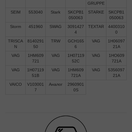
GRUPPE
SEIM
553040
Stark
SKCPB1
STARKE
SKCPB1
050063
050063
Storm
451960
SWAG
3091427
TEXTAR
4400310
4
0
TRISCA
8140291
TRW
GCH165
VAG
1H06097
N
50
6
21A
VAG
1HM609
VAG
1H07119
VAG
1HO609
721
52C
721A
VAG
1H07119
VAG
1HM609
VAG
5356097
51B
721A
21A
VAICO
V103001
Аналог
2960901
7
0S