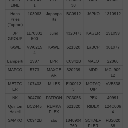
LINE
1
38
Hans
103063
Japanpa
BC0912
JAPKO
1310912
Pries
rts
(Topran)
JP
1170301
Jurid
432047J
KAGER
191099
GROUP
500
KAWE
VW0215
KAWE
621320
LaBCP
301977
4
Lamperti
1997
LPR
C0942B
MALO
22866
MAPCO
5773
MAXGE
320239
MDR
MCL909
AR
12
METZG
107403
MILES
EI00012
MOTAQ
VVB538
ER
3
UIP
NK
904760
PATRON
PC3056
PEX
40991
Quinton
BC2445
REMKA
621320
RIDEX
124C006
Hazell
FLEX
4
SAMKO
C0942B
sbs
1840904
SCHAEF
FBS020
760
FLER
38