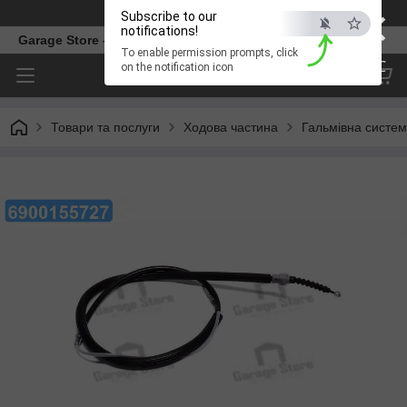
×
Телефон
Subscribe to our
notifications!
Garage Store – інтернет магазин автозапчастин.
To enable permission prompts, click
ESC
on the notification icon
Товари та послуги
Ходова частина
Гальмівна систе