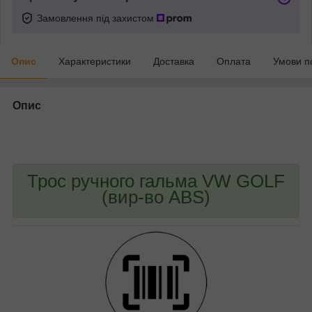
Замовлення під захистом
Опис
Характеристики
Доставка
Оплата
Умови п
Опис
bvd_ggl
Трос ручного гальма VW GOLF
(вир-во ABS)