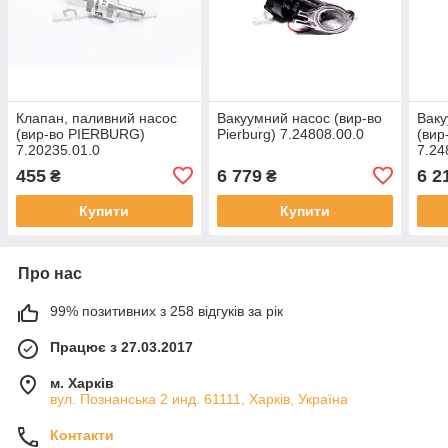
Клапан, паливний насос
Вакуумний насос (вир-во
Ваку
(вир-во PIERBURG)
Pierburg) 7.24808.00.0
(вир
7.20235.01.0
7.24
455
6 779
6 2
₴
₴
Купити
Купити
Про нас
99% позитивних з 258 відгуків за рік
Працює з 27.03.2017
м. Харків
вул. Познанська 2 инд. 61111, Харків, Україна
Контакти