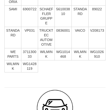
ORIA
SAMI
6900722
SCHAEF
5610038
STANDA
89022
FLER
10
RD
GRUPP
E
STANDA
VP031
TRUCKT
0836001
VAICO
V208173
RD
EC
AUTOM
OTIVE
WE
3711300
WILMIN
WG1014
WILMIN
WG1026
PARTS
33
K
468
K
910
WILMIN
WG1428
K
119