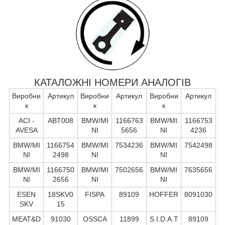
КАТАЛОЖНІ НОМЕРИ АНАЛОГІВ
Виробни
Артикул
Виробни
Артикул
Виробни
Артикул
к
к
к
ACI -
ABT008
BMW/MI
1166763
BMW/MI
1166753
AVESA
NI
5656
NI
4236
BMW/MI
1166754
BMW/MI
7534236
BMW/MI
7542498
NI
2498
NI
NI
BMW/MI
1166750
BMW/MI
7502656
BMW/MI
7635656
NI
2656
NI
NI
ESEN
18SKV0
FISPA
89109
HOFFER
8091030
SKV
15
MEAT&D
91030
OSSCA
11899
S.I.D.A.T
89109