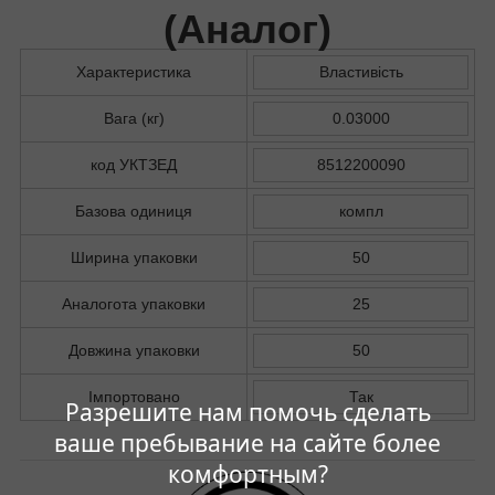
(
Аналог
)
Характеристика
Властивість
Вага (кг)
0.03000
код УКТЗЕД
8512200090
Базова одиниця
компл
Ширина упаковки
50
Аналогота упаковки
25
Довжина упаковки
50
Імпортовано
Так
Разрешите нам помочь сделать
ваше пребывание на сайте более
комфортным?