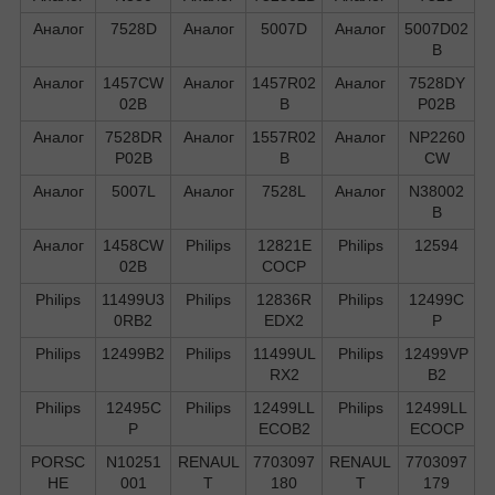
Аналог
7528D
Аналог
5007D
Аналог
5007D02
B
Аналог
1457CW
Аналог
1457R02
Аналог
7528DY
02B
B
P02B
Аналог
7528DR
Аналог
1557R02
Аналог
NP2260
P02B
B
CW
Аналог
5007L
Аналог
7528L
Аналог
N38002
B
Аналог
1458CW
Philips
12821E
Philips
12594
02B
COCP
Philips
11499U3
Philips
12836R
Philips
12499C
0RB2
EDX2
P
Philips
12499B2
Philips
11499UL
Philips
12499VP
RX2
B2
Philips
12495C
Philips
12499LL
Philips
12499LL
P
ECOB2
ECOCP
PORSC
N10251
RENAUL
7703097
RENAUL
7703097
HE
001
T
180
T
179