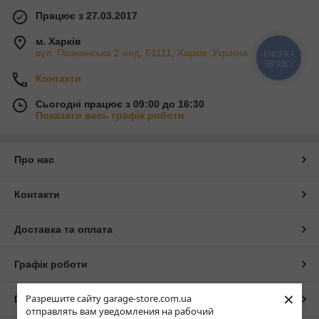
Працює з 27.03.2017
м. Харків
вул. Познанська 2 инд. 61111, Харків, Україна
КНОПКА
ЗВ'ЯЗКУ
Контакти
Сьогодні працює з 09:00 до 16:30
Показати весь графік роботи
Про нас
Контакти
Доставка та оплата
Графік роботи
×
Разрешите сайту garage-store.com.ua
Повна версія сайту
отправлять вам уведомления на рабочий