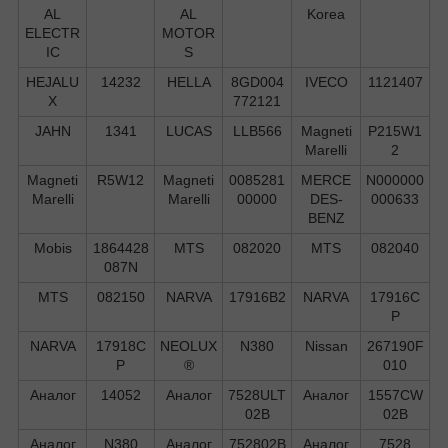
AL
AL
Korea
ELECTR
MOTOR
IC
S
HEJALU
14232
HELLA
8GD004
IVECO
1121407
X
772121
JAHN
1341
LUCAS
LLB566
Magneti
P215W1
Marelli
2
Magneti
R5W12
Magneti
0085281
MERCE
N000000
Marelli
Marelli
00000
DES-
000633
BENZ
Mobis
1864428
MTS
082020
MTS
082040
087N
MTS
082150
NARVA
17916B2
NARVA
17916C
P
NARVA
17918C
NEOLUX
N380
Nissan
267190F
P
®
010
Аналог
14052
Аналог
7528ULT
Аналог
1557CW
02B
02B
Аналог
N380
Аналог
752802B
Аналог
7528