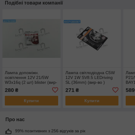
Подібні товари компанії
Лампа допоміжн.
Лампа світлодіодна C5W
Ламп
освітлення 12V 21/5W
12V 1W SV8.5 LEDriving
P21
W3x16q (2 шт) blister (вир-
SL (36mm) (вир-во )
BAY1
во ) 7515-02B
6418DWP-01B
Neo
280
271
589
₴
₴
Купити
Купити
Про нас
99% позитивних з 256 відгуків за рік