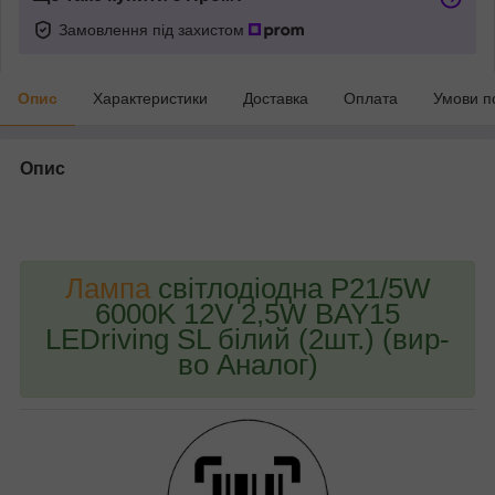
Замовлення під захистом
Опис
Характеристики
Доставка
Оплата
Умови п
Опис
bvd_ggl
Лампа
світлодіодна P21/5W
6000K 12V 2,5W BAY15
LEDriving SL білий (2шт.) (вир-
во Аналог)