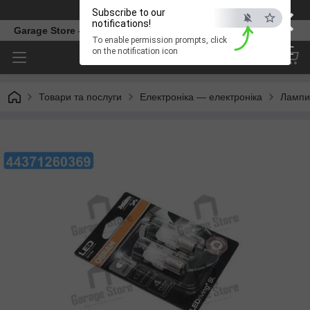
×
Телефон
Subscribe to our
notifications!
Garage Store – інтернет магазин автозапчастин.
To enable permission prompts, click
ESC
on the notification icon
Товари та послуги
Електроніка — електроніка
Лампи