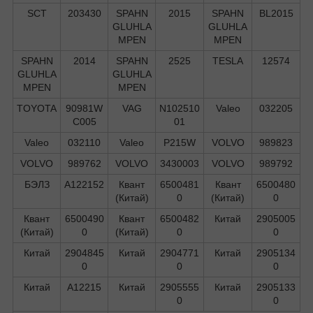
SCT
203430
SPAHN
2015
SPAHN
BL2015
GLUHLA
GLUHLA
MPEN
MPEN
SPAHN
2014
SPAHN
2525
TESLA
12574
GLUHLA
GLUHLA
MPEN
MPEN
TOYOTA
90981W
VAG
N102510
Valeo
032205
C005
01
Valeo
032110
Valeo
P215W
VOLVO
989823
VOLVO
989762
VOLVO
3430003
VOLVO
989792
БЭЛЗ
А122152
Квант
6500481
Квант
6500480
(Китай)
0
(Китай)
0
Квант
6500490
Квант
6500482
Китай
2905005
(Китай)
0
(Китай)
0
0
Китай
2904845
Китай
2904771
Китай
2905134
0
0
0
Китай
А12215
Китай
2905555
Китай
2905133
0
0