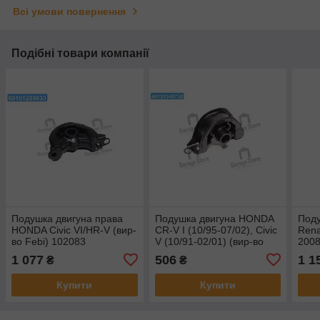
Всі умови повернення
Подібні товари компанії
Подушка двигуна права
Подушка двигуна HONDA
Поду
HONDA Civic VI/HR-V (вир-
CR-V I (10/95-07/02), Civic
Rena
во Febi) 102083
V (10/91-02/01) (вир-во
2008
MEYLE) 31-14 508 0045
1 077
506
1 1
₴
₴
Купити
Купити