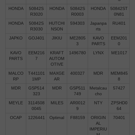
HONDA
50842S
HONDA
50842S
HONDA
50842ST
R3020
R0003
0N81
HONDA
50842S
HUTCHI
594303
Japanpa
RU401
R3030
NSON
rts
JAPKO
GOJ401
JIKIU
ME2805
KAVO
EEM201
3
PARTS
0
KAVO
EEM216
KRAFT
1496780
LYNX
ME1017
PARTS
7
AUTOM
OTIVE
MALCO
T441101
MAXGE
400327
MDR
MEM845
RP
1MP
AR
8
MDR
GSP514
MDR
GSP511
Metalcau
57427
323
749
cho
MEYLE
3114508
MILES
AR0012
NTY
ZPSHD0
0045
9
64
OCAP
1226441
Optimal
F88159
ORIGIN
70401
AL
IMPERIU
M