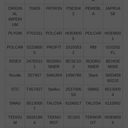
ORIGIN
70405
PATRON
PSE304
PEMEBL
JAPRU4
AL
2
A
58
IMPERI
UM
PLYOM
P701011
POLCAR
HOEM00
POLCAR
HOEM00
5
1
POLCAR
S223800
PROFIT
1015053
RBI
O10292
5
2
FL
RIDEX
247E021
RODRU
BCSC10
RODRU
BCHOE
1
NNER
3
NNER
M005
Ruville
327407
SAKURA
1496780
Stark
SKEM06
60210
STC
T457427
Stellox
2537006
SWAG
8513000
SX
4
SWAG
8513000
TALOSA
6106817
TALOSA
6110892
7
TEDGU
0026196
TEKNO
SC103
TEKNOR
HOEM00
M
4
ROT
OT
5