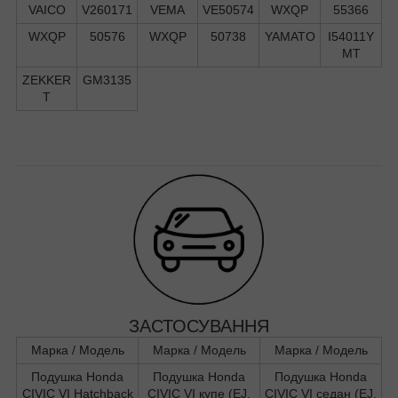
VAICO
V260171
VEMA
VE50574
WXQP
55366
WXQP
50576
WXQP
50738
YAMATO
I54011Y
MT
ZEKKER
GM3135
T
ЗАСТОСУВАННЯ
Марка / Модель
Марка / Модель
Марка / Модель
Подушка Honda
Подушка Honda
Подушка Honda
CIVIC VI Hatchback
CIVIC VI купе (EJ,
CIVIC VI седан (EJ,