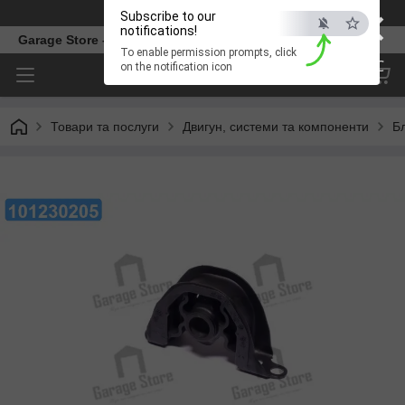
×
Телефон
Subscribe to our
notifications!
Garage Store – інтернет магазин автозапчастин.
To enable permission prompts, click
ESC
on the notification icon
Товари та послуги
Двигун, системи та компоненти
Б