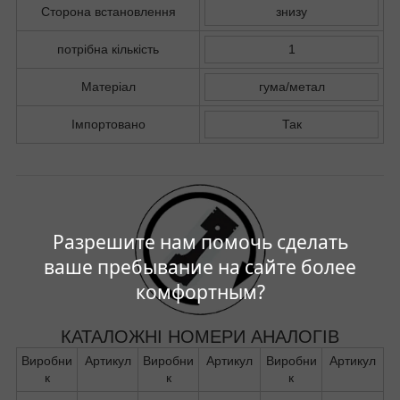
Сторона встановлення
знизу
потрібна кількість
1
Матеріал
гума/метал
Імпортовано
Так
Разрешите нам помочь сделать
ваше пребывание на сайте более
комфортным?
КАТАЛОЖНІ НОМЕРИ АНАЛОГІВ
Виробни
Артикул
Виробни
Артикул
Виробни
Артикул
к
к
к