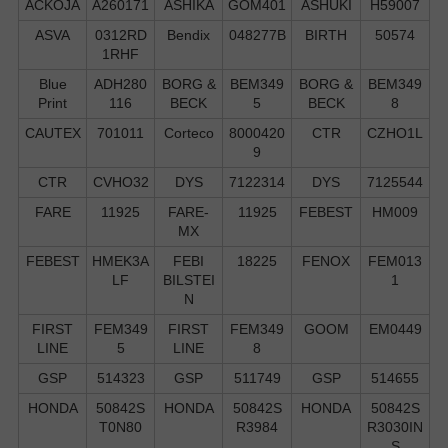
ACKOJA
A260171
ASHIKA
GOM401
ASHUKI
H59007
ASVA
0312RD
Bendix
048277B
BIRTH
50574
1RHF
Blue
ADH280
BORG &
BEM349
BORG &
BEM349
Print
116
BECK
5
BECK
8
CAUTEX
701011
Corteco
8000420
CTR
CZHO1L
9
CTR
CVHO32
DYS
7122314
DYS
7125544
FARE
11925
FARE-
11925
FEBEST
HM009
MX
FEBEST
HMEK3A
FEBI
18225
FENOX
FEM013
LF
BILSTEI
1
N
FIRST
FEM349
FIRST
FEM349
GOOM
EM0449
LINE
5
LINE
8
GSP
514323
GSP
511749
GSP
514655
HONDA
50842S
HONDA
50842S
HONDA
50842S
T0N80
R3984
R3030IN
S