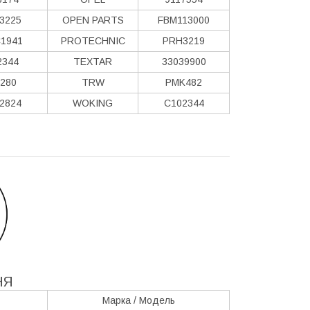
3225
OPEN PARTS
FBM113000
1941
PROTECHNIC
PRH3219
2344
TEXTAR
33039900
280
TRW
PMK482
2824
WOKING
C102344
НЯ
Марка / Модель