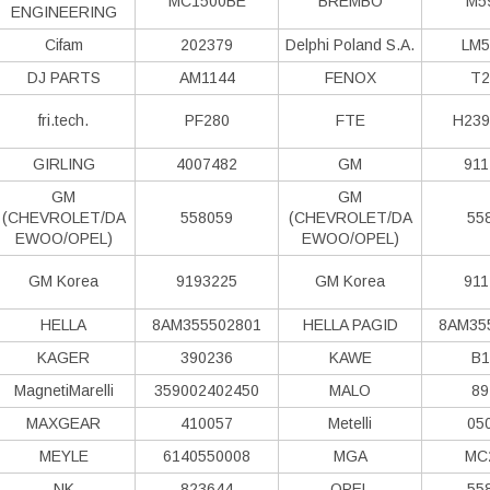
MC1500BE
BREMBO
M5
ENGINEERING
Cifam
202379
Delphi Poland S.А.
LM5
DJ PARTS
AM1144
FENOX
T2
fri.tech.
PF280
FTE
H239
GIRLING
4007482
GM
911
GM
GM
(CHEVROLET/DA
558059
(CHEVROLET/DA
55
EWOO/OPEL)
EWOO/OPEL)
GM Korea
9193225
GM Korea
911
HELLA
8AM355502801
HELLA PAGID
8AM35
KAGER
390236
KAWE
B1
MagnetiMarelli
359002402450
MALO
89
MAXGEAR
410057
Metelli
05
MEYLE
6140550008
MGA
MC
NK
823644
OPEL
55