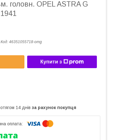
ьм. головн. OPEL ASTRA G
 1941
Код:
46351055718-omg
Купити з
ротягом 14 днів
за рахунок покупця