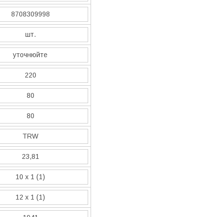
8708309998
шт.
уточнюйте
220
80
80
TRW
23,81
10 x 1 (1)
12 x 1 (1)