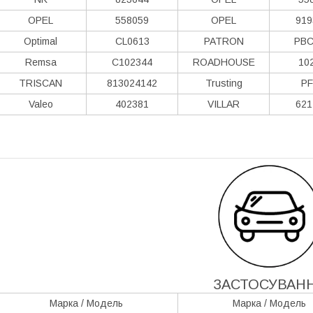
OPEL
558059
OPEL
919
Optimal
CL0613
PATRON
PBC
Remsa
C102344
ROADHOUSE
10
TRISCAN
813024142
Trusting
PF
Valeo
402381
VILLAR
621
ЗАСТОСУВАН
Марка / Модель
Марка / Модель