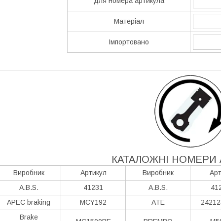
для номера артикула
Матеріал
Імпортовано
КАТАЛОЖНІ НОМЕРИ 
Виробник
Артикул
Виробник
Арт
A.B.S.
41231
A.B.S.
41
APEC braking
MCY192
ATE
24212
Brake