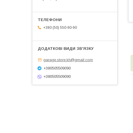
+380 (50) 550-90-90
garage.store.kh@gmail.com
+380505509090
+380505509090