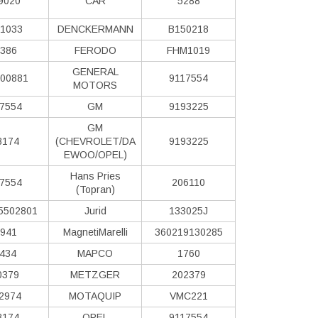
9020
CAR
5288
1033
DENCKERMANN
B150218
386
FERODO
FHM1019
GENERAL
00881
9117554
MOTORS
7554
GM
9193225
GM
8174
(CHEVROLET/DA
9193225
EWOO/OPEL)
Hans Pries
7554
206110
(Topran)
5502801
Jurid
133025J
941
MagnetiMarelli
360219130285
434
MAPCO
1760
0379
METZGER
202379
2974
MOTAQUIP
VMC221
8174
OPEL
9117554