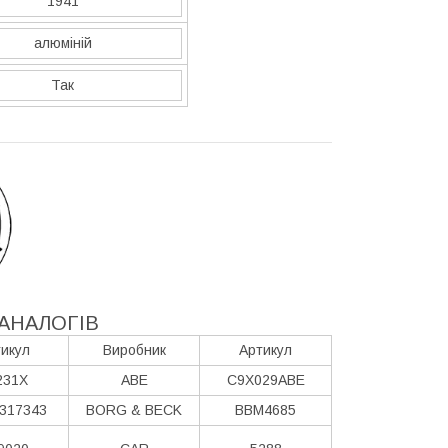
1941
алюміній
Так
АНАЛОГІВ
икул
Виробник
Артикул
231X
ABE
C9X029ABE
317343
BORG & BECK
BBM4685