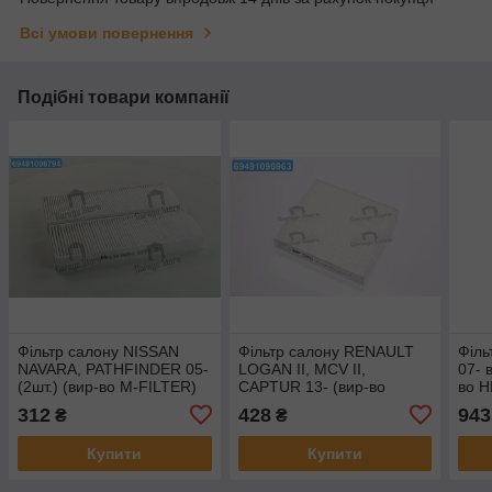
Всі умови повернення
Подібні товари компанії
Фільтр салону NISSAN
Фільтр салону RENAULT
Філь
NAVARA, PATHFINDER 05-
LOGAN II, MCV II,
07- 
(2шт.) (вир-во M-FILTER)
CAPTUR 13- (вир-во
во 
K9075-2
HENGST) E3914LI
312
428
943
₴
₴
Купити
Купити