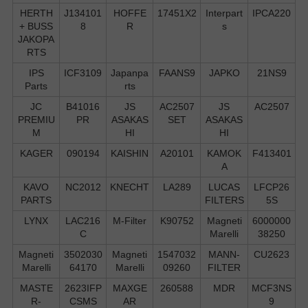
HERTH
J134101
HOFFE
17451X2
Interpart
IPCA220
+ BUSS
8
R
s
JAKOPA
RTS
IPS
ICF3109
Japanpa
FAANS9
JAPKO
21NS9
Parts
rts
JC
B41016
JS
AC2507
JS
AC2507
PREMIU
PR
ASAKAS
SET
ASAKAS
M
HI
HI
KAGER
090194
KAISHIN
A20101
KAMOK
F413401
A
KAVO
NC2012
KNECHT
LA289
LUCAS
LFCP26
PARTS
FILTERS
5S
LYNX
LAC216
M-Filter
K90752
Magneti
6000000
C
Marelli
38250
Magneti
3502030
Magneti
1547032
MANN-
CU2623
Marelli
64170
Marelli
09260
FILTER
MASTE
2623IFP
MAXGE
260588
MDR
MCF3NS
R-
CSMS
AR
9