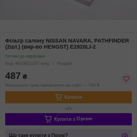
Фільтр салону NISSAN NAVARA, PATHFINDER
(2шт.) (вир-во HENGST) E2920LI-2
Готово до відправки
Код: 4610521187-omg
Роздріб
487
₴
Мінімальна сума замовлення на сайті — 700 ₴
Купити
або
Купити з
Що таке купити з Пром?