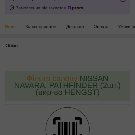
Замовлення під захистом
Опис
Характеристики
Доставка
Оплата
Умови п
Опис
bvd_ggl
Фільтр салону
NISSAN
NAVARA, PATHFINDER (2шт.)
(вир-во HENGST)