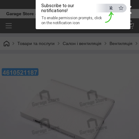
×
Телефон
Subscribe to our
notifications!
Garage Store – інтернет магазин автозапчастин.
To enable permission prompts, click
ESC
on the notification icon
Товари та послуги
Салон і вентиляція
Вентиляція