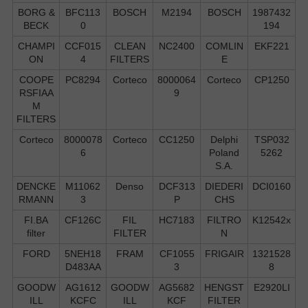
BORG &
BFC113
BOSCH
M2194
BOSCH
1987432
BECK
0
194
CHAMPI
CCF015
CLEAN
NC2400
COMLIN
EKF221
ON
4
FILTERS
E
COOPE
PC8294
Corteco
8000064
Corteco
CP1250
RSFIAA
9
M
FILTERS
Corteco
8000078
Corteco
CC1250
Delphi
TSP032
6
Poland
5262
S.А.
DENCKE
M11062
Denso
DCF313
DIEDERI
DCI0160
RMANN
3
P
CHS
FI.BA
CF126C
FIL
HC7183
FILTRO
K12542x
filter
FILTER
N
FORD
5NEH18
FRAM
CF1055
FRIGAIR
1321528
D483AA
3
8
GOODW
AG1612
GOODW
AG5682
HENGST
E2920LI
ILL
KCFC
ILL
KCF
FILTER