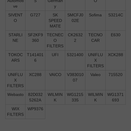
Automoti
S
German
O
ve
y
SIVENT
G727
SK
SMCFJ0
Sofima
S3214C
O
SPEED
02E
MATE
STARLI
SF2KF9
TECNEC
CK2632
TECNO
E630
NE
360
O
2
CAR
FILTERS
TOKOC
T141401
UFI
5321400
UNIFLU
XCK288
ARS
6
X
FILTERS
UNIFLU
XC288
VAICO
V383010
Valeo
715520
X
07
FILTERS
Webasto
82D032
WILMIN
WG1215
WILMIN
WG1371
5262A
K
335
K
693
WIX
WP9376
FILTERS