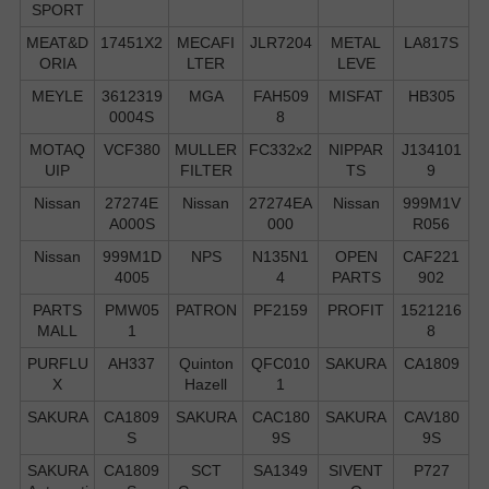
SPORT
MEAT&D
17451X2
MECAFI
JLR7204
METAL
LA817S
ORIA
LTER
LEVE
MEYLE
3612319
MGA
FAH509
MISFAT
HB305
0004S
8
MOTAQ
VCF380
MULLER
FC332x2
NIPPAR
J134101
UIP
FILTER
TS
9
Nissan
27274E
Nissan
27274EA
Nissan
999M1V
A000S
000
R056
Nissan
999M1D
NPS
N135N1
OPEN
CAF221
4005
4
PARTS
902
PARTS
PMW05
PATRON
PF2159
PROFIT
1521216
MALL
1
8
PURFLU
AH337
Quinton
QFC010
SAKURA
CA1809
X
Hazell
1
SAKURA
CA1809
SAKURA
CAC180
SAKURA
CAV180
S
9S
9S
SAKURA
CA1809
SCT
SA1349
SIVENT
P727