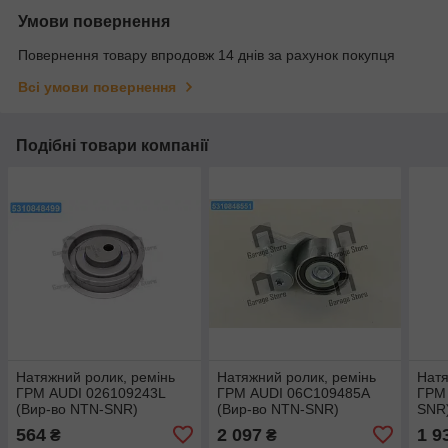
Умови повернення
Повернення товару впродовж 14 днів за рахунок покупця
Всі умови повернення
Подібні товари компанії
Натяжний ролик, ремінь
Натяжний ролик, ремінь
Натя
ГРМ AUDI 026109243L
ГРМ AUDI 06C109485A
ГРМ 
(Вир-во NTN-SNR)
(Вир-во NTN-SNR)
SNR
GT357.01
GT357.64
564
2 097
1 9
₴
₴