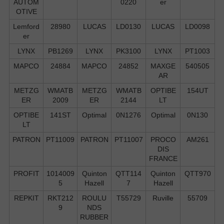
AUTOM
0220
er
OTIVE
Lemford
28980
LUCAS
LD0130
LUCAS
LD0098
er
LYNX
PB1269
LYNX
PK3100
LYNX
PT1003
MAPCO
24884
MAPCO
24852
MAXGE
540505
AR
METZG
WMATB
METZG
WMATB
OPTIBE
154UT
ER
2009
ER
2144
LT
OPTIBE
141ST
Optimal
0N1276
Optimal
0N130
LT
PATRON
PT11009
PATRON
PT11007
PROCO
AM261
DIS
FRANCE
PROFIT
1014009
Quinton
QTT114
Quinton
QTT970
5
Hazell
7
Hazell
REPKIT
RKT212
ROULU
T55729
Ruville
55709
9
NDS
RUBBER