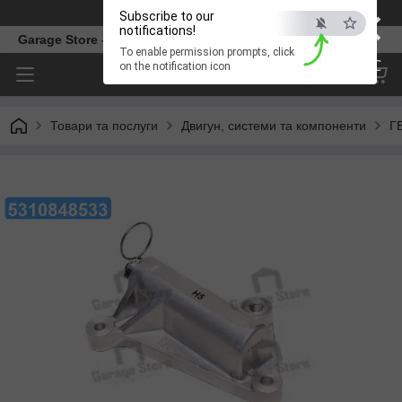
×
Телефон
Subscribe to our
notifications!
Garage Store – інтернет магазин автозапчастин.
To enable permission prompts, click
ESC
on the notification icon
Товари та послуги
Двигун, системи та компоненти
Г