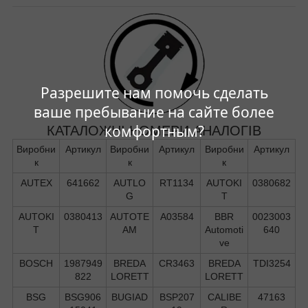
Разрешите нам помочь сделать
ваше пребывание на сайте более
комфортным?
КАТАЛОЖНІ НОМЕРИ АНАЛОГІВ
Виробни
Артикул
Виробни
Артикул
Виробни
Артикул
к
к
к
AUTEX
641662
AUTLO
RT1134
AUTOKI
0380682
G
T
AUTOKI
0380413
AUTOTE
A03584
BBR
0023003
T
AM
Automoti
640
ve
BOSCH
1987949
BREDA
CR3463
BREDA
TDI3254
822
LORETT
LORETT
BSG
BSG906
BUGIAD
BSP207
CALIBE
47163