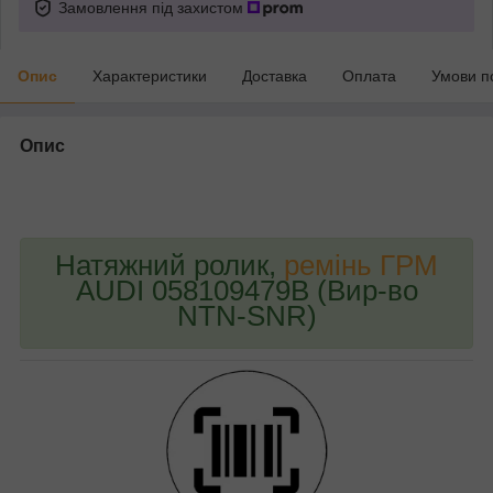
Замовлення під захистом
Опис
Характеристики
Доставка
Оплата
Умови п
Опис
bvd_ggl
Натяжний ролик,
ремінь ГРМ
AUDI 058109479B (Вир-во
NTN-SNR)