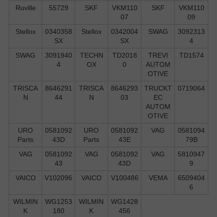
Ruville
55729
SKF
VKM110
SKF
VKM110
07
09
Stellox
0340358
Stellox
0342004
SWAG
3092313
SX
SX
4
SWAG
3091940
TECHN
TD2018
TREVI
TD1574
4
OX
0
AUTOM
OTIVE
TRISCA
8646291
TRISCA
8646293
TRUCKT
0719064
N
44
N
03
EC
AUTOM
OTIVE
URO
0581092
URO
0581092
VAG
0581094
Parts
43D
Parts
43E
79B
VAG
0581092
VAG
0581092
VAG
5810947
43
43D
9
VAICO
V102096
VAICO
V100486
VEMA
6509404
6
WILMIN
WG1253
WILMIN
WG1428
K
180
K
456