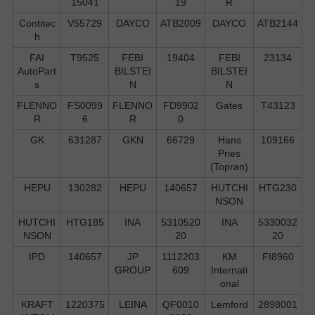
15041
19
R
Contitec
V55729
DAYCO
ATB2009
DAYCO
ATB2144
h
FAI
T9525
FEBI
19404
FEBI
23134
AutoPart
BILSTEI
BILSTEI
s
N
N
FLENNO
FS0099
FLENNO
FD9902
Gates
T43123
R
6
R
0
GK
631287
GKN
66729
Hans
109166
Pries
(Topran)
HEPU
130282
HEPU
140657
HUTCHI
HTG230
NSON
HUTCHI
HTG185
INA
5310520
INA
5330032
NSON
20
20
IPD
140657
JP
1112203
KM
FI8960
GROUP
609
Internati
onal
KRAFT
1220375
LEINA
QF0010
Lemford
2898001