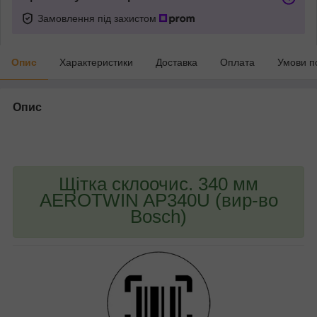
Замовлення під захистом
Опис
Характеристики
Доставка
Оплата
Умови п
Опис
bvd_ggl
Щітка склоочис. 340 мм
AEROTWIN AP340U (вир-во
Bosch)