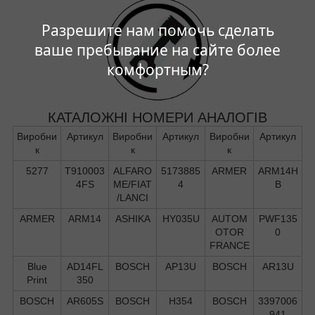
Разрешите нам помочь сделать
ваше пребывание на сайте более
комфортным?
КАТАЛОЖНІ НОМЕРИ АНАЛОГІВ
Виробни
Артикул
Виробни
Артикул
Виробни
Артикул
к
к
к
5277
T910003
ALFARO
5173885
ARMER
ARM14H
4FS
ME/FIAT
4
B
/LANCI
ARMER
ARM14
ASHIKA
HY035U
AUTOM
PWF135
OTOR
0
FRANCE
Blue
AD14FL
BOSCH
AP13U
BOSCH
AR13U
Print
350
BOSCH
AR605S
BOSCH
H354
BOSCH
3397006
941