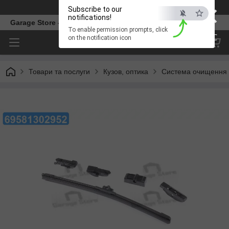
×
Телефон
Subscribe to our
notifications!
Garage Store – інтернет магазин автозапчастин.
To enable permission prompts, click
ESC
on the notification icon
Товари та послуги
Кузов, оптика
Система очищення 