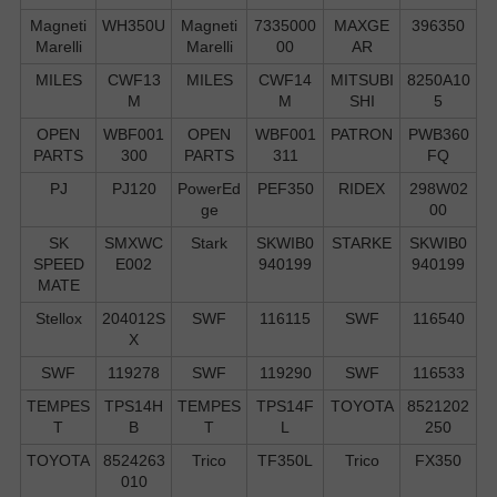
Magneti
WH350U
Magneti
7335000
MAXGE
396350
Marelli
Marelli
00
AR
MILES
CWF13
MILES
CWF14
MITSUBI
8250A10
M
M
SHI
5
OPEN
WBF001
OPEN
WBF001
PATRON
PWB360
PARTS
300
PARTS
311
FQ
PJ
PJ120
PowerEd
PEF350
RIDEX
298W02
ge
00
SK
SMXWC
Stark
SKWIB0
STARKE
SKWIB0
SPEED
E002
940199
940199
MATE
Stellox
204012S
SWF
116115
SWF
116540
X
SWF
119278
SWF
119290
SWF
116533
TEMPES
TPS14H
TEMPES
TPS14F
TOYOTA
8521202
T
B
T
L
250
TOYOTA
8524263
Trico
TF350L
Trico
FX350
010