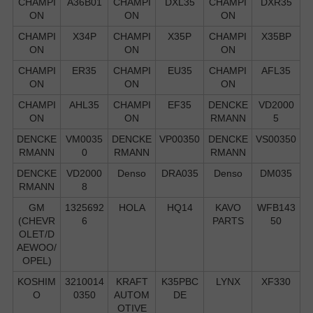
CHAMPI
A36B01
CHAMPI
DXL35
CHAMPI
DXR35
ON
ON
ON
CHAMPI
X34P
CHAMPI
X35P
CHAMPI
X35BP
ON
ON
ON
CHAMPI
ER35
CHAMPI
EU35
CHAMPI
AFL35
ON
ON
ON
CHAMPI
AHL35
CHAMPI
EF35
DENCKE
VD2000
ON
ON
RMANN
5
DENCKE
VM0035
DENCKE
VP00350
DENCKE
VS00350
RMANN
0
RMANN
RMANN
DENCKE
VD2000
Denso
DRA035
Denso
DM035
RMANN
8
GM
1325692
HOLA
HQ14
KAVO
WFB143
(CHEVR
6
PARTS
50
OLET/D
AEWOO/
OPEL)
KOSHIM
3210014
KRAFT
K35PBC
LYNX
XF330
O
0350
AUTOM
DE
OTIVE