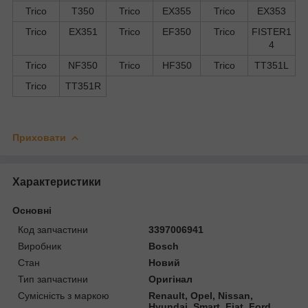
Trico
T350
Trico
EX355
Trico
EX353
Trico
EX351
Trico
EF350
Trico
FISTER1
4
Trico
NF350
Trico
HF350
Trico
TT351L
Trico
TT351R
Приховати
Характеристики
Основні
Код запчастини
3397006941
Виробник
Bosch
Стан
Новий
Тип запчастини
Оригінал
Сумісність з маркою
Renault, Opel, Nissan,
Hyundai, Smart, Fiat, Ford,