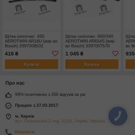
Щітка склоочис. 450
Щітка склоочис. 650/340
Щітк
AEROTWIN AR18U (вир-во
AEROTWIN AR654S (вир-
AER
Bosch) 3397008532
во Bosch) 3397007570
во B
416
1 045
935
₴
₴
Купити
Купити
Про нас
99% позитивних з 256 відгуків за рік
Працює з 27.03.2017
м. Харків
КНОПКА
ЗВ'ЯЗКУ
вул. Познанська 2 инд. 61111, Харків, Україна
Контакти