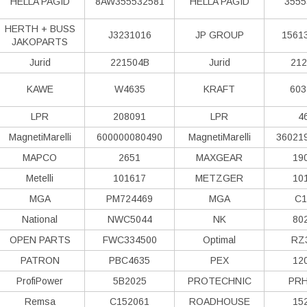
HELLA PAGID
8AW355532581
HELLA PAGID
3555
HERTH + BUSS
J3231016
JP GROUP
1561
JAKOPARTS
Jurid
221504B
Jurid
212
KAWE
W4635
KRAFT
603
LPR
208091
LPR
4
MagnetiMarelli
600000080490
MagnetiMarelli
36021
MAPCO
2651
MAXGEAR
19
Metelli
101617
METZGER
10
MGA
PM724469
MGA
C1
National
NWC5044
NK
80
OPEN PARTS
FWC334500
Optimal
RZ
PATRON
PBC4635
PEX
12
ProfiPower
5B2025
PROTECHNIC
PRH
Remsa
C152061
ROADHOUSE
15