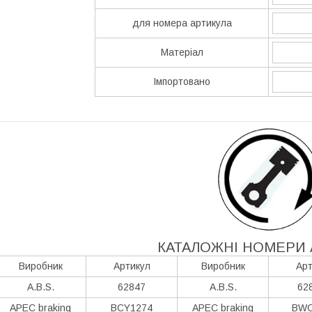
для номера артикула
Матеріал
Імпортовано
КАТАЛОЖНІ НОМЕРИ 
Виробник
Артикул
Виробник
Арт
A.B.S.
62847
A.B.S.
62
APEC braking
BCY1274
APEC braking
BWC