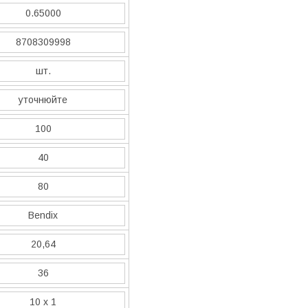
0.65000
8708309998
шт.
уточнюйте
100
40
80
Bendix
20,64
36
10 x 1