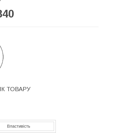
У
840
ИК ТОВАРУ
Властивість