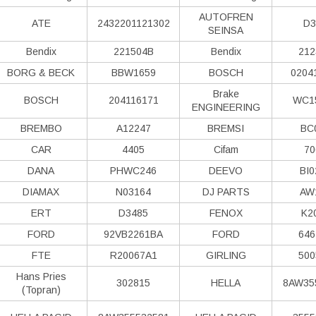
AUTOFREN
ATE
2432201121302
D3
SEINSA
Bendix
221504B
Bendix
212
BORG & BECK
BBW1659
BOSCH
0204
Brake
BOSCH
204116171
WC1
ENGINEERING
BREMBO
A12247
BREMSI
BC
CAR
4405
Cifam
70
DANA
PHWC246
DEEVO
BI0
DIAMAX
N03164
DJ PARTS
AW
ERT
D3485
FENOX
K2
FORD
92VB2261BA
FORD
646
FTE
R20067A1
GIRLING
500
Hans Pries
302815
HELLA
8AW35
(Topran)