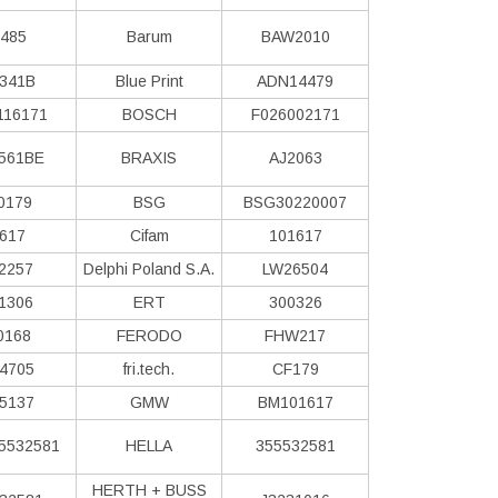
485
Barum
BAW2010
341B
Blue Print
ADN14479
116171
BOSCH
F026002171
561BE
BRAXIS
AJ2063
0179
BSG
BSG30220007
617
Cifam
101617
2257
Delphi Poland S.А.
LW26504
1306
ERT
300326
0168
FERODO
FHW217
4705
fri.tech.
CF179
5137
GMW
BM101617
5532581
HELLA
355532581
HERTH + BUSS