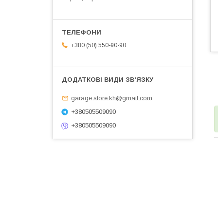
+380 (50) 550-90-90
garage.store.kh@gmail.com
+380505509090
+380505509090