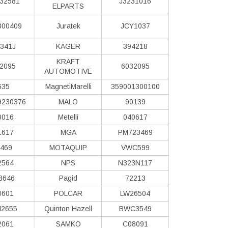
32581
J3231016
ELPARTS
300409
Juratek
JCY1037
341J
KAGER
394218
KRAFT
2095
6032095
AUTOMOTIVE
635
MagnetiMarelli
359001300100
9230376
MALO
90139
0016
Metelli
040617
1617
MGA
PM723469
469
MOTAQUIP
VWC599
2564
NPS
N323N117
3646
Pagid
72213
0601
POLCAR
LW26504
2655
Quinton Hazell
BWC3549
2061
SAMKO
C08091