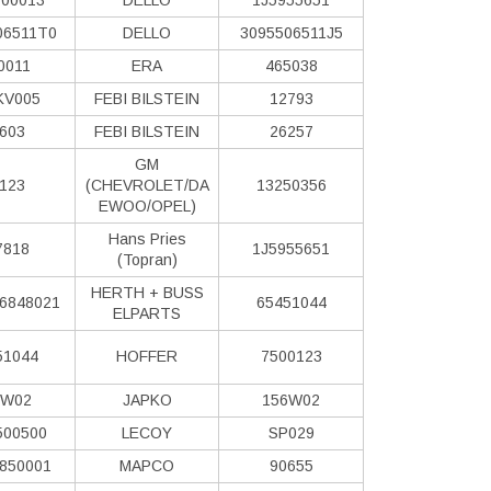
06511T0
DELLO
3095506511J5
0011
ERA
465038
KV005
FEBI BILSTEIN
12793
603
FEBI BILSTEIN
26257
GM
123
(CHEVROLET/DA
13250356
EWOO/OPEL)
Hans Pries
7818
1J5955651
(Topran)
HERTH + BUSS
6848021
65451044
ELPARTS
51044
HOFFER
7500123
W02
JAPKO
156W02
500500
LECOY
SP029
850001
MAPCO
90655