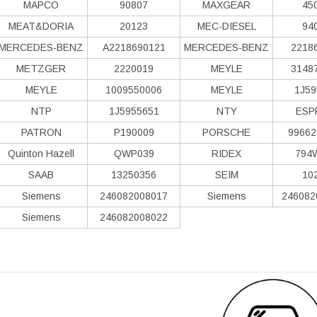
MAPCO
90807
MAXGEAR
45
MEAT&DORIA
20123
MEC-DIESEL
94
MERCEDES-BENZ
A2218690121
MERCEDES-BENZ
2218
METZGER
2220019
MEYLE
3148
MEYLE
1009550006
MEYLE
1J59
NTP
1J5955651
NTY
ESP
PATRON
P190009
PORSCHE
99662
Quinton Hazell
QWP039
RIDEX
794
SAAB
13250356
SEIM
10
Siemens
246082008017
Siemens
246082
Siemens
246082008022