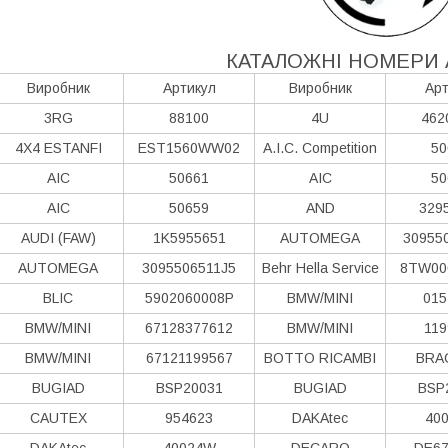
КАТАЛОЖНІ НОМЕРИ 
Виробник
Артикул
Виробник
Арт
3RG
88100
4U
462
4X4 ESTANFI
EST1560WW02
A.I.C. Competition
50
AIC
50661
AIC
50
AIC
50659
AND
329
AUDI (FAW)
1K5955651
AUTOMEGA
30955
AUTOMEGA
3095506511J5
Behr Hella Service
8TW00
BLIC
5902060008P
BMW/MINI
015
BMW/MINI
67128377612
BMW/MINI
119
BMW/MINI
67121199567
BOTTO RICAMBI
BRA
BUGIAD
BSP20031
BUGIAD
BSP
CAUTEX
954623
DAKAtec
40
DAKAtec
40024W
DECARO
DE67