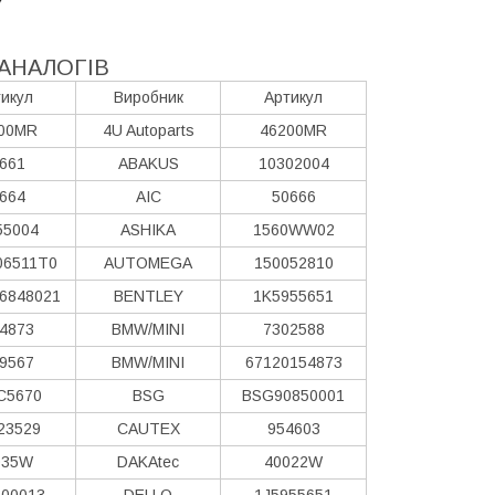
АНАЛОГІВ
икул
Виробник
Артикул
00MR
4U Autoparts
46200MR
661
ABAKUS
10302004
664
AIC
50666
55004
ASHIKA
1560WW02
06511T0
AUTOMEGA
150052810
6848021
BENTLEY
1K5955651
4873
BMW/MINI
7302588
9567
BMW/MINI
67120154873
C5670
BSG
BSG90850001
23529
CAUTEX
954603
035W
DAKAtec
40022W
00013
DELLO
1J5955651