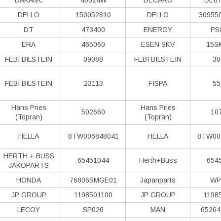
DELLO
150052810
DELLO
30955
DT
473400
ENERGY
PS
ERA
465060
ESEN SKV
15S
FEBI BILSTEIN
09088
FEBI BILSTEIN
30
FEBI BILSTEIN
23113
FISPA
55
Hans Pries
Hans Pries
502660
10
(Topran)
(Topran)
HELLA
8TW006848041
HELLA
8TW00
HERTH + BUSS
65451044
Herth+Buss
654
JAKOPARTS
HONDA
76806SMGE01
Japanparts
WP
JP GROUP
1198501100
JP GROUP
1198
LECOY
SP026
MAN
65264