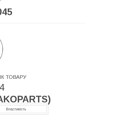
У
045
ИК ТОВАРУ
4
JAKOPARTS
)
Властивість