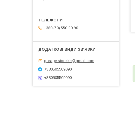
+380 (50) 550-90-90
garage.store.kh@gmail.com
+380505509090
+380505509090