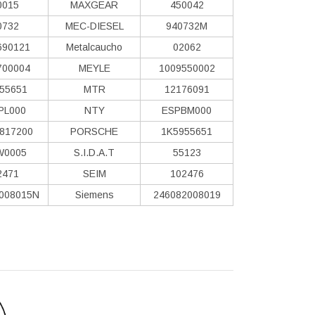
0015
MAXGEAR
450042
0732
MEC-DIESEL
940732M
690121
Metalcaucho
02062
700004
MEYLE
1009550002
55651
MTR
12176091
PL000
NTY
ESPBM000
817200
PORSCHE
1K5955651
W0005
S.I.D.A.T
55123
2471
SEIM
102476
008015N
Siemens
246082008019