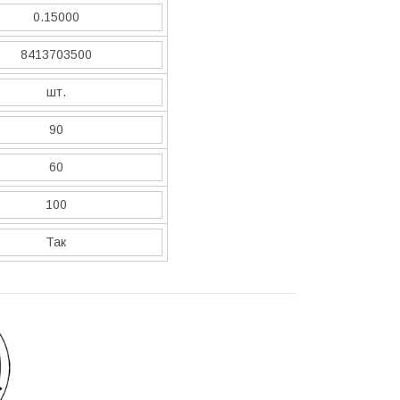
0.15000
8413703500
шт.
90
60
100
Так