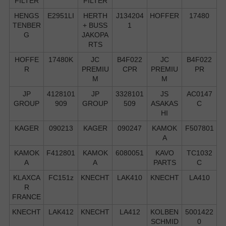
FILTER
FILTER
HENGS
E2951LI
HERTH
J134204
HOFFER
17480
TENBER
+ BUSS
1
G
JAKOPA
RTS
HOFFE
17480K
JC
B4F022
JC
B4F022
R
PREMIU
CPR
PREMIU
PR
M
M
JP
4128101
JP
3328101
JS
AC0147
GROUP
909
GROUP
509
ASAKAS
C
HI
KAGER
090213
KAGER
090247
KAMOK
F507801
A
KAMOK
F412801
KAMOK
6080051
KAVO
TC1032
A
A
PARTS
C
KLAXCA
FC151z
KNECHT
LAK410
KNECHT
LA410
R
FRANCE
KNECHT
LAK412
KNECHT
LA412
KOLBEN
5001422
SCHMID
0