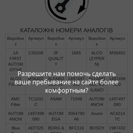
КАТАЛОЖНІ НОМЕРИ АНАЛОГІВ
Виробни
Артикул
Виробни
Артикул
Виробни
Артикул
к
к
к
1A
C30248
3F
1665
ALCO
MS6402
FIRST
QUALIT
(ZYPER
AUTOM
Y
N)
OTIVE
Разрешите нам помочь сделать
ALCO
MS6402
ALFARO
1497497
ALFARO
1497498
ваше пребывание на сайте более
FILTER
ME/FIAT
080
ME/FIAT
080
комфортным?
/LANCI
/LANCI
AMC
TC1032
ASAM
71948
AUTOBI
1497497
Filter
C
ANCHI
080
AUTOBI
1497498
AUTOM
3064790
Azumi
AC4214
ANCHI
080
EGA
A6
7C
Blue
ADT325
BORG &
BFC116
BOSCH
1987432