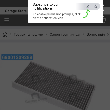
×
Телефон
Subscribe to our
notifications!
Garage Store – інтернет магазин автозапчастин.
To enable permission prompts, click
ESC
on the notification icon
Товари та послуги
Салон і вентиляція
Вентиляція