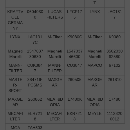
T
KRAFTV
0604030
LUCAS
LFCP17
LYNX
LAC131
OLL
0
FILTERS
5
7
GERMA
NY
LYNX
LAC131
M-Filter
K9080C
M-Filter
K9080
7C
Magneti
1547037
Magneti
1547037
Magneti
3502030
Marelli
30630
Marelli
46600
Marelli
62580
MANN-
CUK384
MANN-
CU3847
MAPCO
67102
FILTER
7
FILTER
MASTE
38471IF
MAXGE
260505
MAXGE
261810
R-
PCSMS
AR
AR
SPORT
MAXGE
260862
MEAT&D
17480K
MEAT&D
17480
AR
ORIA
ORIA
MECAFI
ELR721
MECAFI
EKR721
MEYLE
1112320
LTER
8
LTER
8
0012
MGA
FAH503