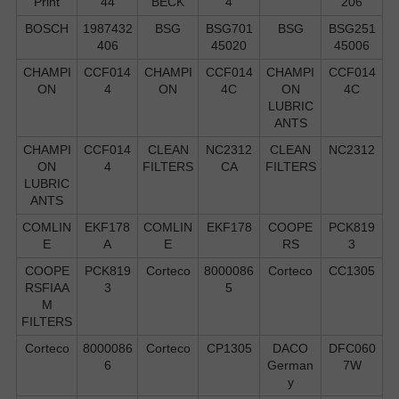
Print
44
BECK
4
206
BOSCH
1987432
BSG
BSG701
BSG
BSG251
406
45020
45006
CHAMPI
CCF014
CHAMPI
CCF014
CHAMPI
CCF014
ON
4
ON
4C
ON
4C
LUBRIC
ANTS
CHAMPI
CCF014
CLEAN
NC2312
CLEAN
NC2312
ON
4
FILTERS
CA
FILTERS
LUBRIC
ANTS
COMLIN
EKF178
COMLIN
EKF178
COOPE
PCK819
E
A
E
RS
3
COOPE
PCK819
Corteco
8000086
Corteco
CC1305
RSFIAA
3
5
M
FILTERS
Corteco
8000086
Corteco
CP1305
DACO
DFC060
6
German
7W
y