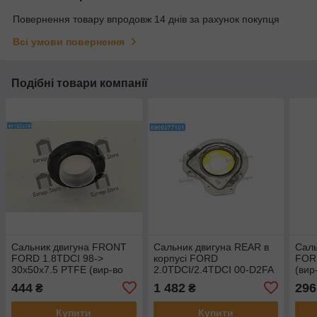
Повернення товару впродовж 14 днів за рахунок покупця
Всі умови повернення
Подібні товари компанії
Сальник двигуна FRONT
Сальник двигуна REAR в
Сал
FORD 1.8TDCI 98->
корпусі FORD
FOR
30x50x7.5 PTFE (вир-во
2.0TDCI/2.4TDCI 00-D2FA
(вир
Elring) 026.770
100X196/215X15.5 (вир-во
444
1 482
296
₴
₴
Corteco) 19036539B
Купити
Купити