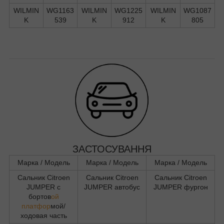
WILMIN
WG1163
WILMIN
WG1225
WILMIN
WG1087
K
539
K
912
K
805
ЗАСТОСУВАННЯ
Марка / Модель
Марка / Модель
Марка / Модель
Сальник Citroen
Сальник Citroen
Сальник Citroen
JUMPER c
JUMPER автобус
JUMPER фургон
бортов
ой
платфор
мой/
ходовая часть