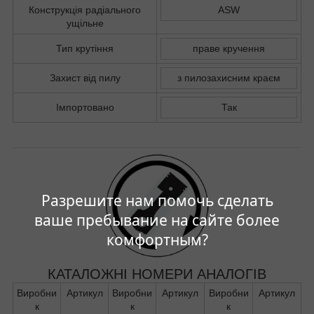
Конструкція радіального
ASW
ущільне
Тип крутіння
праве кручення
Захист від пилу
з пилозахисним краєм
Імпортовано
Так
Разрешите нам помочь сделать
ваше пребывание на сайте более
комфортным?
КАТАЛОЖНІ НОМЕРИ АНАЛОГІВ
Виробни
Артикул
Виробни
Артикул
Виробни
Артикул
к
к
к