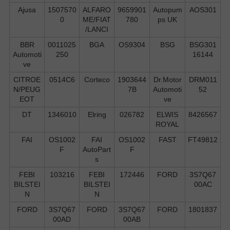
Ajusa
1507570
ALFARO
9659901
Autopum
AOS301
0
ME/FIAT
780
ps UK
/LANCI
BBR
0011025
BGA
OS9304
BSG
BSG301
Automoti
250
16144
ve
CITROE
0514C6
Corteco
1903644
Dr.Motor
DRM011
N/PEUG
7B
Automoti
52
EOT
ve
DT
1346010
Elring
026782
ELWIS
8426567
ROYAL
FAI
OS1002
FAI
OS1002
FAST
FT49812
F
AutoPart
F
s
FEBI
103216
FEBI
172446
FORD
3S7Q67
BILSTEI
BILSTEI
00AC
N
N
FORD
3S7Q67
FORD
3S7Q67
FORD
1801837
00AD
00AB