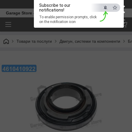
×
Телефон
Subscribe to our
notifications!
Garage Store – інтернет магазин автозапчастин.
To enable permission prompts, click
ESC
on the notification icon
Товари та послуги
Двигун, системи та компоненти
Б