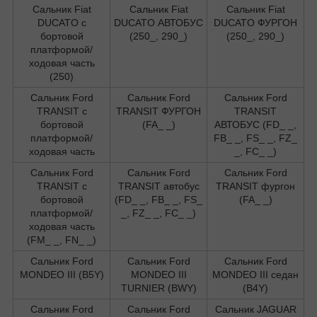
Сальник Fiat
Сальник Fiat
Сальник Fiat
DUCATO c
DUCATO АВТОБУС
DUCATO ФУРГОН
бортовой
(250_, 290_)
(250_, 290_)
платформой/
ходовая часть
(250)
Сальник Ford
Сальник Ford
Сальник Ford
TRANSIT c
TRANSIT ФУРГОН
TRANSIT
бортовой
(FA_ _)
АВТОБУС (FD_ _,
платформой/
FB_ _, FS_ _, FZ_
ходовая часть
_, FC_ _)
Сальник Ford
Сальник Ford
Сальник Ford
TRANSIT c
TRANSIT автобус
TRANSIT фургон
бортовой
(FD_ _, FB_ _, FS_
(FA_ _)
платформой/
_, FZ_ _, FC_ _)
ходовая часть
(FM_ _, FN_ _)
Сальник Ford
Сальник Ford
Сальник Ford
MONDEO III (B5Y)
MONDEO III
MONDEO III седан
TURNIER (BWY)
(B4Y)
Сальник Ford
Сальник Ford
Сальник JAGUAR