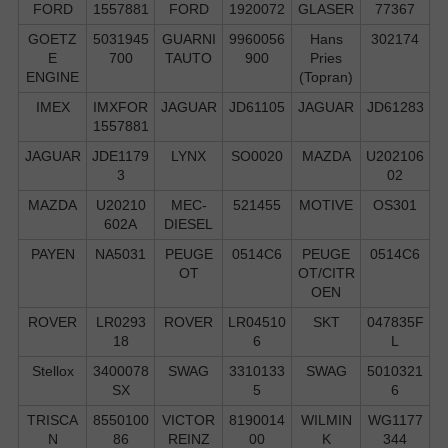
FORD
1557881
FORD
1920072
GLASER
77367
GOETZ
5031945
GUARNI
9960056
Hans
302174
E
700
TAUTO
900
Pries
ENGINE
(Topran)
IMEX
IMXFOR
JAGUAR
JD61105
JAGUAR
JD61283
1557881
JAGUAR
JDE1179
LYNX
SO0020
MAZDA
U202106
3
02
MAZDA
U20210
MEC-
521455
MOTIVE
OS301
602A
DIESEL
PAYEN
NA5031
PEUGE
0514C6
PEUGE
0514C6
OT
OT/CITR
OEN
ROVER
LR0293
ROVER
LR04510
SKT
047835F
18
6
L
Stellox
3400078
SWAG
3310133
SWAG
5010321
SX
5
6
TRISCA
8550100
VICTOR
8190014
WILMIN
WG1177
N
86
REINZ
00
K
344