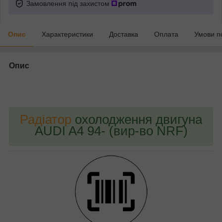
Замовлення під захистом
Опис
Характеристики
Доставка
Оплата
Умови п
Опис
bvd_ggl
Радіатор
охолодження двигуна
AUDI A4 94- (вир-во NRF)