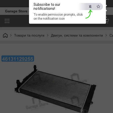
×
Телефон
Subscribe to our
notifications!
Garage Store – інтернет магазин автозапчастин.
To enable permission prompts, click
ESC
on the notification icon
Товари та послуги
Двигун, системи та компоненти
С