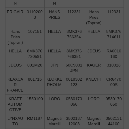
N
N
FRIGAIR
0110200
HANS
112331
Hans
112331
3
PRIES
Pries
(Topran)
Hans
107151
HELLA
8MK376
HELLA
8MK376
Pries
766354
714611
(Topran)
HELLA
8MK376
HELLA
8MK376
JDEUS
RA0010
720591
766351
160
JDEUS
001M20
JPN
60C9001
KAGER
310028
JPN
KLAXCA
80171b
KLOKKE
0018302
KNECHT
CR6470
R
RHOLM
123
00S
FRANCE
KRAFT
1550100
LORO
0530170
LORO
0530170
AUTOM
056
050
OTIVE
LYNXAU
RM1187
Magneti
3502137
Magneti
3502131
TO
Marelli
12003
Marelli
44100