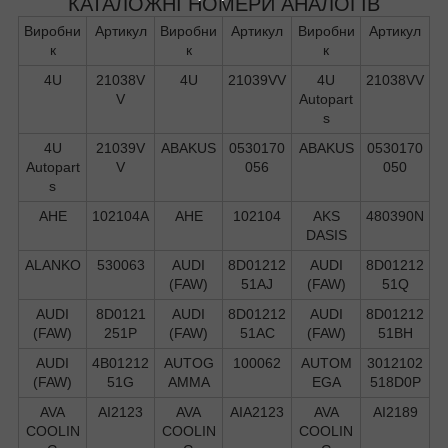
КАТАЛОЖНІ НОМЕРИ АНАЛОГІВ
Виробни
Артикул
Виробни
Артикул
Виробни
Артикул
к
к
к
4U
21038V
4U
21039VV
4U
21038VV
V
Autopart
s
4U
21039V
ABAKUS
0530170
ABAKUS
0530170
Autopart
V
056
050
s
AHE
102104A
AHE
102104
AKS
480390N
DASIS
ALANKO
530063
AUDI
8D01212
AUDI
8D01212
(FAW)
51AJ
(FAW)
51Q
AUDI
8D0121
AUDI
8D01212
AUDI
8D01212
(FAW)
251P
(FAW)
51AC
(FAW)
51BH
AUDI
4B01212
AUTOG
100062
AUTOM
3012102
(FAW)
51G
AMMA
EGA
518D0P
AVA
AI2123
AVA
AIA2123
AVA
AI2189
COOLIN
COOLIN
COOLIN