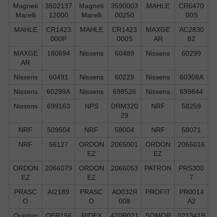
Magneti
3502137
Magneti
3590003
MAHLE
CR6470
Marelli
12000
Marelli
00250
00S
MAHLE
CR1423
MAHLE
CR1423
MAXGE
AC2830
000P
000S
AR
82
MAXGE
180694
Nissens
60489
Nissens
60299
AR
Nissens
60491
Nissens
60229
Nissens
60308A
Nissens
60299A
Nissens
698526
Nissens
699844
Nissens
699163
NPS
DRM320
NRF
58259
29
NRF
509504
NRF
58004
NRF
58071
NRF
56127
ORDON
2065001
ORDON
2066016
EZ
EZ
ORDON
2066079
ORDON
2066053
PATRON
PRS300
EZ
EZ
7
PRASC
AI2189
PRASC
AD032R
PROFIT
PR0014
O
O
008
A2
Quinton
QER156
RIDEX
470R021
SOMOR
021341B