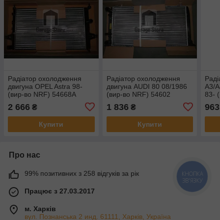
Радіатор охолодження
Радіатор охолодження
Раді
двигуна OPEL Astra 98-
двигуна AUDI 80 08/1986
A3/A
(вир-во NRF) 54668A
(вир-во NRF) 54602
83- 
2 666
1 836
963
₴
₴
Купити
Купити
Про нас
99% позитивних з 258 відгуків за рік
КНОПКА
ЗВ'ЯЗКУ
Працює з 27.03.2017
м. Харків
вул. Познанська 2 инд. 61111, Харків, Україна