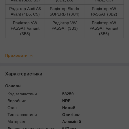
Радіатор Audi A6
Радіатор Skoda
Радіатор VW
Avant (4B5, C5)
SUPERB I (3U4)
PASSAT (3B2)
Радіатор VW
Радіатор VW
Радіатор VW
PASSAT Variant
PASSAT (3B3)
PASSAT Variant
(3B5)
(3B6)
Приховати
Характеристики
Основні
Код запчастини
58259
Виробник
NRF
Стан
Новий
Тип запчастини
Оригінал
Матеріал
Алюміній
Довжина ядра радіатора
632 мм