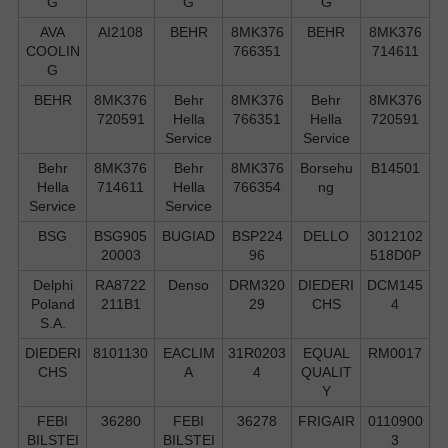
G
G
G
AVA
AI2108
BEHR
8MK376
BEHR
8MK376
COOLIN
766351
714611
G
BEHR
8MK376
Behr
8MK376
Behr
8MK376
720591
Hella
766351
Hella
720591
Service
Service
Behr
8MK376
Behr
8MK376
Borsehu
B14501
Hella
714611
Hella
766354
ng
Service
Service
BSG
BSG905
BUGIAD
BSP224
DELLO
3012102
20003
96
518D0P
Delphi
RA8722
Denso
DRM320
DIEDERI
DCM145
Poland
211B1
29
CHS
4
S.А.
DIEDERI
8101130
EACLIM
31R0203
EQUAL
RM0017
CHS
A
4
QUALIT
Y
FEBI
36280
FEBI
36278
FRIGAIR
0110900
BILSTEI
BILSTEI
3