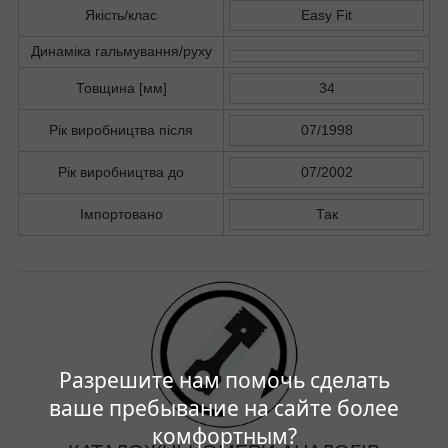
Якість/клас
Easy Fit
Динаміка гальмування/руху
Товщина [мм]
34
Рік виробництва після
07/1998
Рік виробництва до
07/2002
Імпортовано
Так
Разрешите нам помочь сделать
ваше пребывание на сайте более
комфортным?